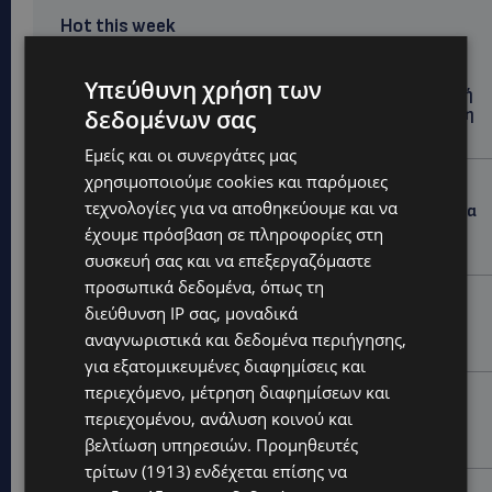
Hot this week
UPDATES
Υπεύθυνη χρήση των
ΘΑ ΣΑΛΠΑΡΟΥΜΕ: Δεν σταματά η θαλάσσια επιβατική
δεδομένων σας
σύνδεση Κύπρου – Ελλάδας το 2027-Πότε θα κριθεί η
συνέχεια από το 2028
Εμείς και οι συνεργάτες μας
χρησιμοποιούμε cookies και παρόμοιες
UPDATES
τεχνολογίες για να αποθηκεύουμε και να
ΛΕΩΦΟΡΟΣ ΤΣΕΡΙΟΥ: Άνοιξε ο δρόμος, αλλά άρχισαν τα
παράπονα των πολιτών – «Έγινε σωστά ο
έχουμε πρόσβαση σε πληροφορίες στη
σχεδιασμός;»
συσκευή σας και να επεξεργαζόμαστε
προσωπικά δεδομένα, όπως τη
VIBE NEWS
διεύθυνση IP σας, μοναδικά
Νέος Γενικός Διευθυντής του Hilton Nicosia ο Ilio
αναγνωριστικά και δεδομένα περιήγησης,
Rodoni
για εξατομικευμένες διαφημίσεις και
περιεχόμενο, μέτρηση διαφημίσεων και
VIBE NEWS
περιεχομένου, ανάλυση κοινού και
Η Peugeot είναι ο επίσημος συνεργάτης του
βελτίωση υπηρεσιών.
Προμηθευτές
Φεστιβάλ Κινηματογράφου της Βενετίας
τρίτων (1913)
ενδέχεται επίσης να