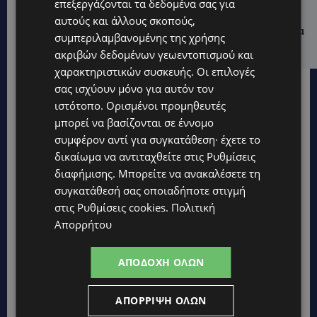
VIBE NEWS
επεξεργάζονται τα δεδομένα σας για
Lidl Better Living Days #summer2026: Ένα μοναδικό
αυτούς και άλλους σκοπούς,
ταξίδι ευεξίας, γεμάτο γεύση, ενέργεια και χαμόγελα
συμπεριλαμβανομένης της χρήσης
σε όλη την Κύπρο
ακριβών δεδομένων γεωεντοπισμού και
χαρακτηριστικών συσκευής. Οι επιλογές
σας ισχύουν μόνο για αυτόν τον
ιστότοπο. Ορισμένοι προμηθευτές
μπορεί να βασίζονται σε έννομο
συμφέρον αντί για συγκατάθεση· έχετε το
δικαίωμα να αντιταχθείτε στις
Ρυθμίσεις
διαφήμισης
. Μπορείτε να ανακαλέσετε τη
συγκατάθεσή σας οποιαδήποτε στιγμή
στις
Ρυθμίσεις cookies
.
Πολιτική
Απορρήτου
ΑΠΟΔΟΧΉ ΌΛΩΝ
ΑΠΌΡΡΙΨΗ ΌΛΩΝ
Topics