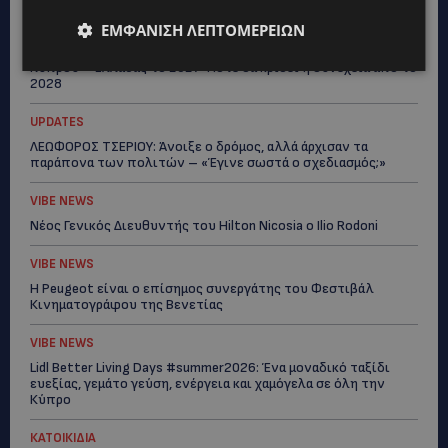
UPDATES
ΕΜΦΆΝΙΣΗ ΛΕΠΤΟΜΕΡΕΙΏΝ
ΘΑ ΣΑΛΠΑΡΟΥΜΕ: Δεν σταματά η θαλάσσια επιβατική σύνδεση
Κύπρου – Ελλάδας το 2027-Πότε θα κριθεί η συνέχεια από το
2028
UPDATES
ΛΕΩΦΟΡΟΣ ΤΣΕΡΙΟΥ: Άνοιξε ο δρόμος, αλλά άρχισαν τα
παράπονα των πολιτών – «Έγινε σωστά ο σχεδιασμός;»
VIBE NEWS
Νέος Γενικός Διευθυντής του Hilton Nicosia ο Ilio Rodoni
VIBE NEWS
Η Peugeot είναι ο επίσημος συνεργάτης του Φεστιβάλ
Κινηματογράφου της Βενετίας
VIBE NEWS
Lidl Better Living Days #summer2026: Ένα μοναδικό ταξίδι
ευεξίας, γεμάτο γεύση, ενέργεια και χαμόγελα σε όλη την
Κύπρο
ΚΑΤΟΙΚΙΔΙΑ