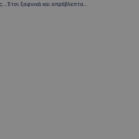
ας….Έτσι ξαφνικά και απρόβλεπτα…