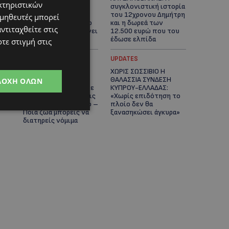
κτηριστικών
Κύπρο, καθεμία
συγκλονιστική ιστορία
μοναδική – Το
του 12χρονου Δημήτρη
ομηθευτές μπορεί
χαδιάρικο τετράποδο
και η δωρεά των
ντιταχθείτε στις
με τη ματιά που λιώνει
12.500 ευρώ που του
καρδιές
έδωσε ελπίδα
τε στιγμή στις
STORIES
UPDATES
ΕΞΩΤΙΚΑ ΖΩΑ ΣΤΗΝ
ΧΩΡΙΣ ΣΩΣΣΙΒΙΟ Η
ΚΥΠΡΟ: Πότε
ΘΑΛΑΣΣΙΑ ΣΥΝΔΕΣΗ
ΔΟΧΉ ΌΛΩΝ
επιτρέπεται και πότε
ΚΥΠΡΟΥ-ΕΛΛΑΔΑΣ:
απαγορεύεται να έχεις
«Χωρίς επιδότηση το
μαϊμού ως κατοικίδιο –
πλοίο δεν θα
Ποια ζώα μπορείς να
ξανασηκώσει άγκυρα»
διατηρείς νόμιμα