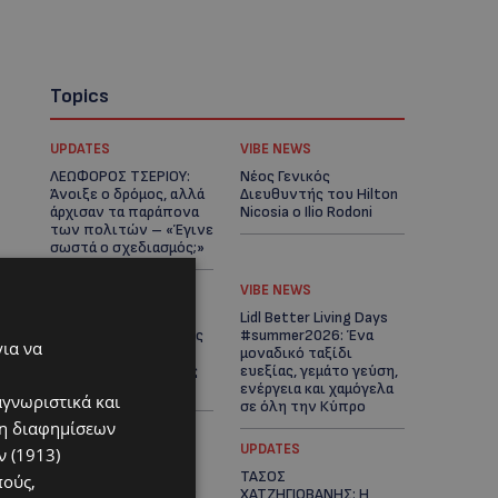
Topics
UPDATES
VIBE NEWS
ΛΕΩΦΟΡΟΣ ΤΣΕΡΙΟΥ:
Νέος Γενικός
Άνοιξε ο δρόμος, αλλά
Διευθυντής του Hilton
άρχισαν τα παράπονα
Nicosia ο Ilio Rodoni
των πολιτών – «Έγινε
σωστά ο σχεδιασμός;»
VIBE NEWS
VIBE NEWS
Η Peugeot είναι ο
Lidl Better Living Days
επίσημος συνεργάτης
#summer2026: Ένα
για να
του Φεστιβάλ
μοναδικό ταξίδι
Κινηματογράφου της
ευεξίας, γεμάτο γεύση,
Βενετίας
ενέργεια και χαμόγελα
αγνωριστικά και
σε όλη την Κύπρο
ση διαφημίσεων
ΚΑΤΟΙΚΙΔΙΑ
UPDATES
 (1913)
ΠΑΓΚΟΣΜΙΑ ΗΜΕΡΑ
ΤΑΣΟΣ
πούς,
ΓΑΤΑΣ: Χιλιάδες στην
ΧΑΤΖΗΓΙΟΒΑΝΗΣ: Η