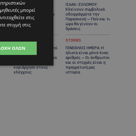
κτηριστικών
ΕΤΟΙΜΑΣΤΕΙΤΕ ΓΙΑ
ΙΣΑΑΚ-ΣΟΛΩΜΟΥ:
ΚΑΘΥΣΤΕΡΗΣΕΙΣ:
Κλείνουν συμβολικά
ομηθευτές μπορεί
Κλειστή λωρίδα στον
οδοφράγματα την
ντιταχθείτε στις
αυτοκινητόδρομο
Παρασκευή – Πού και τι
Αμμοχώστου –
ώρα θα γίνουν οι
τε στιγμή στις
Λάρνακας
δράσεις
UPDATES
STORIES
ΔΟΧΉ ΌΛΩΝ
ΣΥΛΛΗΨΕΙΣ: 161 οδηγοί
ΓΕΝΕΘΛΙΟΣ ΗΜΕΡΑ: Η
με υπερβολική
ηλικία είναι μόνο ένας
ταχύτητα σε μία νύχτα
αριθμός – Οι άνθρωποι
– Η παράβαση που
και οι στιγμές είναι η
κυριάρχησε στους
πραγματική μας
ελέγχους
ιστορία