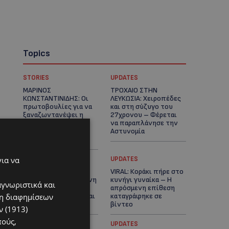
Topics
STORIES
UPDATES
ΜΑΡΙΝΟΣ
ΤΡΟΧΑΙΟ ΣΤΗΝ
ΚΩΝΣΤΑΝΤΙΝΙΔΗΣ: Οι
ΛΕΥΚΩΣΙΑ: Χειροπέδες
πρωτοβουλίες για να
και στη σύζυγο του
ξαναζωντανέψει η
27χρονου – Φέρεται
Μακαρίου και το
να παραπλάνησε την
κέντρο της
Αστυνομία
Λευκωσίας-(Βίντεο)
για να
UPDATES
UPDATES
ΔΕΝ ΥΠΟΧΩΡΕΙ Ο
VIRAL: Κοράκι πήρε στο
ΚΑΥΣΩΝΑΣ: Νέα κίτρινη
κυνήγι γυναίκα – Η
αγνωριστικά και
προειδοποίηση για
απρόσμενη επίθεση
ση διαφημίσεων
40άρια – Πότε τίθεται
καταγράφηκε σε
σε ισχύ
βίντεο
 (1913)
πούς,
UPDATES
UPDATES