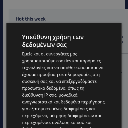
Hot this week
UPDATES
Υπεύθυνη χρήση των
ΤΑΣΟΣ ΧΑΤΖΗΓΙΟΒΑΝΗΣ: Η συγκλονιστική ιστορία του
12χρονου Δημήτρη και η δωρεά των 12.500 ευρώ που
δεδομένων σας
του έδωσε ελπίδα
Εμείς και οι συνεργάτες μας
STORIES
χρησιμοποιούμε cookies και παρόμοιες
τεχνολογίες για να αποθηκεύουμε και να
ΕΞΩΤΙΚΑ ΖΩΑ ΣΤΗΝ ΚΥΠΡΟ: Πότε επιτρέπεται και
πότε απαγορεύεται να έχεις μαϊμού ως κατοικίδιο –
έχουμε πρόσβαση σε πληροφορίες στη
Ποια ζώα μπορείς να διατηρείς νόμιμα
συσκευή σας και να επεξεργαζόμαστε
προσωπικά δεδομένα, όπως τη
UPDATES
διεύθυνση IP σας, μοναδικά
ΧΩΡΙΣ ΣΩΣΣΙΒΙΟ Η ΘΑΛΑΣΣΙΑ ΣΥΝΔΕΣΗ ΚΥΠΡΟΥ-
αναγνωριστικά και δεδομένα περιήγησης,
ΕΛΛΑΔΑΣ: «Χωρίς επιδότηση το πλοίο δεν θα
ξανασηκώσει άγκυρα»
για εξατομικευμένες διαφημίσεις και
περιεχόμενο, μέτρηση διαφημίσεων και
STORIES
περιεχομένου, ανάλυση κοινού και
ΜΑΡΙΝΟΣ ΚΩΝΣΤΑΝΤΙΝΙΔΗΣ: Οι πρωτοβουλίες για να