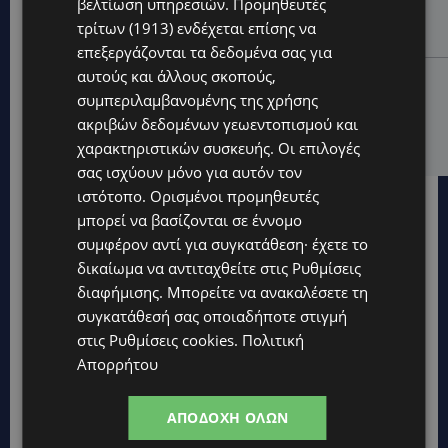
βελτίωση υπηρεσιών.
Προμηθευτές
ξαναζωντανέψει η Μακαρίου και το κέντρο της
τρίτων (1913)
ενδέχεται επίσης να
Λευκωσίας-(Βίντεο)
επεξεργάζονται τα δεδομένα σας για
αυτούς και άλλους σκοπούς,
UPDATES
συμπεριλαμβανομένης της χρήσης
ΤΡΟΧΑΙΟ ΣΤΗΝ ΛΕΥΚΩΣΙΑ: Χειροπέδες και στη σύζυγο
ακριβών δεδομένων γεωεντοπισμού και
του 27χρονου – Φέρεται να παραπλάνησε την
Αστυνομία
χαρακτηριστικών συσκευής. Οι επιλογές
σας ισχύουν μόνο για αυτόν τον
ιστότοπο. Ορισμένοι προμηθευτές
μπορεί να βασίζονται σε έννομο
συμφέρον αντί για συγκατάθεση· έχετε το
δικαίωμα να αντιταχθείτε στις
Ρυθμίσεις
διαφήμισης
. Μπορείτε να ανακαλέσετε τη
συγκατάθεσή σας οποιαδήποτε στιγμή
στις
Ρυθμίσεις cookies
.
Πολιτική
Απορρήτου
ΑΠΟΔΟΧΉ ΌΛΩΝ