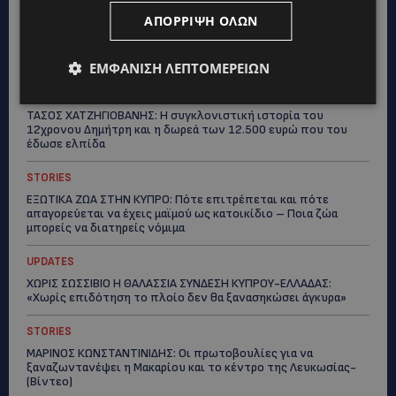
ΑΠΌΡΡΙΨΗ ΌΛΩΝ
Topics
ΕΜΦΆΝΙΣΗ ΛΕΠΤΟΜΕΡΕΙΏΝ
UPDATES
ΤΑΣΟΣ ΧΑΤΖΗΓΙΟΒΑΝΗΣ: Η συγκλονιστική ιστορία του
12χρονου Δημήτρη και η δωρεά των 12.500 ευρώ που του
έδωσε ελπίδα
STORIES
ΕΞΩΤΙΚΑ ΖΩΑ ΣΤΗΝ ΚΥΠΡΟ: Πότε επιτρέπεται και πότε
απαγορεύεται να έχεις μαϊμού ως κατοικίδιο – Ποια ζώα
μπορείς να διατηρείς νόμιμα
UPDATES
ΧΩΡΙΣ ΣΩΣΣΙΒΙΟ Η ΘΑΛΑΣΣΙΑ ΣΥΝΔΕΣΗ ΚΥΠΡΟΥ-ΕΛΛΑΔΑΣ:
«Χωρίς επιδότηση το πλοίο δεν θα ξανασηκώσει άγκυρα»
STORIES
ΜΑΡΙΝΟΣ ΚΩΝΣΤΑΝΤΙΝΙΔΗΣ: Οι πρωτοβουλίες για να
ξαναζωντανέψει η Μακαρίου και το κέντρο της Λευκωσίας-
(Βίντεο)