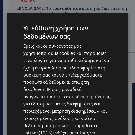
UPDATES
«ENOLA GAY»: Το τραγούδι που κράτησε ζωντανή τη
μνήμη της Χιροσίμα – 81 χρόνια από τη μέρα που
άλλαξε την ανθρωπότητα-(Bίντεο)
Υπεύθυνη χρήση των
ΚΟΣΜΙΚΑ
δεδομένων σας
PERNERA BEACH HOTEL: Εκλεκτές παρουσίες στα 50
Εμείς και οι συνεργάτες μας
χρόνια ενός ιστορικού ξενοδοχείου-Ποιους είδαμε
χρησιμοποιούμε cookies και παρόμοιες
UPDATES
τεχνολογίες για να αποθηκεύουμε και να
ΦΟΝΟΣ ΣΤΗΝ ΚΕΡΥΝΕΙΑ: Νεκρός 40χρονος – Επτά
έχουμε πρόσβαση σε πληροφορίες στη
συλλήψεις, ο ένας τραυματισμένος
συσκευή σας και να επεξεργαζόμαστε
προσωπικά δεδομένα, όπως τη
διεύθυνση IP σας, μοναδικά
αναγνωριστικά και δεδομένα περιήγησης,
για εξατομικευμένες διαφημίσεις και
περιεχόμενο, μέτρηση διαφημίσεων και
περιεχομένου, ανάλυση κοινού και
βελτίωση υπηρεσιών.
Προμηθευτές
τρίτων (1913)
ενδέχεται επίσης να