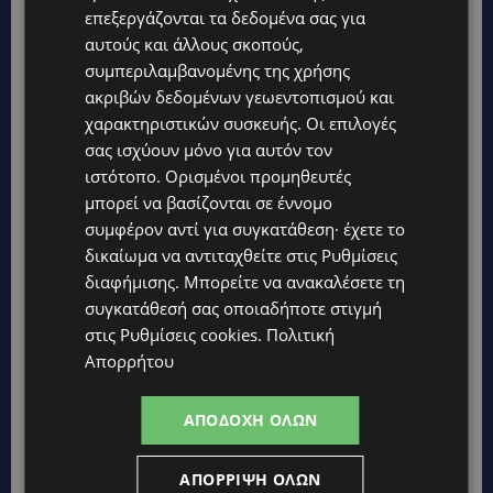
επεξεργάζονται τα δεδομένα σας για
αυτούς και άλλους σκοπούς,
συμπεριλαμβανομένης της χρήσης
ακριβών δεδομένων γεωεντοπισμού και
χαρακτηριστικών συσκευής. Οι επιλογές
σας ισχύουν μόνο για αυτόν τον
Topics
ιστότοπο. Ορισμένοι προμηθευτές
μπορεί να βασίζονται σε έννομο
UPDATES
συμφέρον αντί για συγκατάθεση· έχετε το
ΣΤΟ «ΚΟΚΚΙΝΟ» Η ΖΕΣΤΗ: Νέα κίτρινη προειδοποίηση και
δικαίωμα να αντιταχθείτε στις
Ρυθμίσεις
40άρια στο εσωτερικό
διαφήμισης
. Μπορείτε να ανακαλέσετε τη
συγκατάθεσή σας οποιαδήποτε στιγμή
UPDATES
στις
Ρυθμίσεις cookies
.
Πολιτική
ΛΕΜΕΣΟΣ: Μάχη για τη ζωή του δίνει 18χρονος – Βρέθηκε
βαριά τραυματισμένος δίπλα από το ηλεκτρικό του
Απορρήτου
ποδήλατο
UPDATES
ΑΠΟΔΟΧΉ ΌΛΩΝ
«ENOLA GAY»: Το τραγούδι που κράτησε ζωντανή τη μνήμη
της Χιροσίμα – 81 χρόνια από τη μέρα που άλλαξε την
ΑΠΌΡΡΙΨΗ ΌΛΩΝ
ανθρωπότητα-(Bίντεο)