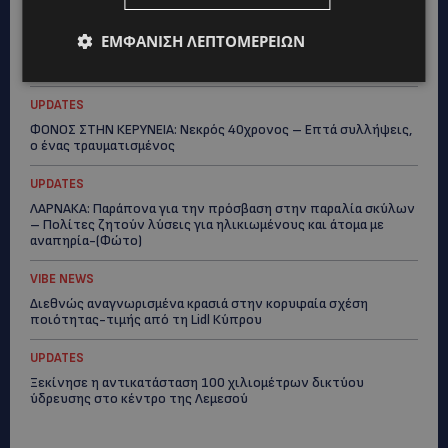
ΚΟΣΜΙΚΑ
ΕΜΦΆΝΙΣΗ ΛΕΠΤΟΜΕΡΕΙΏΝ
PERNERA BEACH HOTEL: Εκλεκτές παρουσίες στα 50 χρόνια
ενός ιστορικού ξενοδοχείου-Ποιους είδαμε
UPDATES
ΦΟΝΟΣ ΣΤΗΝ ΚΕΡΥΝΕΙΑ: Νεκρός 40χρονος – Επτά συλλήψεις,
ο ένας τραυματισμένος
UPDATES
ΛΑΡΝΑΚΑ: Παράπονα για την πρόσβαση στην παραλία σκύλων
– Πολίτες ζητούν λύσεις για ηλικιωμένους και άτομα με
αναπηρία-(Φώτο)
VIBE NEWS
Διεθνώς αναγνωρισμένα κρασιά στην κορυφαία σχέση
ποιότητας-τιμής από τη Lidl Κύπρου
UPDATES
Ξεκίνησε η αντικατάσταση 100 χιλιομέτρων δικτύου
ύδρευσης στο κέντρο της Λεμεσού