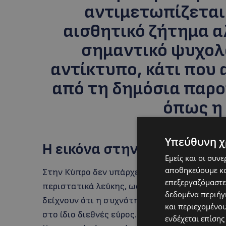
αντιμετωπίζεται
αισθητικό ζήτημα 
σημαντικό ψυχολο
αντίκτυπο, κάτι που 
από τη δημόσια παρ
όπως η
Υπεύθυνη χ
Η εικόνα στην Κύπρο
Εμείς και οι συν
αποθηκεύουμε κα
Στην Κύπρο δεν υπάρχει επίσημο εθνικό μητ
επεξεργαζόμαστε
περιστατικά λεύκης, ωστόσο τα διαθέσιμα ια
δεδομένα περιήγη
δείχνουν ότι η συχνότητά της είναι
παρόμοι
και περιεχομένο
στο ίδιο διεθνές εύρος.
Τα δημόσια δερματο
ενδέχεται επίσης