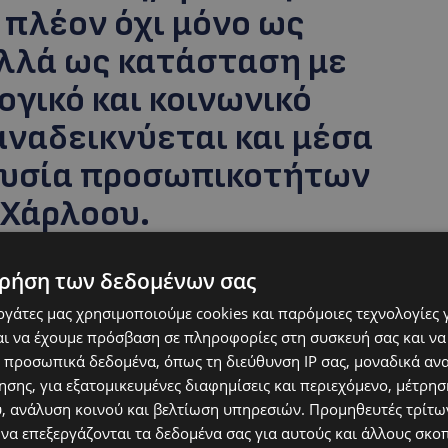
 πλέον όχι μόνο ως
αλλά ως κατάσταση με
γικό και κοινωνικό
αναδεικνύεται και μέσα
ουσία προσωπικοτήτων
 Χάρλοου.
ρήση των δεδομένων σας
εργάτες μας χρησιμοποιούμε cookies και παρόμοιες τεχνολογίες 
ι να έχουμε πρόσβαση σε πληροφορίες στη συσκευή σας και να
ρώο που να καταγράφει με ακρίβεια τα
 προσωπικά δεδομένα, όπως τη διεύθυνση IP σας, μοναδικά αν
τρικά δεδομένα και η κλινική εμπειρία
σης, για εξατομικευμένες διαφημίσεις και περιεχόμενο, μέτρη
α με της υπόλοιπης Ευρώπης
, δηλαδή περίπου
υ, ανάλυση κοινού και βελτίωση υπηρεσιών.
Προμηθευτές τρίτων
λογικά τμήματα του νησιού, όπως στο Γενικό
 να επεξεργάζονται τα δεδομένα σας για αυτούς και άλλους σκο