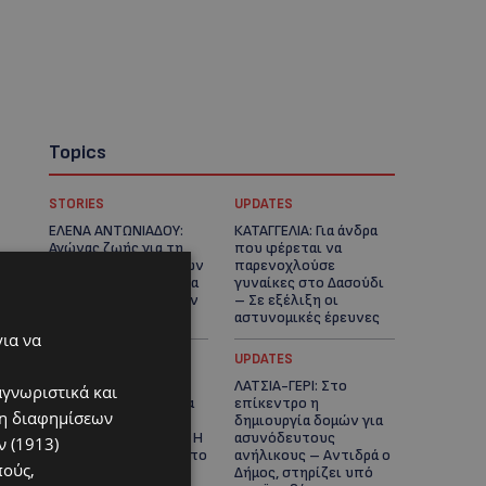
Topics
STORIES
UPDATES
ΕΛΕΝΑ ΑΝΤΩΝΙΑΔΟΥ:
ΚΑΤΑΓΓΕΛΙΑ: Για άνδρα
Αγώνας ζωής για τη
που φέρεται να
37χρονη μητέρα τριών
παρενοχλούσε
παιδιών – Έρανος για
γυναίκες στο Δασούδι
τη θεραπεία της στην
– Σε εξέλιξη οι
Αγγλία
αστυνομικές έρευνες
για να
UPDATES
UPDATES
ΛΕΥΚΩΣΙΑ: Γιατί ένας
ΛΑΤΣΙΑ-ΓΕΡΙ: Στο
αγνωριστικά και
16χρονος φέρεται να
επίκεντρο η
ση διαφημίσεων
έβαλε φωτιά σε
δημιουργία δομών για
ιστορική μπυραρία – Η
ασυνόδευτους
 (1913)
Αστυνομία αναζητεί το
ανήλικους – Αντιδρά ο
πούς,
κίνητρο
Δήμος, στηρίζει υπό