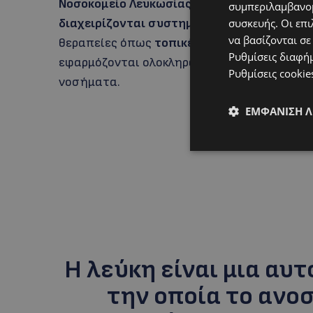
Νοσοκομείο Λευκωσίας και σε άλλα κρατικά
συμπεριλαμβανομ
διαχειρίζονται συστηματικά περιστατικά 
συσκευής. Οι επι
να βασίζονται σε
θεραπείες όπως
τοπικές αγωγές και φωτοθ
Ρυθμίσεις διαφή
εφαρμόζονται ολοκληρωμένα πρωτόκολλα π
Ρυθμίσεις cookie
νοσήματα.
ΕΜΦΆΝΙΣΗ 
Η λεύκη είναι μια αυ
την οποία το ανο