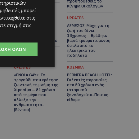
προϋποθέσεις το
κτηριστικών
Κίνημα Οικολόγων
ομηθευτές μπορεί
ντιταχθείτε στις
UPDATES
UPDATES
τε στιγμή στις
ΣΤΟ «ΚΟΚΚΙΝΟ» Η
ΛΕΜΕΣΟΣ: Μάχη για τη
ΖΕΣΤΗ: Νέα κίτρινη
ζωή του δίνει
προειδοποίηση και
18χρονος – Βρέθηκε
40άρια στο εσωτερικό
βαριά τραυματισμένος
δίπλα από το
ΔΟΧΉ ΌΛΩΝ
ηλεκτρικό του
ποδήλατο
UPDATES
ΚΟΣΜΙΚΑ
«ENOLA GAY»: Το
PERNERA BEACH HOTEL:
τραγούδι που κράτησε
Εκλεκτές παρουσίες
ζωντανή τη μνήμη της
στα 50 χρόνια ενός
Χιροσίμα – 81 χρόνια
ιστορικού
από τη μέρα που
ξενοδοχείου-Ποιους
άλλαξε την
είδαμε
ανθρωπότητα-
(Bίντεο)