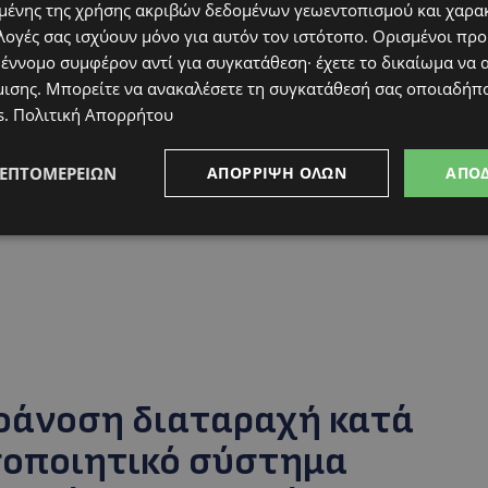
 νοσοκομεία, καθώς και ιδιώτες δερματολόγοι,
ένης της χρήσης ακριβών δεδομένων γεωεντοπισμού και χαρα
λεύκης.
Στις δομές αυτές παρέχονται σύγχρονες
λογές σας ισχύουν μόνο για αυτόν τον ιστότοπο. Ορισμένοι πρ
 έννομο συμφέρον αντί για συγκατάθεση· έχετε το δικαίωμα να α
εραπεία
, ενώ σε πιο εξειδικευμένα κέντρα
μισης
. Μπορείτε να ανακαλέσετε τη συγκατάθεσή σας οποιαδήπο
αρακολούθησης για αυτοάνοσα δερματικά
s
.
Πολιτική Απορρήτου
ΛΕΠΤΟΜΕΡΕΙΏΝ
ΑΠΌΡΡΙΨΗ ΌΛΩΝ
ΑΠΟ
τοάνοση διαταραχή κατά
σοποιητικό σύστημα