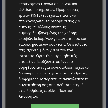
περιεχομένου, ανάλυση κοινού και
TAGS
βελτίωση υπηρεσιών.
CYPRUS
TOP NICOSIA
ΕΠΙΚΑΙΡΌΤΗΤΑ
Προμηθευτές
τρίτων (1913)
ενδέχεται επίσης να
επεξεργάζονται τα δεδομένα σας για
αυτούς και άλλους σκοπούς,
συμπεριλαμβανομένης της χρήσης
ακριβών δεδομένων γεωεντοπισμού και
χαρακτηριστικών συσκευής. Οι επιλογές
σας ισχύουν μόνο για αυτόν τον
ιστότοπο. Ορισμένοι προμηθευτές
μπορεί να βασίζονται σε έννομο
συμφέρον αντί για συγκατάθεση· έχετε το
δικαίωμα να αντιταχθείτε στις
Ρυθμίσεις
διαφήμισης
. Μπορείτε να ανακαλέσετε τη
συγκατάθεσή σας οποιαδήποτε στιγμή
στις
Ρυθμίσεις cookies
.
Πολιτική
Απορρήτου