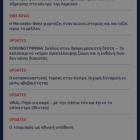
ύδρευσης στο κέντρο της Λεμεσού
VIBE NEWS
Η Mercedes-Benz γιορτάζει έναν αιώνα ιστορίας και κοιτάζει
προς το μέλλον
UPDATES
ΚΟΚΚΙΝΟΤΡΙΜΙΘΙΑ: Σκύλος στον δρόμο μέσα στη ζέστη – Το
καλοκαιρινό «κύμα» εγκατάλειψης ζώων και η ευθύνη που
δεν κάνει διακοπές
UPDATES
Ο κατασκευαστικός τομέας στην Κύπρο: Ισχυρή δυναμική εν
μέσω αβεβαιότητας
UPDATES
VIRAL: Πήγε για καφέ… με την πάπια του και έγινε το
επίκεντρο-(Βίντεο)
UPDATES
Ο τουρισμός ως εθνική υπόθεση