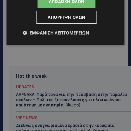
ΑΠΟΔΟΧΉ ΌΛΩΝ
ΑΠΌΡΡΙΨΗ ΌΛΩΝ
ΕΜΦΆΝΙΣΗ ΛΕΠΤΟΜΕΡΕΙΏΝ
Hot this week
UPDATES
ΛΑΡΝΑΚΑ: Παράπονα για την πρόσβαση στην παραλία
σκύλων – Πολίτες ζητούν λύσεις για ηλικιωμένους
και άτομα με αναπηρία-(Φώτο)
VIBE NEWS
Διεθνώς αναγνωρισμένα κρασιά στην κορυφαία
σχέση ποιότητας-τιμής από τη Lidl Κύπρου