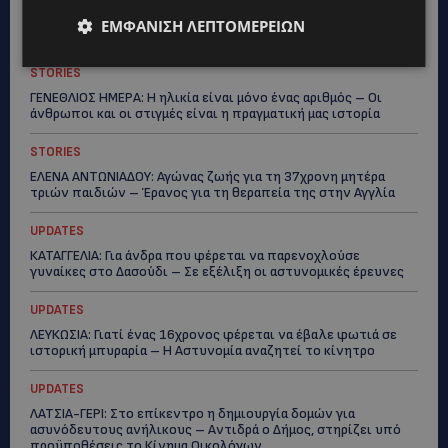
Topics
ΕΜΦΆΝΙΣΗ ΛΕΠΤΟΜΕΡΕΙΏΝ
STORIES
ΓΕΝΕΘΛΙΟΣ ΗΜΕΡΑ: Η ηλικία είναι μόνο ένας αριθμός – Οι
άνθρωποι και οι στιγμές είναι η πραγματική μας ιστορία
STORIES
ΕΛΕΝΑ ΑΝΤΩΝΙΑΔΟΥ: Αγώνας ζωής για τη 37χρονη μητέρα
τριών παιδιών – Έρανος για τη θεραπεία της στην Αγγλία
UPDATES
ΚΑΤΑΓΓΕΛΙΑ: Για άνδρα που φέρεται να παρενοχλούσε
γυναίκες στο Δασούδι – Σε εξέλιξη οι αστυνομικές έρευνες
UPDATES
ΛΕΥΚΩΣΙΑ: Γιατί ένας 16χρονος φέρεται να έβαλε φωτιά σε
ιστορική μπυραρία – Η Αστυνομία αναζητεί το κίνητρο
UPDATES
ΛΑΤΣΙΑ-ΓΕΡΙ: Στο επίκεντρο η δημιουργία δομών για
ασυνόδευτους ανήλικους – Αντιδρά ο Δήμος, στηρίζει υπό
προϋποθέσεις το Κίνημα Οικολόγων