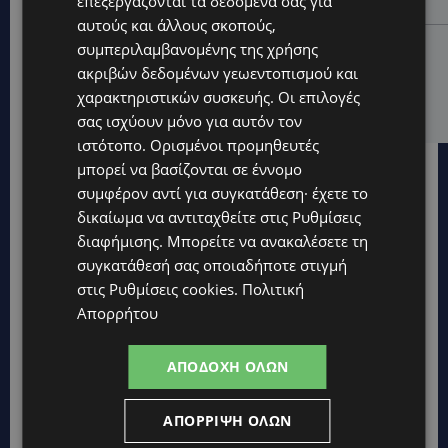
επεξεργάζονται τα δεδομένα σας για
το κίνητρο
αυτούς και άλλους σκοπούς,
UPDATES
συμπεριλαμβανομένης της χρήσης
ΛΑΤΣΙΑ-ΓΕΡΙ: Στο επίκεντρο η δημιουργία δομών για
ακριβών δεδομένων γεωεντοπισμού και
ασυνόδευτους ανήλικους – Αντιδρά ο Δήμος,
χαρακτηριστικών συσκευής. Οι επιλογές
στηρίζει υπό προϋποθέσεις το Κίνημα Οικολόγων
σας ισχύουν μόνο για αυτόν τον
ιστότοπο. Ορισμένοι προμηθευτές
μπορεί να βασίζονται σε έννομο
συμφέρον αντί για συγκατάθεση· έχετε το
δικαίωμα να αντιταχθείτε στις
Ρυθμίσεις
διαφήμισης
. Μπορείτε να ανακαλέσετε τη
συγκατάθεσή σας οποιαδήποτε στιγμή
στις
Ρυθμίσεις cookies
.
Πολιτική
Απορρήτου
ΑΠΟΔΟΧΉ ΌΛΩΝ
ΑΠΌΡΡΙΨΗ ΌΛΩΝ