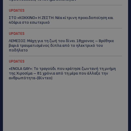
UPDATES
ΣΤΟ «ΚΟΚΚΙΝΟ» Η ΖΕΣΤΗ: Νέα κίτρινη προειδοποίηση και
40άρια στο εσωτερικό
UPDATES
ΛΕΜΕΣΟΣ: Μάχη για τη ζωή του δίνει 18χρονος – Βρέθηκε
βαριά τραυματισμένος δίπλα από το ηλεκτρικό του
ποδήλατο
UPDATES
«ENOLA GAY»: Το τραγούδι που κράτησε ζωντανή τη μνήμη
της Χιροσίμα – 81 χρόνια από τη μέρα που άλλαξε την
ανθρωπότητα-(Bίντεο)