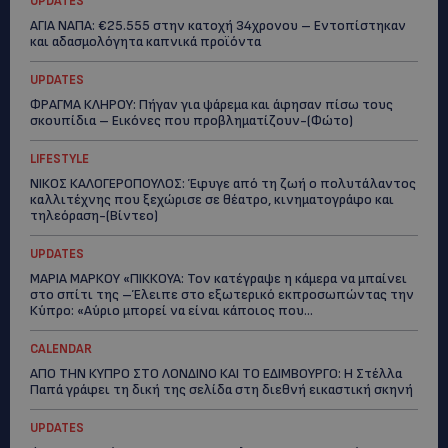
UPDATES
ΑΓΙΑ ΝΑΠΑ: €25.555 στην κατοχή 34χρονου – Εντοπίστηκαν
και αδασμολόγητα καπνικά προϊόντα
UPDATES
ΦΡΑΓΜΑ ΚΛΗΡΟΥ: Πήγαν για ψάρεμα και άφησαν πίσω τους
σκουπίδια – Εικόνες που προβληματίζουν-(Φώτο)
LIFESTYLE
ΝΙΚΟΣ ΚΑΛΟΓΕΡΟΠΟΥΛΟΣ: Έφυγε από τη ζωή ο πολυτάλαντος
καλλιτέχνης που ξεχώρισε σε θέατρο, κινηματογράφο και
τηλεόραση-(Bίντεο)
UPDATES
ΜΑΡΙΑ ΜΑΡΚΟΥ «ΠΙΚΚΟΥΑ: Τον κατέγραψε η κάμερα να μπαίνει
στο σπίτι της –Έλειπε στο εξωτερικό εκπροσωπώντας την
Κύπρο: «Αύριο μπορεί να είναι κάποιος που...
CALENDAR
ΑΠΟ ΤΗΝ ΚΥΠΡΟ ΣΤΟ ΛΟΝΔΙΝΟ ΚΑΙ ΤΟ ΕΔΙΜΒΟΥΡΓΟ: Η Στέλλα
Παπά γράφει τη δική της σελίδα στη διεθνή εικαστική σκηνή
UPDATES