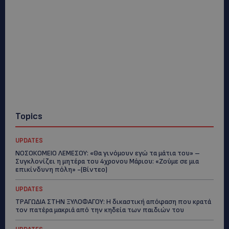
Topics
UPDATES
ΝΟΣΟΚΟΜΕΙΟ ΛΕΜΕΣΟΥ: «Θα γινόμουν εγώ τα μάτια του» –
Συγκλονίζει η μητέρα του 4χρονου Μάριου: «Ζούμε σε μια
επικίνδυνη πόλη» -(Βίντεο)
UPDATES
ΤΡΑΓΩΔΙΑ ΣΤΗΝ ΞΥΛΟΦΑΓΟΥ: Η δικαστική απόφαση που κρατά
τον πατέρα μακριά από την κηδεία των παιδιών του