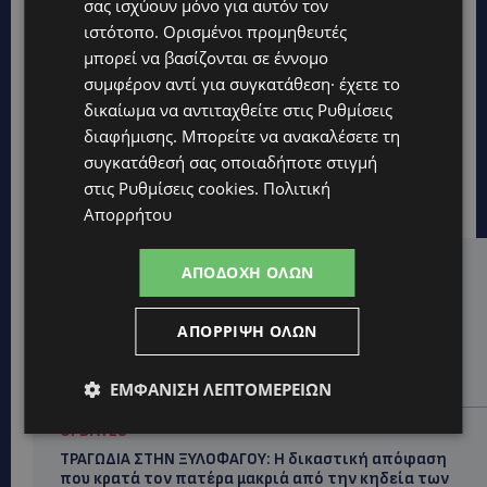
σας ισχύουν μόνο για αυτόν τον
ιστότοπο. Ορισμένοι προμηθευτές
μπορεί να βασίζονται σε έννομο
συμφέρον αντί για συγκατάθεση· έχετε το
δικαίωμα να αντιταχθείτε στις
Ρυθμίσεις
διαφήμισης
. Μπορείτε να ανακαλέσετε τη
συγκατάθεσή σας οποιαδήποτε στιγμή
στις
Ρυθμίσεις cookies
.
Πολιτική
Απορρήτου
ΑΠΟΔΟΧΉ ΌΛΩΝ
Hot this week
UPDATES
ΑΠΌΡΡΙΨΗ ΌΛΩΝ
ΝΟΣΟΚΟΜΕΙΟ ΛΕΜΕΣΟΥ: «Θα γινόμουν εγώ τα μάτια
του» – Συγκλονίζει η μητέρα του 4χρονου Μάριου:
«Ζούμε σε μια επικίνδυνη πόλη» -(Βίντεο)
ΕΜΦΆΝΙΣΗ ΛΕΠΤΟΜΕΡΕΙΏΝ
UPDATES
ΤΡΑΓΩΔΙΑ ΣΤΗΝ ΞΥΛΟΦΑΓΟΥ: Η δικαστική απόφαση
που κρατά τον πατέρα μακριά από την κηδεία των