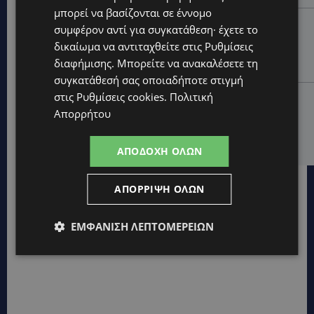
μπορεί να βασίζονται σε έννομο
STORIES
συμφέρον αντί για συγκατάθεση· έχετε το
ΜΑΡΙΝΟΣ ΚΩΝΣΤΑΝΤΙΝΙΔΗΣ: Οι πρωτοβουλίες για να
δικαίωμα να αντιταχθείτε στις
Ρυθμίσεις
ξαναζωντανέψει η Μακαρίου και το κέντρο της
διαφήμισης
. Μπορείτε να ανακαλέσετε τη
Λευκωσίας-(Βίντεο)
συγκατάθεσή σας οποιαδήποτε στιγμή
στις
Ρυθμίσεις cookies
.
Πολιτική
UPDATES
Απορρήτου
ΤΡΟΧΑΙΟ ΣΤΗΝ ΛΕΥΚΩΣΙΑ: Χειροπέδες και στη σύζυγο
του 27χρονου – Φέρεται να παραπλάνησε την
Αστυνομία
ΑΠΟΔΟΧΉ ΌΛΩΝ
ΑΠΌΡΡΙΨΗ ΌΛΩΝ
ΕΜΦΆΝΙΣΗ ΛΕΠΤΟΜΕΡΕΙΏΝ