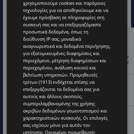
χρησιμοποιούμε cookies και παρόμοιες
τεχνολογίες για να αποθηκεύουμε και να
έχουμε πρόσβαση σε πληροφορίες στη
συσκευή σας και να επεξεργαζόμαστε
προσωπικά δεδομένα, όπως τη
Hot this week
διεύθυνση IP σας, μοναδικά
αναγνωριστικά και δεδομένα περιήγησης,
UPDATES
για εξατομικευμένες διαφημίσεις και
ΤΑΣΟΣ ΧΑΤΖΗΓΙΟΒΑΝΗΣ: Η συγκλονιστική ιστορία του
περιεχόμενο, μέτρηση διαφημίσεων και
12χρονου Δημήτρη και η δωρεά των 12.500 ευρώ που
του έδωσε ελπίδα
περιεχομένου, ανάλυση κοινού και
βελτίωση υπηρεσιών.
Προμηθευτές
STORIES
τρίτων (1913)
ενδέχεται επίσης να
ΕΞΩΤΙΚΑ ΖΩΑ ΣΤΗΝ ΚΥΠΡΟ: Πότε επιτρέπεται και
επεξεργάζονται τα δεδομένα σας για
πότε απαγορεύεται να έχεις μαϊμού ως κατοικίδιο –
αυτούς και άλλους σκοπούς,
Ποια ζώα μπορείς να διατηρείς νόμιμα
συμπεριλαμβανομένης της χρήσης
ακριβών δεδομένων γεωεντοπισμού και
UPDATES
χαρακτηριστικών συσκευής. Οι επιλογές
ΧΩΡΙΣ ΣΩΣΣΙΒΙΟ Η ΘΑΛΑΣΣΙΑ ΣΥΝΔΕΣΗ ΚΥΠΡΟΥ-
σας ισχύουν μόνο για αυτόν τον
ΕΛΛΑΔΑΣ: «Χωρίς επιδότηση το πλοίο δεν θα
ξανασηκώσει άγκυρα»
ιστότοπο. Ορισμένοι προμηθευτές