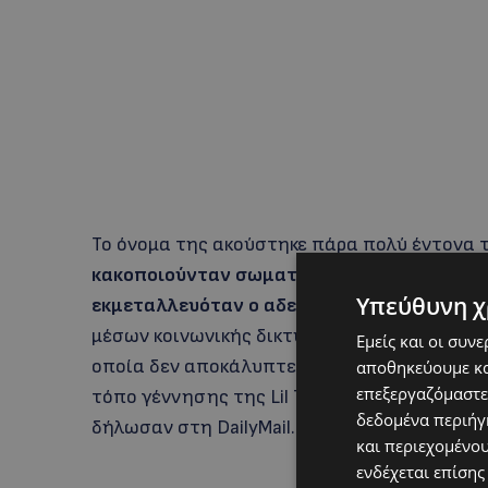
To όνομα της ακούστηκε πάρα πολύ έντονα τ
κακοποιούνταν σωματικά και ψυχικά από το
Υπεύθυνη χ
εκμεταλλευόταν ο αδελφός της.
Τώρα, ο πρ
μέσων κοινωνικής δικτύωσης Harry Tsang α
Εμείς και οι συν
οποία δεν αποκάλυπτε την αιτία θανάτου – 
αποθηκεύουμε κα
επεξεργαζόμαστε
τόπο γέννησης της Lil Tay, όσο και στο Λος 
δεδομένα περιήγη
δήλωσαν στη DailyMail.com ότι δεν είχαν καν
και περιεχομένο
ενδέχεται επίσης