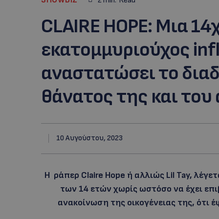
2
min.
Read
CLAIRE HOPE: Mια 14
εκατομμυριούχος infl
αναστατώσει το δια
θάνατος της και του
10 Αυγούστου, 2023
Η ράπερ Claire Hope ή αλλιώς Lil Tay, λέγ
των 14 ετών χωρίς ωστόσο να έχει επι
ανακοίνωση της οικογένειας της, ότι έ