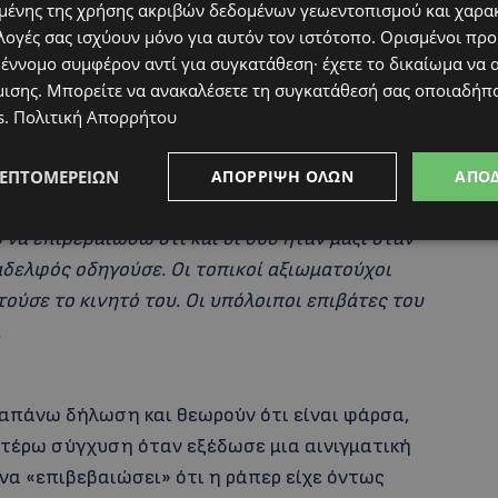
ένης της χρήσης ακριβών δεδομένων γεωεντοπισμού και χαρα
λογές σας ισχύουν μόνο για αυτόν τον ιστότοπο. Ορισμένοι πρ
 έννομο συμφέρον αντί για συγκατάθεση· έχετε το δικαίωμα να α
μισης
. Μπορείτε να ανακαλέσετε τη συγκατάθεσή σας οποιαδήπο
s
.
Πολιτική Απορρήτου
ΛΕΠΤΟΜΕΡΕΙΏΝ
ΑΠΌΡΡΙΨΗ ΌΛΩΝ
ΑΠΟ
να επιβεβαιώσω ότι και οι δύο ήταν μαζί όταν
δελφός οδηγούσε. Οι τοπικοί αξιωματούχοι
οιτούσε το κινητό του. Οι υπόλοιποι επιβάτες του
.
ραπάνω δήλωση και θεωρούν ότι είναι φάρσα,
τέρω σύγχυση όταν εξέδωσε μια αινιγματική
να «επιβεβαιώσει» ότι η ράπερ είχε όντως