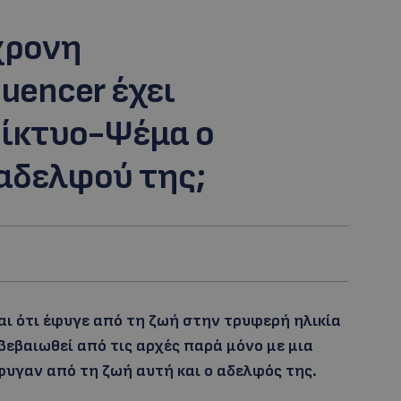
χρονη
uencer έχει
δίκτυο-Ψέμα ο
 αδελφού της;
εται ότι έφυγε από τη ζωή στην τρυφερή ηλικία
βεβαιωθεί από τις αρχές παρά μόνο με μια
φυγαν από τη ζωή αυτή και ο αδελφός της.