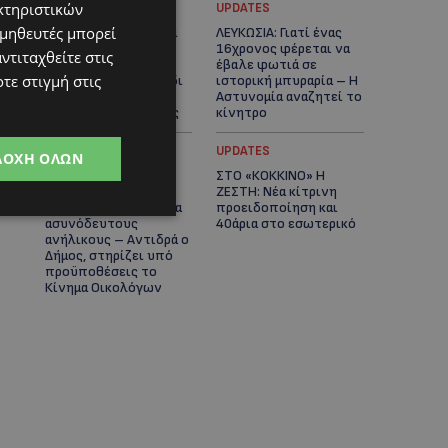
κτηριστικών
UPDATES
UPDATES
ομηθευτές μπορεί
ΚΑΤΑΓΓΕΛΙΑ: Για άνδρα
ΛΕΥΚΩΣΙΑ: Γιατί ένας
που φέρεται να
16χρονος φέρεται να
ντιταχθείτε στις
παρενοχλούσε
έβαλε φωτιά σε
τε στιγμή στις
γυναίκες στο Δασούδι
ιστορική μπυραρία – Η
– Σε εξέλιξη οι
Αστυνομία αναζητεί το
αστυνομικές έρευνες
κίνητρο
UPDATES
UPDATES
ΔΟΧΉ ΌΛΩΝ
ΛΑΤΣΙΑ-ΓΕΡΙ: Στο
ΣΤΟ «ΚΟΚΚΙΝΟ» Η
επίκεντρο η
ΖΕΣΤΗ: Νέα κίτρινη
δημιουργία δομών για
προειδοποίηση και
ασυνόδευτους
40άρια στο εσωτερικό
ανήλικους – Αντιδρά ο
Δήμος, στηρίζει υπό
προϋποθέσεις το
Κίνημα Οικολόγων