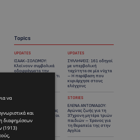
Topics
UPDATES
UPDATES
ΙΣΑΑΚ-ΣΟΛΩΜΟΥ:
ΣΥΛΛΗΨΕΙΣ: 161 οδηγοί
Κλείνουν συμβολικά
με υπερβολική
οδοφράγματα την
ταχύτητα σε μία νύχτα
Παρασκευή – Πού και τι
– Η παράβαση που
ώρα θα γίνουν οι
κυριάρχησε στους
δράσεις
ελέγχους
για να
STORIES
STORIES
ΓΕΝΕΘΛΙΟΣ ΗΜΕΡΑ: Η
ΕΛΕΝΑ ΑΝΤΩΝΙΑΔΟΥ:
ηλικία είναι μόνο ένας
Αγώνας ζωής για τη
αγνωριστικά και
αριθμός – Οι άνθρωποι
37χρονη μητέρα τριών
ση διαφημίσεων
και οι στιγμές είναι η
παιδιών – Έρανος για
πραγματική μας
τη θεραπεία της στην
 (1913)
ιστορία
Αγγλία
πούς,