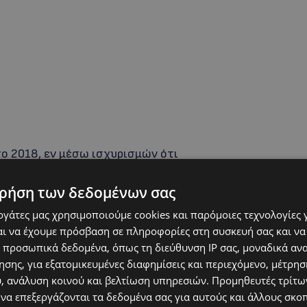
ο 2018, εν μέσω ισχυρισμών ότι
ν πατέρα της, καθώς και ότι την
ρήση των δεδομένων σας
ώην μάνατζερ της αμφιλεγόμενης σταρ των
μφισβητεί τη «νομιμότητα» της ανάρτησης – η
εργάτες μας χρησιμοποιούμε cookies και παρόμοιες τεχνολογίες 
καθώς οι αστυνομικοί τόσο στο Βανκούβερ,
ι να έχουμε πρόσβαση σε πληροφορίες στη συσκευή σας και να
 προσωπικά δεδομένα, όπως τη διεύθυνση IP σας, μοναδικά αν
Άντζελες, όπου ζούσε με τη μητέρα της,
σης, για εξατομικευμένες διαφημίσεις και περιεχόμενο, μέτρη
ένα αρχείο για το θάνατο της ίδιας ή του Jason.
υ, ανάλυση κοινού και βελτίωση υπηρεσιών.
Προμηθευτές τρίτων
 να επεξεργάζονται τα δεδομένα σας για αυτούς και άλλους σκο