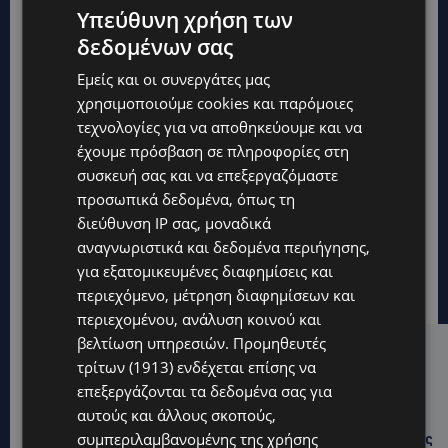
Υπεύθυνη χρήση των
δεδομένων σας
Εμείς και οι συνεργάτες μας
χρησιμοποιούμε cookies και παρόμοιες
τεχνολογίες για να αποθηκεύουμε και να
έχουμε πρόσβαση σε πληροφορίες στη
συσκευή σας και να επεξεργαζόμαστε
προσωπικά δεδομένα, όπως τη
διεύθυνση IP σας, μοναδικά
αναγνωριστικά και δεδομένα περιήγησης,
για εξατομικευμένες διαφημίσεις και
περιεχόμενο, μέτρηση διαφημίσεων και
περιεχομένου, ανάλυση κοινού και
βελτίωση υπηρεσιών.
Προμηθευτές
Hot this week
τρίτων (1913)
ενδέχεται επίσης να
επεξεργάζονται τα δεδομένα σας για
UPDATES
αυτούς και άλλους σκοπούς,
ΙΣΑΑΚ-ΣΟΛΩΜΟΥ: Κλείνουν συμβολικά οδοφράγματα
συμπεριλαμβανομένης της χρήσης
την Παρασκευή – Πού και τι ώρα θα γίνουν οι δράσεις