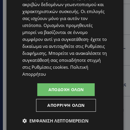
ακριβών δεδομένων γεωεντοπισμού και
UPDATES
χαρακτηριστικών συσκευής. Οι επιλογές
ΣΥΛΛΗΨΕΙΣ: 161 οδηγοί με υπερβολική ταχύτητα σε
σας ισχύουν μόνο για αυτόν τον
μία νύχτα – Η παράβαση που κυριάρχησε στους
ιστότοπο. Ορισμένοι προμηθευτές
ελέγχους
μπορεί να βασίζονται σε έννομο
συμφέρον αντί για συγκατάθεση· έχετε το
STORIES
δικαίωμα να αντιταχθείτε στις
Ρυθμίσεις
ΓΕΝΕΘΛΙΟΣ ΗΜΕΡΑ: Η ηλικία είναι μόνο ένας αριθμός –
διαφήμισης
. Μπορείτε να ανακαλέσετε τη
Οι άνθρωποι και οι στιγμές είναι η πραγματική μας
ιστορία
συγκατάθεσή σας οποιαδήποτε στιγμή
στις
Ρυθμίσεις cookies
.
Πολιτική
STORIES
Απορρήτου
ΕΛΕΝΑ ΑΝΤΩΝΙΑΔΟΥ: Αγώνας ζωής για τη 37χρονη
μητέρα τριών παιδιών – Έρανος για τη θεραπεία της
ΑΠΟΔΟΧΉ ΌΛΩΝ
στην Αγγλία
UPDATES
ΑΠΌΡΡΙΨΗ ΌΛΩΝ
ΚΑΤΑΓΓΕΛΙΑ: Για άνδρα που φέρεται να παρενοχλούσε
γυναίκες στο Δασούδι – Σε εξέλιξη οι αστυνομικές
έρευνες
ΕΜΦΆΝΙΣΗ ΛΕΠΤΟΜΕΡΕΙΏΝ