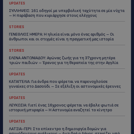
UPDATES
ΣΥΛΛΗΨΕΙΣ: 161 οδηγοί με υπερβολική ταχύτητα σε μία νύχτα
– Η παράβαση που κυριάρχησε στους ελέγχους
STORIES
ΓΕΝΕΘΛΙΟΣ ΗΜΕΡΑ: Η ηλικία είναι μόνο ένας αριθμός – Οι
άνθρωποι και οι στιγμές είναι η πραγματική μας ιστορία
STORIES
ΕΛΕΝΑ ΑΝΤΩΝΙΑΔΟΥ: Αγώνας ζωής για τη 37χρονη μητέρα
τριών παιδιών – Έρανος για τη θεραπεία της στην Αγγλία
UPDATES
ΚΑΤΑΓΓΕΛΙΑ: Για άνδρα που φέρεται να παρενοχλούσε
γυναίκες στο Δασούδι – Σε εξέλιξη οι αστυνομικές έρευνες
UPDATES
ΛΕΥΚΩΣΙΑ: Γιατί ένας 16χρονος φέρεται να έβαλε φωτιά σε
ιστορική μπυραρία – Η Αστυνομία αναζητεί το κίνητρο
UPDATES
ΛΑΤΣΙΑ-ΓΕΡΙ: Στο επίκεντρο η δημιουργία δομών για
ασυνόδευτους ανήλικους – Αντιδρά ο Δήμος, στηρίζει υπό