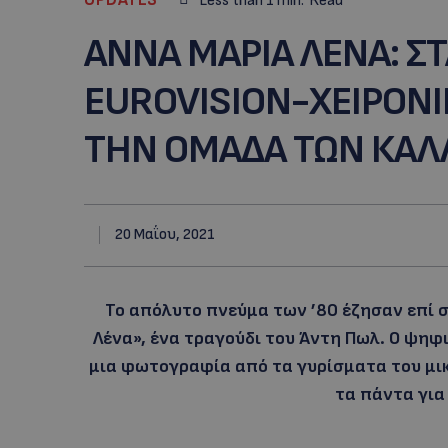
Less than 1
min.
Read
AΝΝΑ ΜΑΡΙΑ ΛΕΝΑ: ΣΤ
ΕUROVISION-ΧΕΙΡΟΝ
ΤΗΝ ΟΜΑΔΑ ΤΩΝ ΚΑΛΛ
20 Μαΐου, 2021
To απόλυτο πνεύμα των ’80 έζησαν επί σ
Λένα», ένα τραγούδι του Άντη Πωλ. Ο ψηφι
μια φωτογραφία από τα γυρίσματα του μικρο
τα πάντα για