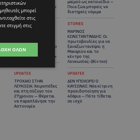
και η δωρεά των
μαϊμού ως κατοικίδιο –
κτηριστικών
12.500 ευρώ που του
Ποια ζώα μπορείς να
ομηθευτές μπορεί
έδωσε ελπίδα
διατηρείς νόμιμα
ντιταχθείτε στις
UPDATES
STORIES
τε στιγμή στις
ΧΩΡΙΣ ΣΩΣΣΙΒΙΟ Η
ΜΑΡΙΝΟΣ
ΘΑΛΑΣΣΙΑ ΣΥΝΔΕΣΗ
ΚΩΝΣΤΑΝΤΙΝΙΔΗΣ: Οι
ΚΥΠΡΟΥ-ΕΛΛΑΔΑΣ:
πρωτοβουλίες για να
«Χωρίς επιδότηση το
ξαναζωντανέψει η
ΔΟΧΉ ΌΛΩΝ
πλοίο δεν θα
Μακαρίου και το
ξανασηκώσει άγκυρα»
κέντρο της
Λευκωσίας-(Βίντεο)
UPDATES
UPDATES
ΤΡΟΧΑΙΟ ΣΤΗΝ
ΔΕΝ ΥΠΟΧΩΡΕΙ Ο
ΛΕΥΚΩΣΙΑ: Χειροπέδες
ΚΑΥΣΩΝΑΣ: Νέα κίτρινη
και στη σύζυγο του
προειδοποίηση για
27χρονου – Φέρεται
40άρια – Πότε τίθεται
να παραπλάνησε την
σε ισχύ
Αστυνομία