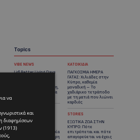
Topics
VIBE NEWS
ΚΑΤΟΙΚΙΔΙΑ
Lidl Better Living Days
ΠΑΓΚΟΣΜΙΑ ΗΜΕΡΑ
#summer2026: Ένα
ΓΑΤΑΣ: Χιλιάδες στην
μοναδικό ταξίδι
Κύπρο, καθεμία
ευεξίας, γεμάτο γεύση,
μοναδική – Το
ενέργεια και χαμόγελα
χαδιάρικο τετράποδο
σε όλη την Κύπρο
με τη ματιά που λιώνει
για να
καρδιές
αγνωριστικά και
UPDATES
STORIES
ση διαφημίσεων
ΤΑΣΟΣ
ΕΞΩΤΙΚΑ ΖΩΑ ΣΤΗΝ
ΧΑΤΖΗΓΙΟΒΑΝΗΣ: Η
ΚΥΠΡΟ: Πότε
 (1913)
συγκλονιστική ιστορία
επιτρέπεται και πότε
πούς,
του 12χρονου Δημήτρη
απαγορεύεται να έχεις