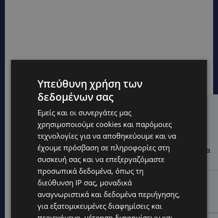
Υπεύθυνη χρήση των
δεδομένων σας
Hot this week
Εμείς και οι συνεργάτες μας
χρησιμοποιούμε cookies και παρόμοιες
UPDATES
τεχνολογίες για να αποθηκεύουμε και να
44ο ΦΕΣΤΙΒΑΛ ΛΕΥΚΑΡΩΝ: «Ο άνθρωπος είναι ο
έχουμε πρόσβαση σε πληροφορίες στη
πολιτισμός» – Η ξεχωριστή τιμή που επιφύλαξαν τα
συσκευή σας και να επεξεργαζόμαστε
Λεύκαρα-(Βίντεο)
προσωπικά δεδομένα, όπως τη
UPDATES
διεύθυνση IP σας, μοναδικά
ΜΑΚΑΡΙΟΣ ΔΡΟΥΣΙΩΤΗΣ: Ζητά τη στήριξη του κοινού
αναγνωριστικά και δεδομένα περιήγησης,
για τα δικαστικά έξοδα-Τι λέει ο ίδιος-(Βίντεο)
για εξατομικευμένες διαφημίσεις και
περιεχόμενο, μέτρηση διαφημίσεων και