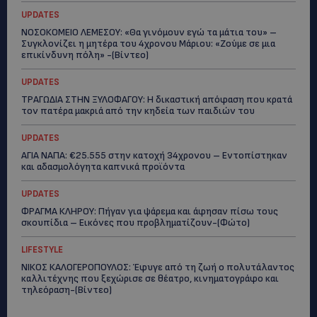
UPDATES
ΝΟΣΟΚΟΜΕΙΟ ΛΕΜΕΣΟΥ: «Θα γινόμουν εγώ τα μάτια του» –
Συγκλονίζει η μητέρα του 4χρονου Μάριου: «Ζούμε σε μια
επικίνδυνη πόλη» -(Βίντεο)
UPDATES
ΤΡΑΓΩΔΙΑ ΣΤΗΝ ΞΥΛΟΦΑΓΟΥ: Η δικαστική απόφαση που κρατά
τον πατέρα μακριά από την κηδεία των παιδιών του
UPDATES
ΑΓΙΑ ΝΑΠΑ: €25.555 στην κατοχή 34χρονου – Εντοπίστηκαν
και αδασμολόγητα καπνικά προϊόντα
UPDATES
ΦΡΑΓΜΑ ΚΛΗΡΟΥ: Πήγαν για ψάρεμα και άφησαν πίσω τους
σκουπίδια – Εικόνες που προβληματίζουν-(Φώτο)
LIFESTYLE
ΝΙΚΟΣ ΚΑΛΟΓΕΡΟΠΟΥΛΟΣ: Έφυγε από τη ζωή ο πολυτάλαντος
καλλιτέχνης που ξεχώρισε σε θέατρο, κινηματογράφο και
τηλεόραση-(Bίντεο)