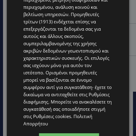
UPDATES
περιεχομένου, ανάλυση κοινού και
ΝΙΚΟΣ ΚΑΖΑΝΤΖΑΚΗΣ: Γιατί το έργο του εξακολουθεί
βελτίωση υπηρεσιών.
Προμηθευτές
να μας αφορά
τρίτων (1913)
ενδέχεται επίσης να
επεξεργάζονται τα δεδομένα σας για
UPDATES
αυτούς και άλλους σκοπούς,
ΝΟΣΟΚΟΜΕΙΟ ΛΕΜΕΣΟΥ: «Θα γινόμουν εγώ τα μάτια
συμπεριλαμβανομένης της χρήσης
του» – Συγκλονίζει η μητέρα του 4χρονου Μάριου:
«Ζούμε σε μια επικίνδυνη πόλη» -(Βίντεο)
ακριβών δεδομένων γεωεντοπισμού και
χαρακτηριστικών συσκευής. Οι επιλογές
UPDATES
σας ισχύουν μόνο για αυτόν τον
ΤΡΑΓΩΔΙΑ ΣΤΗΝ ΞΥΛΟΦΑΓΟΥ: Η δικαστική απόφαση
ιστότοπο. Ορισμένοι προμηθευτές
που κρατά τον πατέρα μακριά από την κηδεία των
μπορεί να βασίζονται σε έννομο
παιδιών του
συμφέρον αντί για συγκατάθεση· έχετε το
δικαίωμα να αντιταχθείτε στις
Ρυθμίσεις
διαφήμισης
. Μπορείτε να ανακαλέσετε τη
συγκατάθεσή σας οποιαδήποτε στιγμή
στις
Ρυθμίσεις cookies
.
Πολιτική
Απορρήτου