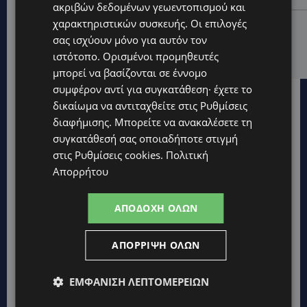
ακριβών δεδομένων γεωεντοπισμού και
χαρακτηριστικών συσκευής. Οι επιλογές
UPDATES
σας ισχύουν μόνο για αυτόν τον
VIRAL: Κοράκι πήρε στο κυνήγι γυναίκα – Η
απρόσμενη επίθεση καταγράφηκε σε βίντεο
ιστότοπο. Ορισμένοι προμηθευτές
μπορεί να βασίζονται σε έννομο
συμφέρον αντί για συγκατάθεση· έχετε το
δικαίωμα να αντιταχθείτε στις
Ρυθμίσεις
διαφήμισης
. Μπορείτε να ανακαλέσετε τη
συγκατάθεσή σας οποιαδήποτε στιγμή
στις
Ρυθμίσεις cookies
.
Πολιτική
Απορρήτου
ΑΠΟΔΟΧΉ ΌΛΩΝ
ΑΠΌΡΡΙΨΗ ΌΛΩΝ
ΕΜΦΆΝΙΣΗ ΛΕΠΤΟΜΕΡΕΙΏΝ
Topics