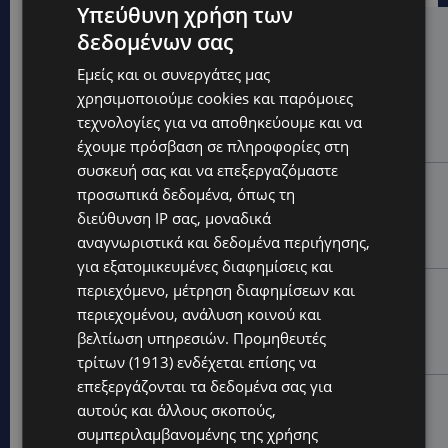
Υπεύθυνη χρήση των
δεδομένων σας
Hot this week
Εμείς και οι συνεργάτες μας
UPDATES
χρησιμοποιούμε cookies και παρόμοιες
ΧΩΡΙΣ ΣΩΣΣΙΒΙΟ Η ΘΑΛΑΣΣΙΑ ΣΥΝΔΕΣΗ ΚΥΠΡΟΥ-
τεχνολογίες για να αποθηκεύουμε και να
ΕΛΛΑΔΑΣ: «Χωρίς επιδότηση το πλοίο δεν θα
ξανασηκώσει άγκυρα»
έχουμε πρόσβαση σε πληροφορίες στη
συσκευή σας και να επεξεργαζόμαστε
STORIES
προσωπικά δεδομένα, όπως τη
ΜΑΡΙΝΟΣ ΚΩΝΣΤΑΝΤΙΝΙΔΗΣ: Οι πρωτοβουλίες για να
διεύθυνση IP σας, μοναδικά
ξαναζωντανέψει η Μακαρίου και το κέντρο της
αναγνωριστικά και δεδομένα περιήγησης,
Λευκωσίας-(Βίντεο)
για εξατομικευμένες διαφημίσεις και
περιεχόμενο, μέτρηση διαφημίσεων και
UPDATES
περιεχομένου, ανάλυση κοινού και
ΤΡΟΧΑΙΟ ΣΤΗΝ ΛΕΥΚΩΣΙΑ: Χειροπέδες και στη σύζυγο
του 27χρονου – Φέρεται να παραπλάνησε την
βελτίωση υπηρεσιών.
Προμηθευτές
Αστυνομία
τρίτων (1913)
ενδέχεται επίσης να
επεξεργάζονται τα δεδομένα σας για
UPDATES
αυτούς και άλλους σκοπούς,
ΔΕΝ ΥΠΟΧΩΡΕΙ Ο ΚΑΥΣΩΝΑΣ: Νέα κίτρινη
συμπεριλαμβανομένης της χρήσης
προειδοποίηση για 40άρια – Πότε τίθεται σε ισχύ