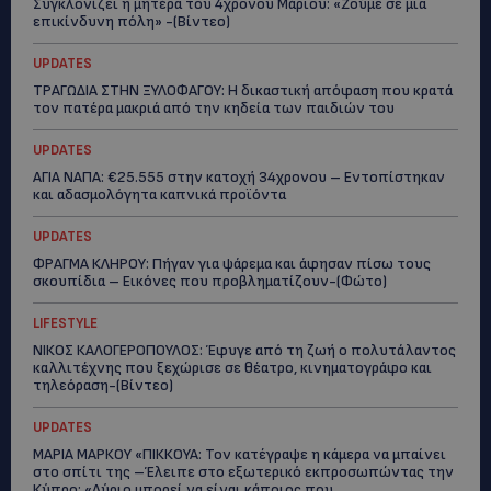
Συγκλονίζει η μητέρα του 4χρονου Μάριου: «Ζούμε σε μια
επικίνδυνη πόλη» -(Βίντεο)
UPDATES
ΤΡΑΓΩΔΙΑ ΣΤΗΝ ΞΥΛΟΦΑΓΟΥ: Η δικαστική απόφαση που κρατά
τον πατέρα μακριά από την κηδεία των παιδιών του
UPDATES
ΑΓΙΑ ΝΑΠΑ: €25.555 στην κατοχή 34χρονου – Εντοπίστηκαν
και αδασμολόγητα καπνικά προϊόντα
UPDATES
ΦΡΑΓΜΑ ΚΛΗΡΟΥ: Πήγαν για ψάρεμα και άφησαν πίσω τους
σκουπίδια – Εικόνες που προβληματίζουν-(Φώτο)
LIFESTYLE
ΝΙΚΟΣ ΚΑΛΟΓΕΡΟΠΟΥΛΟΣ: Έφυγε από τη ζωή ο πολυτάλαντος
καλλιτέχνης που ξεχώρισε σε θέατρο, κινηματογράφο και
τηλεόραση-(Bίντεο)
UPDATES
ΜΑΡΙΑ ΜΑΡΚΟΥ «ΠΙΚΚΟΥΑ: Τον κατέγραψε η κάμερα να μπαίνει
στο σπίτι της –Έλειπε στο εξωτερικό εκπροσωπώντας την
Κύπρο: «Αύριο μπορεί να είναι κάποιος που...