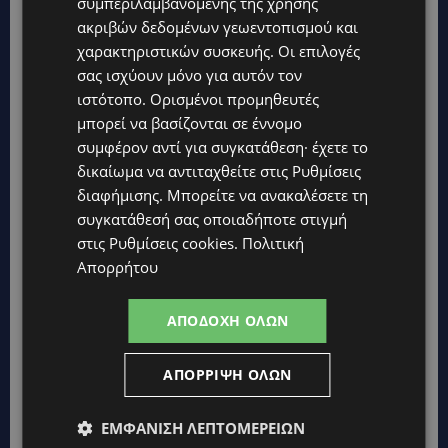
συμπεριλαμβανομένης της χρήσης
ακριβών δεδομένων γεωεντοπισμού και
χαρακτηριστικών συσκευής. Οι επιλογές
σας ισχύουν μόνο για αυτόν τον
ιστότοπο. Ορισμένοι προμηθευτές
μπορεί να βασίζονται σε έννομο
συμφέρον αντί για συγκατάθεση· έχετε το
δικαίωμα να αντιταχθείτε στις
Ρυθμίσεις
διαφήμισης
. Μπορείτε να ανακαλέσετε τη
συγκατάθεσή σας οποιαδήποτε στιγμή
στις
Ρυθμίσεις cookies
.
Πολιτική
Απορρήτου
ΑΠΟΔΟΧΉ ΌΛΩΝ
Topics
UPDATES
ΑΠΌΡΡΙΨΗ ΌΛΩΝ
ΚΙΤΡΙΝΗ ΠΡΟΕΙΔΟΠΟΙΗΣΗ: Έτοιμοι για παραλία – Στους 40°C
και σήμερα η Κύπρος-Πότε θα τεθεί σε ισχύ
ΕΜΦΆΝΙΣΗ ΛΕΠΤΟΜΕΡΕΙΏΝ