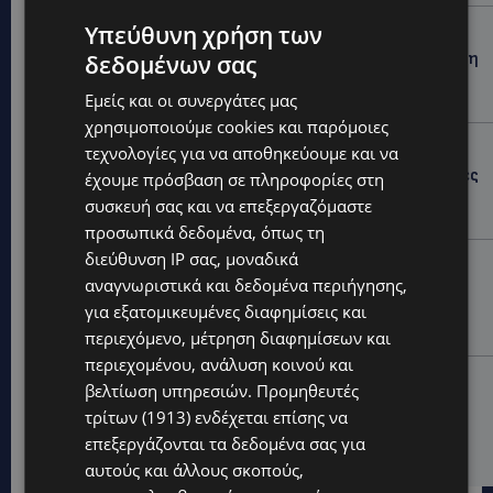
UPDATES
Υπεύθυνη χρήση των
ΦΕΙΔΙΑΣ ΠΑΝΑΓΙΩΤΟΥ: Η εμφάνισή του στην εκδήλωση
δεδομένων σας
για Ισαάκ και Σολωμού προκάλεσε αντιδράσεις –
«Ασέβεια προς τους νεκρούς»-(Φώτο)
Εμείς και οι συνεργάτες μας
χρησιμοποιούμε cookies και παρόμοιες
UPDATES
τεχνολογίες για να αποθηκεύουμε και να
ΔΗΜΟΣ ΛΑΤΣΙΩΝ – ΓΕΡΙΟΥ: Πάνω από 8.000 υπογραφές
έχουμε πρόσβαση σε πληροφορίες στη
κατά των Δομών Ανηλίκων – Ζητούν γραπτή
συσκευή σας και να επεξεργαζόμαστε
δέσμευση από το Κράτος
προσωπικά δεδομένα, όπως τη
διεύθυνση IP σας, μοναδικά
UPDATES
αναγνωριστικά και δεδομένα περιήγησης,
ΑΓΙΟΣ ΙΩΑΝΝΗΣ ΠΙΤΣΙΛΙΑΣ: Ξανανοίγει η πισίνα του
για εξατομικευμένες διαφημίσεις και
χωριού – Μια ανάσα δροσιάς για κατοίκους και
επισκέπτες
περιεχόμενο, μέτρηση διαφημίσεων και
περιεχομένου, ανάλυση κοινού και
LIFESTYLE
βελτίωση υπηρεσιών.
Προμηθευτές
ΕΛΕΝΑ ΠΑΠΑΔΟΠΟΥΛΟΥ: Από τη σκηνή στην
τρίτων (1913)
ενδέχεται επίσης να
Αντιπροεδρία του ΘΟΚ – «Μεγάλη τιμή και μεγάλη
επεξεργάζονται τα δεδομένα σας για
ευθύνη»
αυτούς και άλλους σκοπούς,