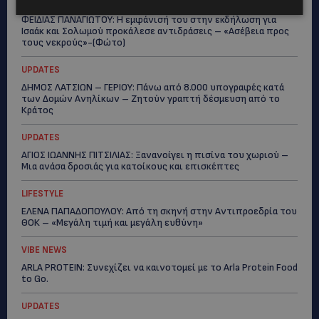
UPDATES
ΦΕΙΔΙΑΣ ΠΑΝΑΓΙΩΤΟΥ: Η εμφάνισή του στην εκδήλωση για
Ισαάκ και Σολωμού προκάλεσε αντιδράσεις – «Ασέβεια προς
τους νεκρούς»-(Φώτο)
UPDATES
ΔΗΜΟΣ ΛΑΤΣΙΩΝ – ΓΕΡΙΟΥ: Πάνω από 8.000 υπογραφές κατά
των Δομών Ανηλίκων – Ζητούν γραπτή δέσμευση από το
Κράτος
UPDATES
ΑΓΙΟΣ ΙΩΑΝΝΗΣ ΠΙΤΣΙΛΙΑΣ: Ξανανοίγει η πισίνα του χωριού –
Μια ανάσα δροσιάς για κατοίκους και επισκέπτες
LIFESTYLE
ΕΛΕΝΑ ΠΑΠΑΔΟΠΟΥΛΟΥ: Από τη σκηνή στην Αντιπροεδρία του
ΘΟΚ – «Μεγάλη τιμή και μεγάλη ευθύνη»
VIBE NEWS
ARLA PROTEIN: Συνεχίζει να καινοτομεί με το Arla Protein Food
to Go.
UPDATES