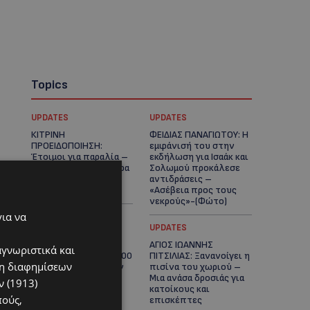
Topics
UPDATES
UPDATES
ΚΙΤΡΙΝΗ
ΦΕΙΔΙΑΣ ΠΑΝΑΓΙΩΤΟΥ: Η
ΠΡΟΕΙΔΟΠΟΙΗΣΗ:
εμφάνισή του στην
Έτοιμοι για παραλία –
εκδήλωση για Ισαάκ και
Στους 40°C και σήμερα
Σολωμού προκάλεσε
η Κύπρος-Πότε θα
αντιδράσεις –
τεθεί σε ισχύ
«Ασέβεια προς τους
νεκρούς»-(Φώτο)
για να
UPDATES
UPDATES
ΔΗΜΟΣ ΛΑΤΣΙΩΝ –
ΑΓΙΟΣ ΙΩΑΝΝΗΣ
αγνωριστικά και
ΓΕΡΙΟΥ: Πάνω από 8.000
ΠΙΤΣΙΛΙΑΣ: Ξανανοίγει η
ση διαφημίσεων
υπογραφές κατά των
πισίνα του χωριού –
Δομών Ανηλίκων –
Μια ανάσα δροσιάς για
 (1913)
Ζητούν γραπτή
κατοίκους και
πούς,
δέσμευση από το
επισκέπτες