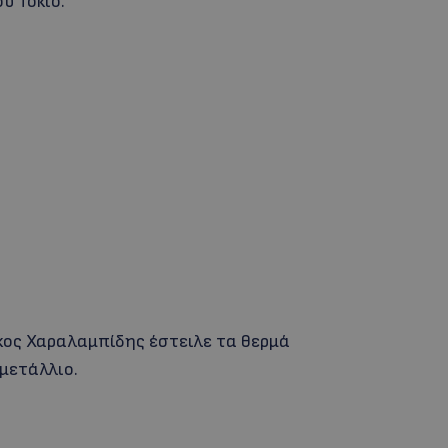
υ Τόκιο.
κος Χαραλαμπίδης έστειλε τα θερμά
μετάλλιο.