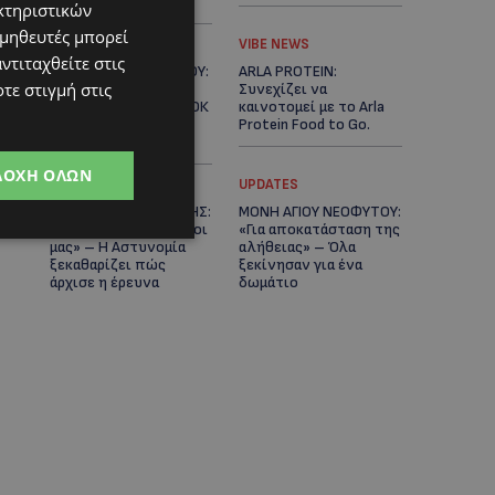
Κράτος
κτηριστικών
ομηθευτές μπορεί
LIFESTYLE
VIBE NEWS
ντιταχθείτε στις
ΕΛΕΝΑ ΠΑΠΑΔΟΠΟΥΛΟΥ:
ARLA PROTEIN:
τε στιγμή στις
Από τη σκηνή στην
Συνεχίζει να
Αντιπροεδρία του ΘΟΚ
καινοτομεί με το Arla
– «Μεγάλη τιμή και
Protein Food to Go.
μεγάλη ευθύνη»
ΔΟΧΉ ΌΛΩΝ
UPDATES
UPDATES
ΜΑΚΑΡΙΟΣ ΔΡΟΥΣΙΩΤΗΣ:
ΜΟΝΗ ΑΓΙΟΥ ΝΕΟΦΥΤΟΥ:
«Δεν ξεκινήσαμε μόνοι
«Για αποκατάσταση της
μας» – Η Αστυνομία
αλήθειας» – Όλα
ξεκαθαρίζει πώς
ξεκίνησαν για ένα
άρχισε η έρευνα
δωμάτιο