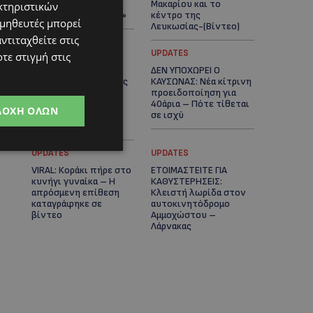
πλοίο δεν θα
Μακαρίου και το
κτηριστικών
ξανασηκώσει άγκυρα»
κέντρο της
ομηθευτές μπορεί
Λευκωσίας-(Βίντεο)
ντιταχθείτε στις
UPDATES
UPDATES
τε στιγμή στις
ΤΡΟΧΑΙΟ ΣΤΗΝ
ΔΕΝ ΥΠΟΧΩΡΕΙ Ο
ΛΕΥΚΩΣΙΑ: Χειροπέδες
ΚΑΥΣΩΝΑΣ: Νέα κίτρινη
και στη σύζυγο του
προειδοποίηση για
27χρονου – Φέρεται
40άρια – Πότε τίθεται
ΔΟΧΉ ΌΛΩΝ
να παραπλάνησε την
σε ισχύ
Αστυνομία
UPDATES
UPDATES
VIRAL: Κοράκι πήρε στο
ΕΤΟΙΜΑΣΤΕΙΤΕ ΓΙΑ
κυνήγι γυναίκα – Η
ΚΑΘΥΣΤΕΡΗΣΕΙΣ:
απρόσμενη επίθεση
Κλειστή λωρίδα στον
καταγράφηκε σε
αυτοκινητόδρομο
βίντεο
Αμμοχώστου –
Λάρνακας