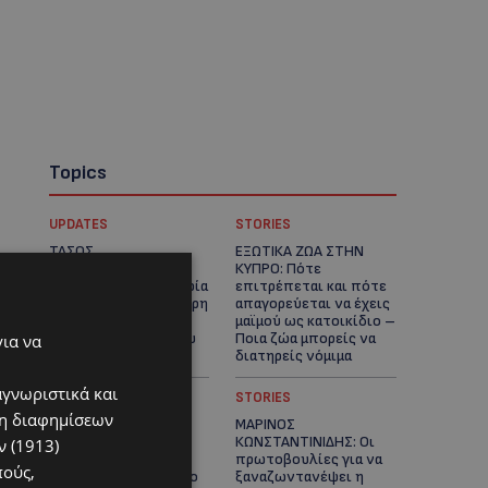
Topics
UPDATES
STORIES
ΤΑΣΟΣ
ΕΞΩΤΙΚΑ ΖΩΑ ΣΤΗΝ
ΧΑΤΖΗΓΙΟΒΑΝΗΣ: Η
ΚΥΠΡΟ: Πότε
συγκλονιστική ιστορία
επιτρέπεται και πότε
του 12χρονου Δημήτρη
απαγορεύεται να έχεις
και η δωρεά των
μαϊμού ως κατοικίδιο –
12.500 ευρώ που του
Ποια ζώα μπορείς να
για να
έδωσε ελπίδα
διατηρείς νόμιμα
αγνωριστικά και
UPDATES
STORIES
ση διαφημίσεων
ΧΩΡΙΣ ΣΩΣΣΙΒΙΟ Η
ΜΑΡΙΝΟΣ
ΘΑΛΑΣΣΙΑ ΣΥΝΔΕΣΗ
ΚΩΝΣΤΑΝΤΙΝΙΔΗΣ: Οι
 (1913)
ΚΥΠΡΟΥ-ΕΛΛΑΔΑΣ:
πρωτοβουλίες για να
πούς,
«Χωρίς επιδότηση το
ξαναζωντανέψει η