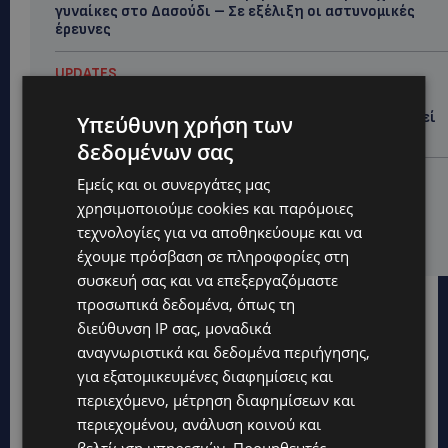
γυναίκες στο Δασούδι – Σε εξέλιξη οι αστυνομικές
έρευνες
UPDATES
ΛΕΥΚΩΣΙΑ: Γιατί ένας 16χρονος φέρεται να έβαλε
φωτιά σε ιστορική μπυραρία – Η Αστυνομία αναζητεί
Υπεύθυνη χρήση των
το κίνητρο
δεδομένων σας
UPDATES
Εμείς και οι συνεργάτες μας
ΛΑΤΣΙΑ-ΓΕΡΙ: Στο επίκεντρο η δημιουργία δομών για
χρησιμοποιούμε cookies και παρόμοιες
ασυνόδευτους ανήλικους – Αντιδρά ο Δήμος,
τεχνολογίες για να αποθηκεύουμε και να
στηρίζει υπό προϋποθέσεις το Κίνημα Οικολόγων
έχουμε πρόσβαση σε πληροφορίες στη
συσκευή σας και να επεξεργαζόμαστε
προσωπικά δεδομένα, όπως τη
διεύθυνση IP σας, μοναδικά
αναγνωριστικά και δεδομένα περιήγησης,
για εξατομικευμένες διαφημίσεις και
περιεχόμενο, μέτρηση διαφημίσεων και
περιεχομένου, ανάλυση κοινού και
βελτίωση υπηρεσιών.
Προμηθευτές