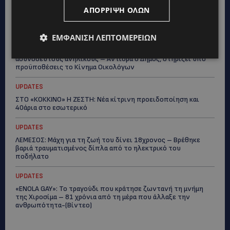
ΑΠΌΡΡΙΨΗ ΌΛΩΝ
ΛΕΥΚΩΣΙΑ: Γιατί ένας 16χρονος φέρεται να έβαλε φωτιά σε
ιστορική μπυραρία – Η Αστυνομία αναζητεί το κίνητρο
ΕΜΦΆΝΙΣΗ ΛΕΠΤΟΜΕΡΕΙΏΝ
UPDATES
ΛΑΤΣΙΑ-ΓΕΡΙ: Στο επίκεντρο η δημιουργία δομών για
ασυνόδευτους ανήλικους – Αντιδρά ο Δήμος, στηρίζει υπό
προϋποθέσεις το Κίνημα Οικολόγων
UPDATES
ΣΤΟ «ΚΟΚΚΙΝΟ» Η ΖΕΣΤΗ: Νέα κίτρινη προειδοποίηση και
40άρια στο εσωτερικό
UPDATES
ΛΕΜΕΣΟΣ: Μάχη για τη ζωή του δίνει 18χρονος – Βρέθηκε
βαριά τραυματισμένος δίπλα από το ηλεκτρικό του
ποδήλατο
UPDATES
«ENOLA GAY»: Το τραγούδι που κράτησε ζωντανή τη μνήμη
της Χιροσίμα – 81 χρόνια από τη μέρα που άλλαξε την
ανθρωπότητα-(Bίντεο)