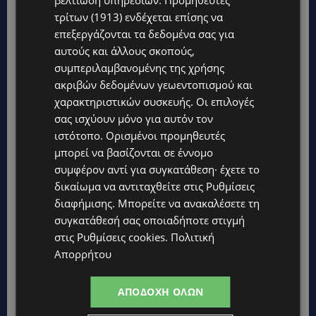
τρίτων (1913)
ενδέχεται επίσης να
επεξεργάζονται τα δεδομένα σας για
αυτούς και άλλους σκοπούς,
συμπεριλαμβανομένης της χρήσης
ακριβών δεδομένων γεωεντοπισμού και
χαρακτηριστικών συσκευής. Οι επιλογές
Topics
σας ισχύουν μόνο για αυτόν τον
ιστότοπο. Ορισμένοι προμηθευτές
STORIES
μπορεί να βασίζονται σε έννομο
ΓΕΝΕΘΛΙΟΣ ΗΜΕΡΑ: Η ηλικία είναι μόνο ένας αριθμός – Οι
συμφέρον αντί για συγκατάθεση· έχετε το
άνθρωποι και οι στιγμές είναι η πραγματική μας ιστορία
δικαίωμα να αντιταχθείτε στις
Ρυθμίσεις
STORIES
διαφήμισης
. Μπορείτε να ανακαλέσετε τη
ΕΛΕΝΑ ΑΝΤΩΝΙΑΔΟΥ: Αγώνας ζωής για τη 37χρονη μητέρα
συγκατάθεσή σας οποιαδήποτε στιγμή
τριών παιδιών – Έρανος για τη θεραπεία της στην Αγγλία
στις
Ρυθμίσεις cookies
.
Πολιτική
Απορρήτου
UPDATES
ΚΑΤΑΓΓΕΛΙΑ: Για άνδρα που φέρεται να παρενοχλούσε
γυναίκες στο Δασούδι – Σε εξέλιξη οι αστυνομικές έρευνες
ΑΠΟΔΟΧΉ ΌΛΩΝ
UPDATES