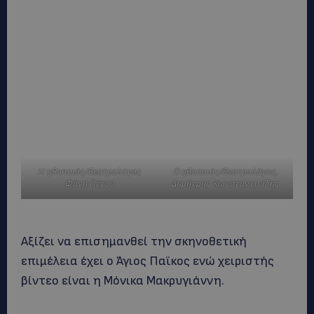
Η ηθοποιός/θεατρολόγος
Ο ηθοποιός/θεατρολόγος,
Φάνη Πέτσα
Δημήτρης Κωνσταντινίδης
Αξίζει να επισημανθεί την σκηνοθετική
επιμέλεια έχει ο Άγιος Παϊκος ενώ χειριστής
βίντεο είναι η Μόνικα Μακρυγιάννη.