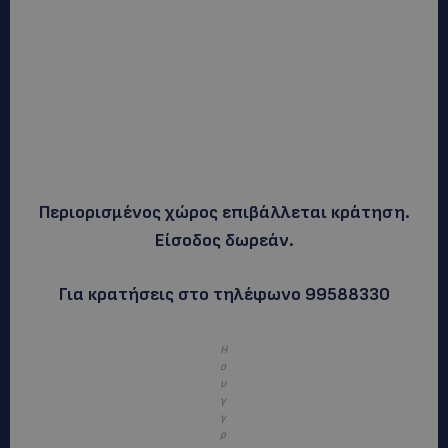
Περιορισμένος χώρος επιβάλλεται κράτηση.
Είσοδος δωρεάν.
Για κρατήσεις στο τηλέφωνο 99588330
Η
σ
υ
γ
γ
ρ