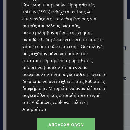
βελτίωση υπηρεσιών.
Προμηθευτές
τρίτων (1913)
ενδέχεται επίσης να
επεξεργάζονται τα δεδομένα σας για
αυτούς και άλλους σκοπούς,
Hot this week
συμπεριλαμβανομένης της χρήσης
ακριβών δεδομένων γεωεντοπισμού και
UPDATES
χαρακτηριστικών συσκευής. Οι επιλογές
ΦΕΙΔΙΑΣ ΠΑΝΑΓΙΩΤΟΥ: Η εμφάνισή του στην εκδήλωση
για Ισαάκ και Σολωμού προκάλεσε αντιδράσεις –
σας ισχύουν μόνο για αυτόν τον
«Ασέβεια προς τους νεκρούς»-(Φώτο)
ιστότοπο. Ορισμένοι προμηθευτές
μπορεί να βασίζονται σε έννομο
UPDATES
συμφέρον αντί για συγκατάθεση· έχετε το
ΔΗΜΟΣ ΛΑΤΣΙΩΝ – ΓΕΡΙΟΥ: Πάνω από 8.000 υπογραφές
δικαίωμα να αντιταχθείτε στις
Ρυθμίσεις
κατά των Δομών Ανηλίκων – Ζητούν γραπτή
διαφήμισης
. Μπορείτε να ανακαλέσετε τη
δέσμευση από το Κράτος
συγκατάθεσή σας οποιαδήποτε στιγμή
UPDATES
στις
Ρυθμίσεις cookies
.
Πολιτική
ΑΓΙΟΣ ΙΩΑΝΝΗΣ ΠΙΤΣΙΛΙΑΣ: Ξανανοίγει η πισίνα του
Απορρήτου
χωριού – Μια ανάσα δροσιάς για κατοίκους και
επισκέπτες
ΑΠΟΔΟΧΉ ΌΛΩΝ