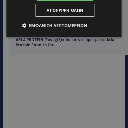
LIFESTYLE
ΕΛΕΝΑ ΠΑΠΑΔΟΠΟΥΛΟΥ: Από τη σκηνή στην
ΑΠΌΡΡΙΨΗ ΌΛΩΝ
Αντιπροεδρία του ΘΟΚ – «Μεγάλη τιμή και μεγάλη
ευθύνη»
ΕΜΦΆΝΙΣΗ ΛΕΠΤΟΜΕΡΕΙΏΝ
VIBE NEWS
ARLA PROTEIN: Συνεχίζει να καινοτομεί με το Arla
Protein Food to Go.