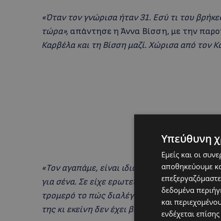
«Όταν τον γνώρισα ήταν 31. Εσύ τι του βρήκες;
τώρα»,
απάντησε η Άννα Βίσση, με την παρο
Καρβέλα και τη Βίσση μαζί. Χώρισα από τον Κα
Υπεύθυνη χ
Εμείς και οι συν
αποθηκεύουμε κα
«Τον αγαπάμε, είναι ιδιαίτερο κομμάτι. Έχου
επεξεργαζόμαστε
για σένα. Σε είχε ερωτευτεί και μου τα έλεγε.
δεδομένα περιήγη
τρομερό το πώς διαλέγει πώς θα ντυθεί”. Μο
και περιεχομένο
της κι εκείνη δεν έχει βαφτεί καν».
ενδέχεται επίσης