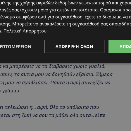
ένης της χρήσης ακριβών δεδομένων γεωεντοπισμού και χαρα
άμου της με τον
Καρβέλα
:
«Όταν παντρευτήκαμε
λογές σας ισχύουν μόνο για αυτόν τον ιστότοπο. Ορισμένοι πρ
 έννομο συμφέρον αντί για συγκατάθεση· έχετε το δικαίωμα να α
να μια καριέρα. Από το 84′ και μετά ξεκίνησαν
μισης
. Μπορείτε να ανακαλέσετε τη συγκατάθεσή σας οποιαδήπο
αν μαζί σε όλα, στη ζωή στο τραγούδι στην
s
.
Πολιτική Απορρήτου
κόμενος που είχα στη ζωή μου».
ς τραγουδίστρια έλαβε ένα γράμμα από τον
ΛΕΠΤΟΜΕΡΕΙΏΝ
ΑΠΌΡΡΙΨΗ ΌΛΩΝ
ΑΠΟ
νη συγκίνησή της…
 να μπορέσεις να τα διαβάσεις χωρίς γυαλιά.
σουν, τα αυτιά μου να δονηθούν εξαίσια. Σήμερα
τη μου να αγαλλιάσει. Πάντα η αφή συνεχίζει να
 γράμμα.
ει τελειώσει η… αφή. Όλο το υπόλοιπο που
εται στη ζωή να σου τα μάθει όλα αυτά»,
είπε