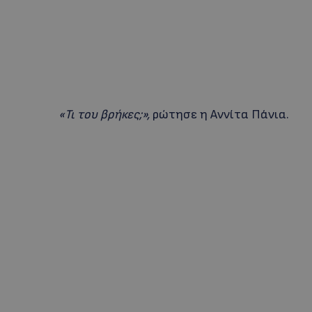
«Τι του βρήκες;»,
ρώτησε η Αννίτα Πάνια.