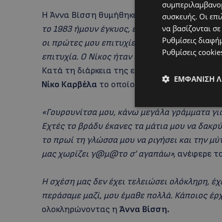
συμπεριλαμβανομ
Η Άννα Βίσση θυμήθηκε για την εποχή του γ
συσκευής. Οι επι
να βασίζονται σε
το 1983 ήμουν έγκυος, ενώ παράλληλα ξεδίπλω
Ρυθμίσεις διαφή
οι πρώτες μου επιτυχίες από τον Νίκο. Ήμαστ
Ρυθμίσεις cookie
επιτυχία. Ο Νίκος ήταν ο πιο διαφορετικός γ
Κατά τη διάρκεια της εκπομπής η δημοφιλή
ΕΜΦΆΝΙΣΗ 
Νίκο Καρβέλα
το οποίο προκάλεσε την έντο
«Γουρουνίτσα μου, κάνω μεγάλα γράμματα για
Εχτές το βράδυ έκανες τα μάτια μου να δακρύ
το πρωί τη γλώσσα μου να ριγήσει και την μύ
μας χωρίζει γ@μ@το σ’ αγαπάω»,
ανέφερε το
Η σχέση μας δεν έχει τελειώσει ολόκληρη, έχ
περάσαμε μαζί, μου έμαθε πολλά. Κάποιος έρχ
ολοκληρώνοντας η
Άννα Βίσση.