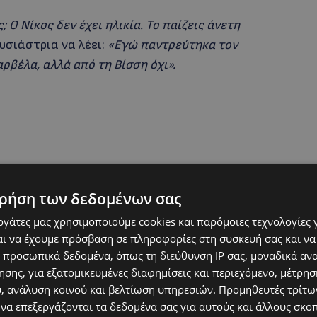
 Ο Νίκος δεν έχει ηλικία. Το παίζεις άνετη
υσιάστρια να λέει:
«Εγώ παντρεύτηκα τον
ρβέλα, αλλά από τη Βίσση όχι».
ρήση των δεδομένων σας
εργάτες μας χρησιμοποιούμε cookies και παρόμοιες τεχνολογίες 
ι να έχουμε πρόσβαση σε πληροφορίες στη συσκευή σας και να
με γελάσει πάρα πολύ. Μια ιστορία που μου είπε
 προσωπικά δεδομένα, όπως τη διεύθυνση IP σας, μοναδικά αν
 Ήρθε σε μια εκπομπή σου και μου λέει “είναι
σης, για εξατομικευμένες διαφημίσεις και περιεχόμενο, μέτρη
υ λέει εγώ παρατηρώ που τρέχει ο κόσμος γύρω
υ, ανάλυση κοινού και βελτίωση υπηρεσιών.
Προμηθευτές τρίτων
 να επεξεργάζονται τα δεδομένα σας για αυτούς και άλλους σκο