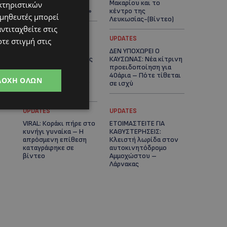
πλοίο δεν θα
Μακαρίου και το
κτηριστικών
ξανασηκώσει άγκυρα»
κέντρο της
ομηθευτές μπορεί
Λευκωσίας-(Βίντεο)
ντιταχθείτε στις
UPDATES
UPDATES
τε στιγμή στις
ΤΡΟΧΑΙΟ ΣΤΗΝ
ΔΕΝ ΥΠΟΧΩΡΕΙ Ο
ΛΕΥΚΩΣΙΑ: Χειροπέδες
ΚΑΥΣΩΝΑΣ: Νέα κίτρινη
και στη σύζυγο του
προειδοποίηση για
27χρονου – Φέρεται
40άρια – Πότε τίθεται
ΔΟΧΉ ΌΛΩΝ
να παραπλάνησε την
σε ισχύ
Αστυνομία
UPDATES
UPDATES
VIRAL: Κοράκι πήρε στο
ΕΤΟΙΜΑΣΤΕΙΤΕ ΓΙΑ
κυνήγι γυναίκα – Η
ΚΑΘΥΣΤΕΡΗΣΕΙΣ:
απρόσμενη επίθεση
Κλειστή λωρίδα στον
καταγράφηκε σε
αυτοκινητόδρομο
βίντεο
Αμμοχώστου –
Λάρνακας