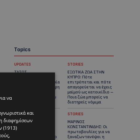
Topics
UPDATES
STORIES
ΤΑΣΟΣ
ΕΞΩΤΙΚΑ ΖΩΑ ΣΤΗΝ
ΧΑΤΖΗΓΙΟΒΑΝΗΣ: Η
ΚΥΠΡΟ: Πότε
συγκλονιστική ιστορία
επιτρέπεται και πότε
του 12χρονου Δημήτρη
απαγορεύεται να έχεις
και η δωρεά των
μαϊμού ως κατοικίδιο –
12.500 ευρώ που του
Ποια ζώα μπορείς να
για να
έδωσε ελπίδα
διατηρείς νόμιμα
αγνωριστικά και
UPDATES
STORIES
ση διαφημίσεων
ΧΩΡΙΣ ΣΩΣΣΙΒΙΟ Η
ΜΑΡΙΝΟΣ
ΘΑΛΑΣΣΙΑ ΣΥΝΔΕΣΗ
ΚΩΝΣΤΑΝΤΙΝΙΔΗΣ: Οι
 (1913)
ΚΥΠΡΟΥ-ΕΛΛΑΔΑΣ:
πρωτοβουλίες για να
πούς,
«Χωρίς επιδότηση το
ξαναζωντανέψει η