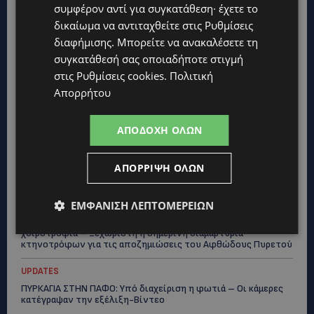
UPDATES
συμφέρον αντί για συγκατάθεση· έχετε το
ΑΓΚΑΛΙΑ ΕΛΠΙΔΑΣ: «Οι εξαγγελίες δεν αρκούν» –
δικαίωμα να αντιταχθείτε στις
Ρυθμίσεις
Συγκρατημένη αισιοδοξία για το νέο σχέδιο στήριξης των
διαφήμισης
. Μπορείτε να ανακαλέσετε τη
ατόμων με αναπηρία
συγκατάθεσή σας οποιαδήποτε στιγμή
STORIES
στις
Ρυθμίσεις cookies
.
Πολιτική
ΟΡΦΕΑΣ ΣΟΛΩΜΟΥ: Ο 10χρονος Κύπριος που πρωταγωνιστεί
Απορρήτου
στην εκστρατεία εξοικονόμησης νερού – Απλά βήματα που
κάνουν τη διαφορά -(Βίντεο)
ΑΠΟΔΟΧΉ ΌΛΩΝ
UPDATES
ΗΛΕΚΤΡΙΚΗ ΔΙΑΣΥΝΔΕΣΗ ΕΛΛΑΔΑΣ–ΚΥΠΡΟΥ: Η συμφωνία που
ανοίγει τον δρόμο για φθηνότερο ρεύμα και ενεργειακή
ΑΠΌΡΡΙΨΗ ΌΛΩΝ
ασφάλεια
ΕΜΦΆΝΙΣΗ ΛΕΠΤΟΜΕΡΕΙΏΝ
UPDATES
ΣΤΕΛΛΑ ΜΙΧΑΗΛΙΔΟΥ: Εγκρίθηκε σχέδιο €1,65 εκατ. για τη
χοιροτροφία – Ξεχωριστή η σημερινή διαμαρτυρία
κτηνοτρόφων για τις αποζημιώσεις του Αφθώδους Πυρετού
UPDATES
ΠΥΡΚΑΓΙΑ ΣΤΗΝ ΠΑΦΟ: Υπό διαχείριση η φωτιά – Οι κάμερες
κατέγραψαν την εξέλιξη-Βίντεο