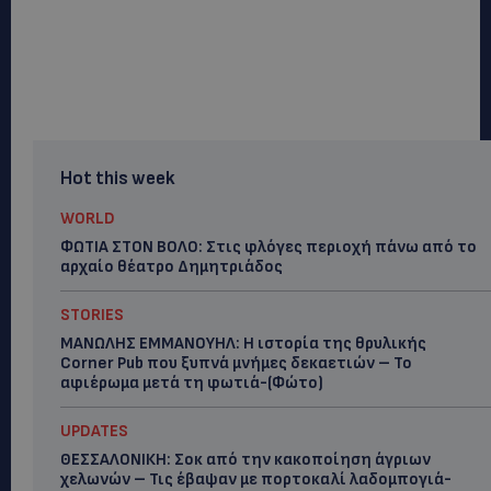
Hot this week
WORLD
ΦΩΤΙΑ ΣΤΟΝ ΒΟΛΟ: Στις φλόγες περιοχή πάνω από το
αρχαίο θέατρο Δημητριάδος
STORIES
ΜΑΝΩΛΗΣ ΕΜΜΑΝΟΥΗΛ: Η ιστορία της θρυλικής
Corner Pub που ξυπνά μνήμες δεκαετιών – Το
αφιέρωμα μετά τη φωτιά-(Φώτο)
UPDATES
ΘΕΣΣΑΛΟΝΙΚΗ: Σοκ από την κακοποίηση άγριων
χελωνών – Τις έβαψαν με πορτοκαλί λαδομπογιά-