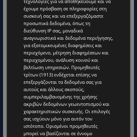
τεχνολογίες για να αποθηκεύουμε και να
έχουμε πρόσβαση σε πληροφορίες στη
συσκευή σας και να επεξεργαζόμαστε
προσωπικά δεδομένα, όπως τη
διεύθυνση IP σας, μοναδικά
αναγνωριστικά και δεδομένα περιήγησης,
για εξατομικευμένες διαφημίσεις και
Topics
περιεχόμενο, μέτρηση διαφημίσεων και
περιεχομένου, ανάλυση κοινού και
WORLD
βελτίωση υπηρεσιών.
Προμηθευτές
ΦΩΤΙΑ ΣΤΟΝ ΒΟΛΟ: Στις φλόγες περιοχή πάνω από το αρχαίο
θέατρο Δημητριάδος
τρίτων (1913)
ενδέχεται επίσης να
επεξεργάζονται τα δεδομένα σας για
STORIES
αυτούς και άλλους σκοπούς,
ΜΑΝΩΛΗΣ ΕΜΜΑΝΟΥΗΛ: Η ιστορία της θρυλικής Corner Pub
συμπεριλαμβανομένης της χρήσης
που ξυπνά μνήμες δεκαετιών – Το αφιέρωμα μετά τη φωτιά-
(Φώτο)
ακριβών δεδομένων γεωεντοπισμού και
χαρακτηριστικών συσκευής. Οι επιλογές
UPDATES
σας ισχύουν μόνο για αυτόν τον
ΘΕΣΣΑΛΟΝΙΚΗ: Σοκ από την κακοποίηση άγριων χελωνών –
ιστότοπο. Ορισμένοι προμηθευτές
Τις έβαψαν με πορτοκαλί λαδομπογιά-(Φώτο)
μπορεί να βασίζονται σε έννομο