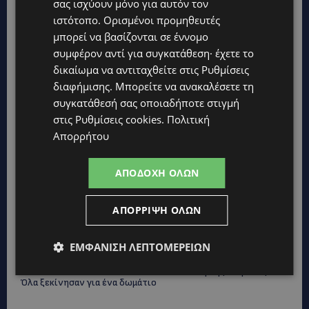
σας ισχύουν μόνο για αυτόν τον
Κράτος
ιστότοπο. Ορισμένοι προμηθευτές
μπορεί να βασίζονται σε έννομο
UPDATES
συμφέρον αντί για συγκατάθεση· έχετε το
ΑΓΙΟΣ ΙΩΑΝΝΗΣ ΠΙΤΣΙΛΙΑΣ: Ξανανοίγει η πισίνα του χωριού –
Μια ανάσα δροσιάς για κατοίκους και επισκέπτες
δικαίωμα να αντιταχθείτε στις
Ρυθμίσεις
διαφήμισης
. Μπορείτε να ανακαλέσετε τη
LIFESTYLE
συγκατάθεσή σας οποιαδήποτε στιγμή
ΕΛΕΝΑ ΠΑΠΑΔΟΠΟΥΛΟΥ: Από τη σκηνή στην Αντιπροεδρία του
στις
Ρυθμίσεις cookies
.
Πολιτική
ΘΟΚ – «Μεγάλη τιμή και μεγάλη ευθύνη»
Απορρήτου
VIBE NEWS
ARLA PROTEIN: Συνεχίζει να καινοτομεί με το Arla Protein Food
ΑΠΟΔΟΧΉ ΌΛΩΝ
to Go.
UPDATES
ΑΠΌΡΡΙΨΗ ΌΛΩΝ
ΜΑΚΑΡΙΟΣ ΔΡΟΥΣΙΩΤΗΣ: «Δεν ξεκινήσαμε μόνοι μας» – Η
Αστυνομία ξεκαθαρίζει πώς άρχισε η έρευνα
ΕΜΦΆΝΙΣΗ ΛΕΠΤΟΜΕΡΕΙΏΝ
UPDATES
ΜΟΝΗ ΑΓΙΟΥ ΝΕΟΦΥΤΟΥ: «Για αποκατάσταση της αλήθειας» –
Όλα ξεκίνησαν για ένα δωμάτιο