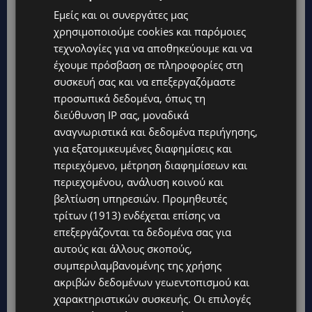
Εμείς και οι συνεργάτες μας
χρησιμοποιούμε cookies και παρόμοιες
τεχνολογίες για να αποθηκεύουμε και να
έχουμε πρόσβαση σε πληροφορίες στη
συσκευή σας και να επεξεργαζόμαστε
προσωπικά δεδομένα, όπως τη
διεύθυνση IP σας, μοναδικά
Topics
αναγνωριστικά και δεδομένα περιήγησης,
για εξατομικευμένες διαφημίσεις και
UPDATES
περιεχόμενο, μέτρηση διαφημίσεων και
ΚΙΤΡΙΝΗ ΠΡΟΕΙΔΟΠΟΙΗΣΗ: Έτοιμοι για παραλία – Στους 40°C
περιεχομένου, ανάλυση κοινού και
και σήμερα η Κύπρος-Πότε θα τεθεί σε ισχύ
βελτίωση υπηρεσιών.
Προμηθευτές
τρίτων (1913)
ενδέχεται επίσης να
UPDATES
επεξεργάζονται τα δεδομένα σας για
ΦΕΙΔΙΑΣ ΠΑΝΑΓΙΩΤΟΥ: Η εμφάνισή του στην εκδήλωση για
Ισαάκ και Σολωμού προκάλεσε αντιδράσεις – «Ασέβεια προς
αυτούς και άλλους σκοπούς,
τους νεκρούς»-(Φώτο)
συμπεριλαμβανομένης της χρήσης
ακριβών δεδομένων γεωεντοπισμού και
UPDATES
χαρακτηριστικών συσκευής. Οι επιλογές
ΔΗΜΟΣ ΛΑΤΣΙΩΝ – ΓΕΡΙΟΥ: Πάνω από 8.000 υπογραφές κατά
των Δομών Ανηλίκων – Ζητούν γραπτή δέσμευση από το