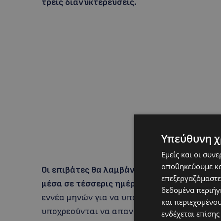
τρεις διανυκτερεύσεις.
Υπεύθυνη χ
Εμείς και οι συν
αποθηκεύουμε κα
Οι επιβάτες θα λαμβάνουν ηλεκτρονικά σαφ
επεξεργαζόμαστε
μέσα σε τέσσερις ημέρες από την ολοκλήρω
δεδομένα περιήγη
εννέα μηνών για να υποβάλουν το αίτημά του
και περιεχομένο
υποχρεούνται να απαντούν εντός 30 ημερών
ενδέχεται επίσης