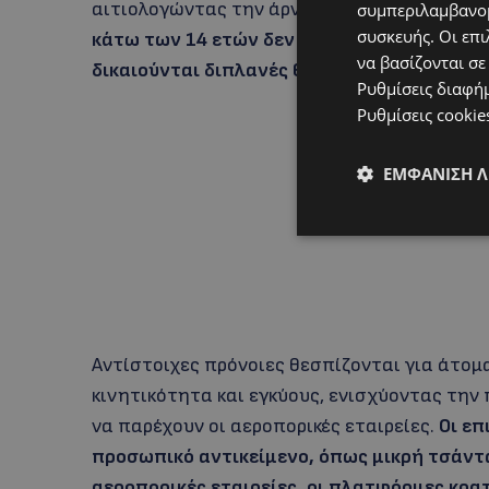
αιτιολογώντας την άρνησή τους.
Η συμφωνί
συμπεριλαμβανομ
συσκευής. Οι επι
κάτω των 14 ετών δεν θα χωρίζονται μέσα 
να βασίζονται σε
δικαιούνται διπλανές θέσεις χωρίς επιπλέ
Ρυθμίσεις διαφή
Ρυθμίσεις cookie
ΕΜΦΆΝΙΣΗ 
Αντίστοιχες πρόνοιες θεσπίζονται για άτομ
κινητικότητα και εγκύους, ενισχύοντας την
να παρέχουν οι αεροπορικές εταιρείες.
Οι ε
προσωπικό αντικείμενο, όπως μικρή τσάντα
αεροπορικές εταιρείες, οι πλατφόρμες κρα