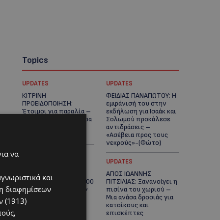
Topics
UPDATES
UPDATES
ΚΙΤΡΙΝΗ
ΦΕΙΔΙΑΣ ΠΑΝΑΓΙΩΤΟΥ: Η
ΠΡΟΕΙΔΟΠΟΙΗΣΗ:
εμφάνισή του στην
Έτοιμοι για παραλία –
εκδήλωση για Ισαάκ και
Στους 40°C και σήμερα
Σολωμού προκάλεσε
η Κύπρος-Πότε θα
αντιδράσεις –
τεθεί σε ισχύ
«Ασέβεια προς τους
νεκρούς»-(Φώτο)
για να
UPDATES
UPDATES
ΔΗΜΟΣ ΛΑΤΣΙΩΝ –
ΑΓΙΟΣ ΙΩΑΝΝΗΣ
αγνωριστικά και
ΓΕΡΙΟΥ: Πάνω από 8.000
ΠΙΤΣΙΛΙΑΣ: Ξανανοίγει η
ση διαφημίσεων
υπογραφές κατά των
πισίνα του χωριού –
Δομών Ανηλίκων –
Μια ανάσα δροσιάς για
 (1913)
Ζητούν γραπτή
κατοίκους και
πούς,
δέσμευση από το
επισκέπτες