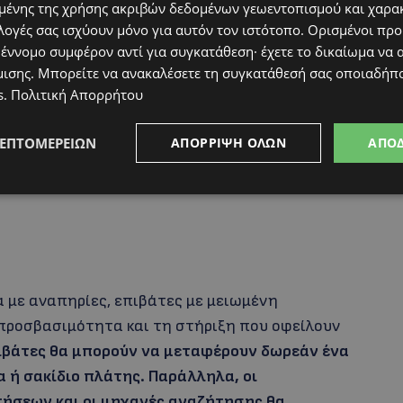
α προβλέπει ότι οι οικογένειες με παιδιά
ένης της χρήσης ακριβών δεδομένων γεωεντοπισμού και χαρα
λογές σας ισχύουν μόνο για αυτόν τον ιστότοπο. Ορισμένοι πρ
στο αεροσκάφος, καθώς οι συνοδοί τους θα
 έννομο συμφέρον αντί για συγκατάθεση· έχετε το δικαίωμα να α
ον χρέωση.
μισης
. Μπορείτε να ανακαλέσετε τη συγκατάθεσή σας οποιαδήπο
s
.
Πολιτική Απορρήτου
ΛΕΠΤΟΜΕΡΕΙΏΝ
ΑΠΌΡΡΙΨΗ ΌΛΩΝ
ΑΠΟ
α με αναπηρίες, επιβάτες με μειωμένη
 προσβασιμότητα και τη στήριξη που οφείλουν
πιβάτες θα μπορούν να μεταφέρουν δωρεάν ένα
 ή σακίδιο πλάτης.
Παράλληλα, οι
τήσεων και οι μηχανές αναζήτησης θα