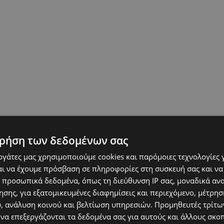
ρήση των δεδομένων σας
εργάτες μας χρησιμοποιούμε cookies και παρόμοιες τεχνολογίες 
ι να έχουμε πρόσβαση σε πληροφορίες στη συσκευή σας και να
είς οδηγίες για τη διεκδίκηση αποζημίωσης
 προσωπικά δεδομένα, όπως τη διεύθυνση IP σας, μοναδικά αν
ση του ταξιδιού τους.
Θα έχουν περιθώριο
σης, για εξατομικευμένες διαφημίσεις και περιεχόμενο, μέτρη
ς, ενώ οι αεροπορικές εταιρείες θα
υ, ανάλυση κοινού και βελτίωση υπηρεσιών.
Προμηθευτές τρίτων
, είτε καταβάλλοντας την αποζημίωση είτε
 να επεξεργάζονται τα δεδομένα σας για αυτούς και άλλους σκο