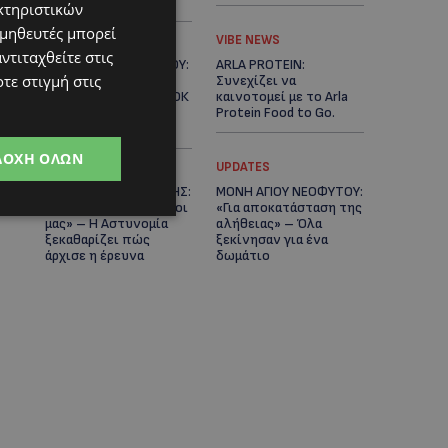
Κράτος
κτηριστικών
ομηθευτές μπορεί
LIFESTYLE
VIBE NEWS
ντιταχθείτε στις
ΕΛΕΝΑ ΠΑΠΑΔΟΠΟΥΛΟΥ:
ARLA PROTEIN:
τε στιγμή στις
Από τη σκηνή στην
Συνεχίζει να
Αντιπροεδρία του ΘΟΚ
καινοτομεί με το Arla
– «Μεγάλη τιμή και
Protein Food to Go.
μεγάλη ευθύνη»
ΔΟΧΉ ΌΛΩΝ
UPDATES
UPDATES
ΜΑΚΑΡΙΟΣ ΔΡΟΥΣΙΩΤΗΣ:
ΜΟΝΗ ΑΓΙΟΥ ΝΕΟΦΥΤΟΥ:
«Δεν ξεκινήσαμε μόνοι
«Για αποκατάσταση της
μας» – Η Αστυνομία
αλήθειας» – Όλα
ξεκαθαρίζει πώς
ξεκίνησαν για ένα
άρχισε η έρευνα
δωμάτιο