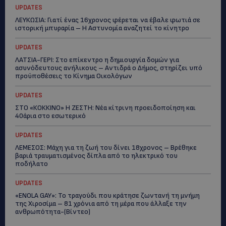
UPDATES
ΛΕΥΚΩΣΙΑ: Γιατί ένας 16χρονος φέρεται να έβαλε φωτιά σε
ιστορική μπυραρία – Η Αστυνομία αναζητεί το κίνητρο
UPDATES
ΛΑΤΣΙΑ-ΓΕΡΙ: Στο επίκεντρο η δημιουργία δομών για
ασυνόδευτους ανήλικους – Αντιδρά ο Δήμος, στηρίζει υπό
προϋποθέσεις το Κίνημα Οικολόγων
UPDATES
ΣΤΟ «ΚΟΚΚΙΝΟ» Η ΖΕΣΤΗ: Νέα κίτρινη προειδοποίηση και
40άρια στο εσωτερικό
UPDATES
ΛΕΜΕΣΟΣ: Μάχη για τη ζωή του δίνει 18χρονος – Βρέθηκε
βαριά τραυματισμένος δίπλα από το ηλεκτρικό του
ποδήλατο
UPDATES
«ENOLA GAY»: Το τραγούδι που κράτησε ζωντανή τη μνήμη
της Χιροσίμα – 81 χρόνια από τη μέρα που άλλαξε την
ανθρωπότητα-(Bίντεο)