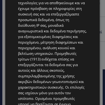
τεχνολογίες για να αποθηκεύουμε και να
ΚΑΤΑΓΓΕΛΙΑ: Για άνδρα που φέρεται να παρενοχλούσε
γυναίκες στο Δασούδι – Σε εξέλιξη οι αστυνομικές
έχουμε πρόσβαση σε πληροφορίες στη
έρευνες
συσκευή σας και να επεξεργαζόμαστε
προσωπικά δεδομένα, όπως τη
UPDATES
διεύθυνση IP σας, μοναδικά
ΛΕΥΚΩΣΙΑ: Γιατί ένας 16χρονος φέρεται να έβαλε
αναγνωριστικά και δεδομένα περιήγησης,
φωτιά σε ιστορική μπυραρία – Η Αστυνομία αναζητεί
για εξατομικευμένες διαφημίσεις και
το κίνητρο
περιεχόμενο, μέτρηση διαφημίσεων και
UPDATES
περιεχομένου, ανάλυση κοινού και
ΛΑΤΣΙΑ-ΓΕΡΙ: Στο επίκεντρο η δημιουργία δομών για
βελτίωση υπηρεσιών.
Προμηθευτές
ασυνόδευτους ανήλικους – Αντιδρά ο Δήμος,
τρίτων (1913)
ενδέχεται επίσης να
στηρίζει υπό προϋποθέσεις το Κίνημα Οικολόγων
επεξεργάζονται τα δεδομένα σας για
αυτούς και άλλους σκοπούς,
συμπεριλαμβανομένης της χρήσης
ακριβών δεδομένων γεωεντοπισμού και
χαρακτηριστικών συσκευής. Οι επιλογές
σας ισχύουν μόνο για αυτόν τον
ιστότοπο. Ορισμένοι προμηθευτές
μπορεί να βασίζονται σε έννομο