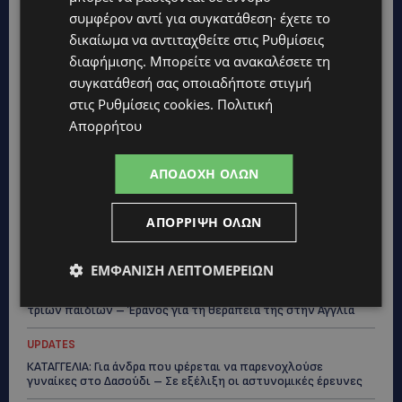
συμφέρον αντί για συγκατάθεση· έχετε το
δικαίωμα να αντιταχθείτε στις
Ρυθμίσεις
διαφήμισης
. Μπορείτε να ανακαλέσετε τη
συγκατάθεσή σας οποιαδήποτε στιγμή
στις
Ρυθμίσεις cookies
.
Πολιτική
Απορρήτου
Topics
ΑΠΟΔΟΧΉ ΌΛΩΝ
STORIES
ΑΠΌΡΡΙΨΗ ΌΛΩΝ
ΓΕΝΕΘΛΙΟΣ ΗΜΕΡΑ: Η ηλικία είναι μόνο ένας αριθμός – Οι
άνθρωποι και οι στιγμές είναι η πραγματική μας ιστορία
ΕΜΦΆΝΙΣΗ ΛΕΠΤΟΜΕΡΕΙΏΝ
STORIES
ΕΛΕΝΑ ΑΝΤΩΝΙΑΔΟΥ: Αγώνας ζωής για τη 37χρονη μητέρα
τριών παιδιών – Έρανος για τη θεραπεία της στην Αγγλία
UPDATES
ΚΑΤΑΓΓΕΛΙΑ: Για άνδρα που φέρεται να παρενοχλούσε
γυναίκες στο Δασούδι – Σε εξέλιξη οι αστυνομικές έρευνες