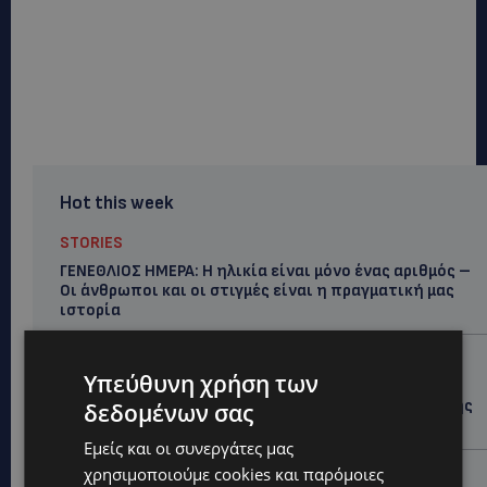
Hot this week
STORIES
ΓΕΝΕΘΛΙΟΣ ΗΜΕΡΑ: Η ηλικία είναι μόνο ένας αριθμός –
Οι άνθρωποι και οι στιγμές είναι η πραγματική μας
ιστορία
STORIES
Υπεύθυνη χρήση των
ΕΛΕΝΑ ΑΝΤΩΝΙΑΔΟΥ: Αγώνας ζωής για τη 37χρονη
μητέρα τριών παιδιών – Έρανος για τη θεραπεία της
δεδομένων σας
στην Αγγλία
Εμείς και οι συνεργάτες μας
χρησιμοποιούμε cookies και παρόμοιες
UPDATES