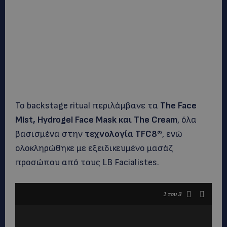
Το backstage ritual περιλάμβανε τα
The
Face
Mist
,
Hydrogel
Face
Mask
και
The
Cream
, όλα
βασισμένα στην
τεχνολογία
TFC
8®
, ενώ
ολοκληρώθηκε με εξειδικευμένο μασάζ
προσώπου από τους LB Facialistes.
1
του 3