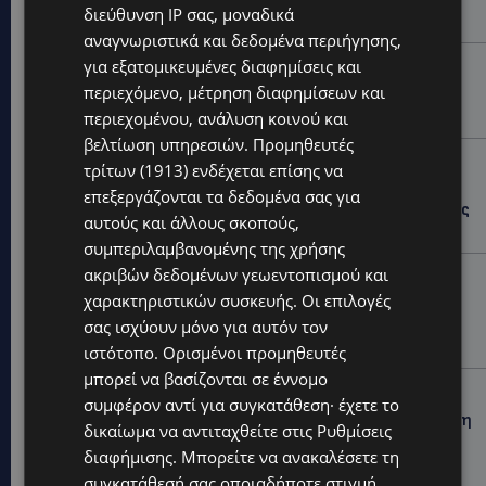
διεύθυνση IP σας, μοναδικά
εικαστική σκηνή
αναγνωριστικά και δεδομένα περιήγησης,
για εξατομικευμένες διαφημίσεις και
UPDATES
περιεχόμενο, μέτρηση διαφημίσεων και
ΦΩΤΟ: Αγνοείται 51χρονος – Έκκληση της
Αστυνομίας για τον εντοπισμό του
περιεχομένου, ανάλυση κοινού και
βελτίωση υπηρεσιών.
Προμηθευτές
UPDATES
τρίτων (1913)
ενδέχεται επίσης να
ΣΤΑΥΡΟΣ ΓΙΑΛΛΟΥΡΙΔΗΣ: «Ευχάριστα νέα» για τους
επεξεργάζονται τα δεδομένα σας για
«κουρεμένους» του 2013 – Τι του ανακοίνωσε ο Νίκος
αυτούς και άλλους σκοπούς,
Χριστοδουλίδης το πρωί της Κυριακής -(Βίντεο)
συμπεριλαμβανομένης της χρήσης
ακριβών δεδομένων γεωεντοπισμού και
UPDATES
χαρακτηριστικών συσκευής. Οι επιλογές
ΚΙΤΡΙΝΗ ΠΡΟΕΙΔΟΠΟΙΗΣΗ: Έτοιμοι για παραλία –
Στους 40°C και σήμερα η Κύπρος-Πότε θα τεθεί σε
σας ισχύουν μόνο για αυτόν τον
ισχύ
ιστότοπο. Ορισμένοι προμηθευτές
μπορεί να βασίζονται σε έννομο
UPDATES
συμφέρον αντί για συγκατάθεση· έχετε το
ΦΕΙΔΙΑΣ ΠΑΝΑΓΙΩΤΟΥ: Η εμφάνισή του στην εκδήλωση
δικαίωμα να αντιταχθείτε στις
Ρυθμίσεις
για Ισαάκ και Σολωμού προκάλεσε αντιδράσεις –
διαφήμισης
. Μπορείτε να ανακαλέσετε τη
«Ασέβεια προς τους νεκρούς»-(Φώτο)
συγκατάθεσή σας οποιαδήποτε στιγμή