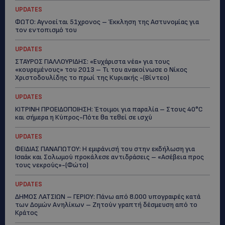
UPDATES
ΦΩΤΟ: Αγνοείται 51χρονος – Έκκληση της Αστυνομίας για
τον εντοπισμό του
UPDATES
ΣΤΑΥΡΟΣ ΓΙΑΛΛΟΥΡΙΔΗΣ: «Ευχάριστα νέα» για τους
«κουρεμένους» του 2013 – Τι του ανακοίνωσε ο Νίκος
Χριστοδουλίδης το πρωί της Κυριακής -(Βίντεο)
UPDATES
ΚΙΤΡΙΝΗ ΠΡΟΕΙΔΟΠΟΙΗΣΗ: Έτοιμοι για παραλία – Στους 40°C
και σήμερα η Κύπρος-Πότε θα τεθεί σε ισχύ
UPDATES
ΦΕΙΔΙΑΣ ΠΑΝΑΓΙΩΤΟΥ: Η εμφάνισή του στην εκδήλωση για
Ισαάκ και Σολωμού προκάλεσε αντιδράσεις – «Ασέβεια προς
τους νεκρούς»-(Φώτο)
UPDATES
ΔΗΜΟΣ ΛΑΤΣΙΩΝ – ΓΕΡΙΟΥ: Πάνω από 8.000 υπογραφές κατά
των Δομών Ανηλίκων – Ζητούν γραπτή δέσμευση από το
Κράτος