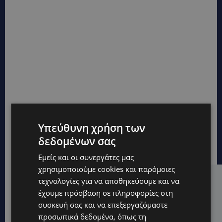
Υπεύθυνη χρήση των
δεδομένων σας
Εμείς και οι συνεργάτες μας
χρησιμοποιούμε cookies και παρόμοιες
τεχνολογίες για να αποθηκεύουμε και να
Hot this week
έχουμε πρόσβαση σε πληροφορίες στη
CALENDAR
συσκευή σας και να επεξεργαζόμαστε
ΑΠΟ ΤΗΝ ΚΥΠΡΟ ΣΤΟ ΛΟΝΔΙΝΟ ΚΑΙ ΤΟ ΕΔΙΜΒΟΥΡΓΟ: Η
προσωπικά δεδομένα, όπως τη
Στέλλα Παπά γράφει τη δική της σελίδα στη διεθνή