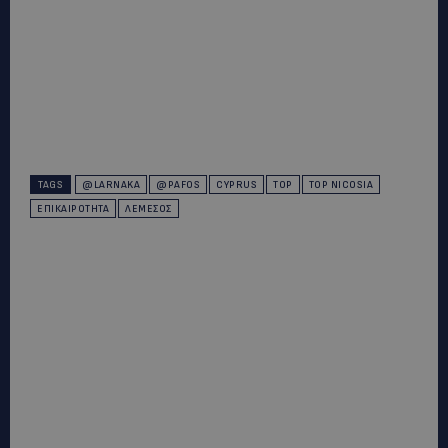
TAGS
@LARNAKA
@PAFOS
CYPRUS
TOP
TOP NICOSIA
ΕΠΙΚΑΙΡΌΤΗΤΑ
ΛΕΜΕΣΌΣ