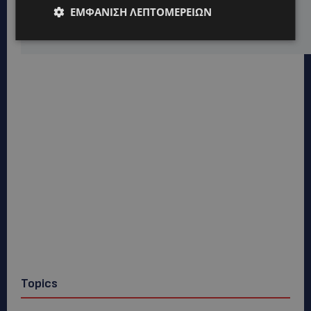
ΕΜΦΆΝΙΣΗ ΛΕΠΤΟΜΕΡΕΙΏΝ
ARLA PROTEIN: Συνεχίζει να καινοτομεί με το Arla
Protein Food to Go.
Topics