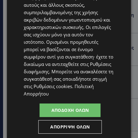
αυτούς και άλλους σκοπούς,
UPDATES
συμπεριλαμβανομένης της χρήσης
ΦΕΙΔΙΑΣ ΠΑΝΑΓΙΩΤΟΥ: Η εμφάνισή του στην εκδήλωση
ακριβών δεδομένων γεωεντοπισμού και
για Ισαάκ και Σολωμού προκάλεσε αντιδράσεις –
«Ασέβεια προς τους νεκρούς»-(Φώτο)
χαρακτηριστικών συσκευής. Οι επιλογές
σας ισχύουν μόνο για αυτόν τον
UPDATES
ιστότοπο. Ορισμένοι προμηθευτές
ΔΗΜΟΣ ΛΑΤΣΙΩΝ – ΓΕΡΙΟΥ: Πάνω από 8.000 υπογραφές
μπορεί να βασίζονται σε έννομο
κατά των Δομών Ανηλίκων – Ζητούν γραπτή
συμφέρον αντί για συγκατάθεση· έχετε το
δέσμευση από το Κράτος
δικαίωμα να αντιταχθείτε στις
Ρυθμίσεις
διαφήμισης
. Μπορείτε να ανακαλέσετε τη
UPDATES
συγκατάθεσή σας οποιαδήποτε στιγμή
ΑΓΙΟΣ ΙΩΑΝΝΗΣ ΠΙΤΣΙΛΙΑΣ: Ξανανοίγει η πισίνα του
χωριού – Μια ανάσα δροσιάς για κατοίκους και
στις
Ρυθμίσεις cookies
.
Πολιτική
επισκέπτες
Απορρήτου
LIFESTYLE
ΑΠΟΔΟΧΉ ΌΛΩΝ
ΕΛΕΝΑ ΠΑΠΑΔΟΠΟΥΛΟΥ: Από τη σκηνή στην
Αντιπροεδρία του ΘΟΚ – «Μεγάλη τιμή και μεγάλη
ευθύνη»
ΑΠΌΡΡΙΨΗ ΌΛΩΝ
VIBE NEWS