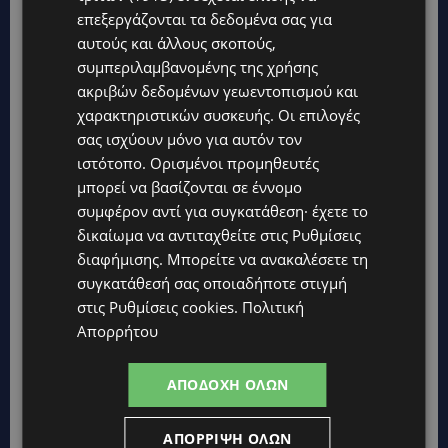
επεξεργάζονται τα δεδομένα σας για
αυτούς και άλλους σκοπούς,
συμπεριλαμβανομένης της χρήσης
ακριβών δεδομένων γεωεντοπισμού και
χαρακτηριστικών συσκευής. Οι επιλογές
σας ισχύουν μόνο για αυτόν τον
ιστότοπο. Ορισμένοι προμηθευτές
Σε μια εποχή όπου οι κοινωνίες διεθνώς
μπορεί να βασίζονται σε έννομο
επαναπροσδιορίζουν τον ρόλο των οργανισμών
συμφέρον αντί για συγκατάθεση· έχετε το
στην κοινωνική πρόοδο, πρωτοβουλίες όπως
δικαίωμα να αντιταχθείτε στις
Ρυθμίσεις
διαφήμισης
. Μπορείτε να ανακαλέσετε τη
το True Heart Café αποδεικνύουν πως οι
συγκατάθεσή σας οποιαδήποτε στιγμή
συνεργασίες μεταξύ της κοινωνίας των
στις
Ρυθμίσεις cookies
.
Πολιτική
πολιτών, του ιδιωτικού τομέα και της
Απορρήτου
πολιτείας μπορούν να οδηγήσουν σε
ουσιαστική μεταμόρφωση.
ΑΠΟΔΟΧΉ ΌΛΩΝ
Η πρωτοβουλία, που αναπτύχθηκε από τον
ΑΠΌΡΡΙΨΗ ΌΛΩΝ