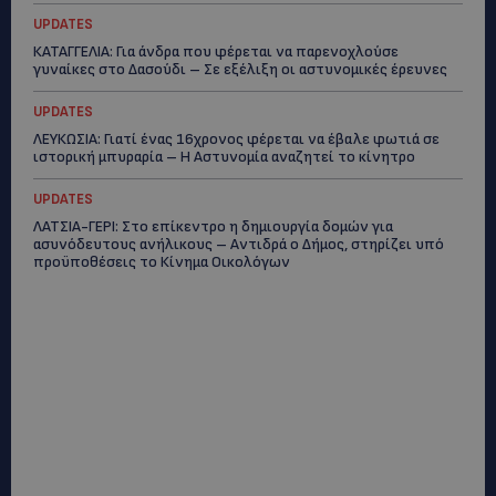
UPDATES
ΚΑΤΑΓΓΕΛΙΑ: Για άνδρα που φέρεται να παρενοχλούσε
γυναίκες στο Δασούδι – Σε εξέλιξη οι αστυνομικές έρευνες
UPDATES
ΛΕΥΚΩΣΙΑ: Γιατί ένας 16χρονος φέρεται να έβαλε φωτιά σε
ιστορική μπυραρία – Η Αστυνομία αναζητεί το κίνητρο
UPDATES
ΛΑΤΣΙΑ-ΓΕΡΙ: Στο επίκεντρο η δημιουργία δομών για
ασυνόδευτους ανήλικους – Αντιδρά ο Δήμος, στηρίζει υπό
προϋποθέσεις το Κίνημα Οικολόγων