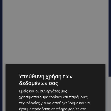
Υπεύθυνη χρήση των
δεδομένων σας
Hot this week
Εμείς και οι συνεργάτες μας
UPDATES
χρησιμοποιούμε cookies και παρόμοιες
ΜΑΡΙΑ ΜΑΡΚΟΥ-ΠΗΚΚΟΥ: Τον κατέγραψε η κάμερα να
τεχνολογίες για να αποθηκεύουμε και να
μπαίνει στο σπίτι της –Έλειπε στο εξωτερικό
έχουμε πρόσβαση σε πληροφορίες στη
εκπροσωπώντας την Κύπρο: «Αύριο μπορεί να είναι