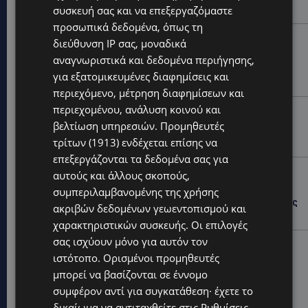
κάποιος που δεν...
συσκευή σας και να επεξεργαζόμαστε
προσωπικά δεδομένα, όπως τη
CALENDAR
διεύθυνση IP σας, μοναδικά
ΑΠΟ ΤΗΝ ΚΥΠΡΟ ΣΤΟ ΛΟΝΔΙΝΟ ΚΑΙ ΤΟ ΕΔΙΜΒΟΥΡΓΟ: Η
αναγνωριστικά και δεδομένα περιήγησης,
Στέλλα Παπά γράφει τη δική της σελίδα στη διεθνή
για εξατομικευμένες διαφημίσεις και
εικαστική σκηνή
περιεχόμενο, μέτρηση διαφημίσεων και
περιεχομένου, ανάλυση κοινού και
UPDATES
βελτίωση υπηρεσιών.
Προμηθευτές
ΦΩΤΟ: Αγνοείται 51χρονος – Έκκληση της
Αστυνομίας για τον εντοπισμό του
τρίτων (1913)
ενδέχεται επίσης να
επεξεργάζονται τα δεδομένα σας για
UPDATES
αυτούς και άλλους σκοπούς,
ΣΤΑΥΡΟΣ ΓΙΑΛΛΟΥΡΙΔΗΣ: «Ευχάριστα νέα» για τους
συμπεριλαμβανομένης της χρήσης
«κουρεμένους» του 2013 – Τι του ανακοίνωσε ο Νίκος
ακριβών δεδομένων γεωεντοπισμού και
Χριστοδουλίδης το πρωί της Κυριακής -(Βίντεο)
χαρακτηριστικών συσκευής. Οι επιλογές
σας ισχύουν μόνο για αυτόν τον
UPDATES
ιστότοπο. Ορισμένοι προμηθευτές
ΚΙΤΡΙΝΗ ΠΡΟΕΙΔΟΠΟΙΗΣΗ: Έτοιμοι για παραλία –
μπορεί να βασίζονται σε έννομο
Στους 40°C και σήμερα η Κύπρος-Πότε θα τεθεί σε
ισχύ
συμφέρον αντί για συγκατάθεση· έχετε το
δικαίωμα να αντιταχθείτε στις
Ρυθμίσεις