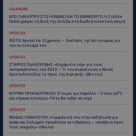
CALENDAR
ΑΠΟ ΤΗΝ ΚΥΠΡΟ ΣΤΟ ΛΟΝΔΙΝΟ ΚΑΙ ΤΟ ΕΔΙΜΒΟΥΡΓΟ: Η Στέλλα
Παπά γράφει τη δική της σελίδα στη διεθνή εικαστική σκηνή
UPDATES
ΦΩΤΟ: Αγνοείται 51χρονος – Έκκληση της Αστυνομίας για
τον εντοπισμό του
UPDATES
ΣΤΑΥΡΟΣ ΓΙΑΛΛΟΥΡΙΔΗΣ: «Ευχάριστα νέα» για τους
«κουρεμένους» του 2013 – Τι του ανακοίνωσε ο Νίκος
Χριστοδουλίδης το πρωί της Κυριακής -(Βίντεο)
UPDATES
ΚΙΤΡΙΝΗ ΠΡΟΕΙΔΟΠΟΙΗΣΗ: Έτοιμοι για παραλία – Στους 40°C
και σήμερα η Κύπρος-Πότε θα τεθεί σε ισχύ
UPDATES
ΦΕΙΔΙΑΣ ΠΑΝΑΓΙΩΤΟΥ: Η εμφάνισή του στην εκδήλωση για
Ισαάκ και Σολωμού προκάλεσε αντιδράσεις – «Ασέβεια προς
τους νεκρούς»-(Φώτο)