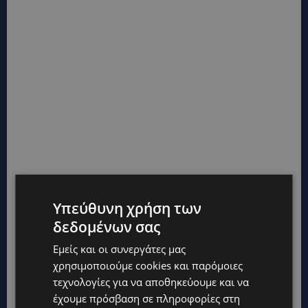
Υπεύθυνη χρήση των
TAGS
@LARNAKA
@PAFOS
CYPRUS
TOP
TOP NICOSIA
δεδομένων σας
ΕΠΙΚΑΙΡΌΤΗΤΑ
ΚΎΠΡΟΣ
ΛΕΜΕΣΌΣ
Εμείς και οι συνεργάτες μας
χρησιμοποιούμε cookies και παρόμοιες
τεχνολογίες για να αποθηκεύουμε και να
έχουμε πρόσβαση σε πληροφορίες στη