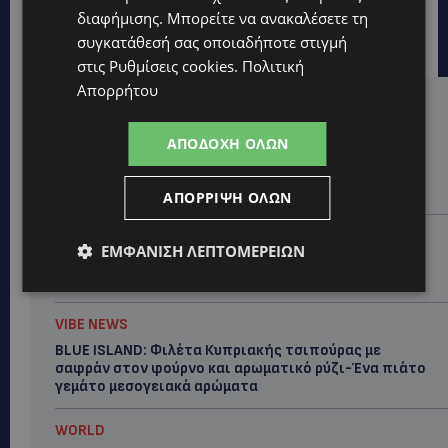
διαφήμισης
. Μπορείτε να ανακαλέσετε τη
συγκατάθεσή σας οποιαδήποτε στιγμή
στις
Ρυθμίσεις cookies
.
Πολιτική
Απορρήτου
Hot this week
ΑΠΟΔΟΧΉ ΌΛΩΝ
VIBE NEWS
Νέα διεθνής διάκριση και παγκόσμιο ρεκόρ για το
Nissan Qashqai e-POWER
ΑΠΌΡΡΙΨΗ ΌΛΩΝ
UPDATES
ΕΜΦΆΝΙΣΗ ΛΕΠΤΟΜΕΡΕΙΏΝ
ΠΥΡΚΑΓΙΑ ΣΤΗΝ ΛΕΥΚΩΣΙΑ: Κινητοποίηση του
Τμήματος Δασών στον Άγιο Ιωάννη Μαλούντας
VIBE NEWS
BLUE ISLAND: Φιλέτα Κυπριακής τσιπούρας με
σαφράν στον φούρνο και αρωματικό ρύζι-Ένα πιάτο
γεμάτο μεσογειακά αρώματα
WORLD