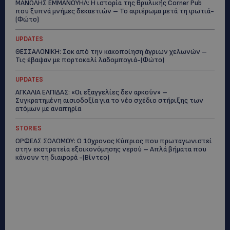
ΜΑΝΩΛΗΣ ΕΜΜΑΝΟΥΗΛ: Η ιστορία της θρυλικής Corner Pub
που ξυπνά μνήμες δεκαετιών – Το αφιέρωμα μετά τη φωτιά-
(Φώτο)
UPDATES
ΘΕΣΣΑΛΟΝΙΚΗ: Σοκ από την κακοποίηση άγριων χελωνών –
Τις έβαψαν με πορτοκαλί λαδομπογιά-(Φώτο)
UPDATES
ΑΓΚΑΛΙΑ ΕΛΠΙΔΑΣ: «Οι εξαγγελίες δεν αρκούν» –
Συγκρατημένη αισιοδοξία για το νέο σχέδιο στήριξης των
ατόμων με αναπηρία
STORIES
ΟΡΦΕΑΣ ΣΟΛΩΜΟΥ: Ο 10χρονος Κύπριος που πρωταγωνιστεί
στην εκστρατεία εξοικονόμησης νερού – Απλά βήματα που
κάνουν τη διαφορά -(Βίντεο)