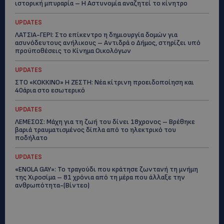
ιστορική μπυραρία – Η Αστυνομία αναζητεί το κίνητρο
UPDATES
ΛΑΤΣΙΑ-ΓΕΡΙ: Στο επίκεντρο η δημιουργία δομών για
ασυνόδευτους ανήλικους – Αντιδρά ο Δήμος, στηρίζει υπό
προϋποθέσεις το Κίνημα Οικολόγων
UPDATES
ΣΤΟ «ΚΟΚΚΙΝΟ» Η ΖΕΣΤΗ: Νέα κίτρινη προειδοποίηση και
40άρια στο εσωτερικό
UPDATES
ΛΕΜΕΣΟΣ: Μάχη για τη ζωή του δίνει 18χρονος – Βρέθηκε
βαριά τραυματισμένος δίπλα από το ηλεκτρικό του
ποδήλατο
UPDATES
«ENOLA GAY»: Το τραγούδι που κράτησε ζωντανή τη μνήμη
της Χιροσίμα – 81 χρόνια από τη μέρα που άλλαξε την
ανθρωπότητα-(Bίντεο)