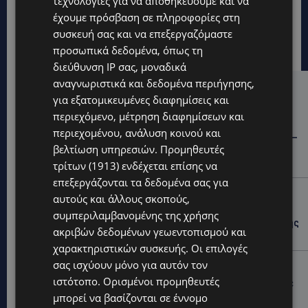
τεχνολογίες για να αποθηκεύουμε και να
έχουμε πρόσβαση σε πληροφορίες στη
συσκευή σας και να επεξεργαζόμαστε
προσωπικά δεδομένα, όπως τη
διεύθυνση IP σας, μοναδικά
αναγνωριστικά και δεδομένα περιήγησης,
Hot this week
για εξατομικευμένες διαφημίσεις και
περιεχόμενο, μέτρηση διαφημίσεων και
STORIES
περιεχομένου, ανάλυση κοινού και
ΓΕΝΕΘΛΙΟΣ ΗΜΕΡΑ: Η ηλικία είναι μόνο ένας αριθμός –
βελτίωση υπηρεσιών.
Προμηθευτές
Οι άνθρωποι και οι στιγμές είναι η πραγματική μας
ιστορία
τρίτων (1913)
ενδέχεται επίσης να
επεξεργάζονται τα δεδομένα σας για
STORIES
αυτούς και άλλους σκοπούς,
ΕΛΕΝΑ ΑΝΤΩΝΙΑΔΟΥ: Αγώνας ζωής για τη 37χρονη
συμπεριλαμβανομένης της χρήσης
μητέρα τριών παιδιών – Έρανος για τη θεραπεία της
ακριβών δεδομένων γεωεντοπισμού και
στην Αγγλία
χαρακτηριστικών συσκευής. Οι επιλογές
σας ισχύουν μόνο για αυτόν τον
UPDATES
ιστότοπο. Ορισμένοι προμηθευτές
ΚΑΤΑΓΓΕΛΙΑ: Για άνδρα που φέρεται να παρενοχλούσε
γυναίκες στο Δασούδι – Σε εξέλιξη οι αστυνομικές
μπορεί να βασίζονται σε έννομο