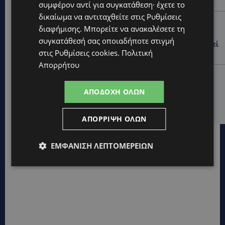
έρευνες
συμφέρον αντί για συγκατάθεση· έχετε το
δικαίωμα να αντιταχθείτε στις
Ρυθμίσεις
UPDATES
διαφήμισης
. Μπορείτε να ανακαλέσετε τη
ΛΕΥΚΩΣΙΑ: Γιατί ένας 16χρονος φέρεται να έβαλε
συγκατάθεσή σας οποιαδήποτε στιγμή
φωτιά σε ιστορική μπυραρία – Η Αστυνομία αναζητεί
στις
Ρυθμίσεις cookies
.
Πολιτική
το κίνητρο
Απορρήτου
UPDATES
ΛΑΤΣΙΑ-ΓΕΡΙ: Στο επίκεντρο η δημιουργία δομών για
ΑΠΟΔΟΧΉ ΌΛΩΝ
ασυνόδευτους ανήλικους – Αντιδρά ο Δήμος,
στηρίζει υπό προϋποθέσεις το Κίνημα Οικολόγων
ΑΠΌΡΡΙΨΗ ΌΛΩΝ
ΕΜΦΆΝΙΣΗ ΛΕΠΤΟΜΕΡΕΙΏΝ