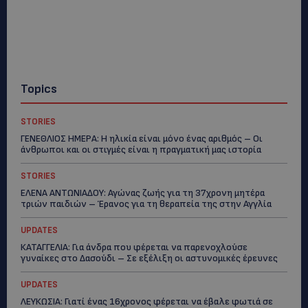
Topics
STORIES
ΓΕΝΕΘΛΙΟΣ ΗΜΕΡΑ: Η ηλικία είναι μόνο ένας αριθμός – Οι
άνθρωποι και οι στιγμές είναι η πραγματική μας ιστορία
STORIES
ΕΛΕΝΑ ΑΝΤΩΝΙΑΔΟΥ: Αγώνας ζωής για τη 37χρονη μητέρα
τριών παιδιών – Έρανος για τη θεραπεία της στην Αγγλία
UPDATES
ΚΑΤΑΓΓΕΛΙΑ: Για άνδρα που φέρεται να παρενοχλούσε
γυναίκες στο Δασούδι – Σε εξέλιξη οι αστυνομικές έρευνες
UPDATES
ΛΕΥΚΩΣΙΑ: Γιατί ένας 16χρονος φέρεται να έβαλε φωτιά σε