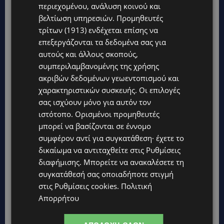
Ειδυλλιακός γάμος στην αρχόντισα των
περιεχομένου, ανάλυση κοινού και
Κυκλάδων-Οι Κύπριοι καλεσμένοι που
βελτίωση υπηρεσιών.
Προμηθευτές
ταξίδεψαν στο νησί -(Bίντεο)
τρίτων (1913)
ενδέχεται επίσης να
επεξεργάζονται τα δεδομένα σας για
αυτούς και άλλους σκοπούς,
συμπεριλαμβανομένης της χρήσης
ακριβών δεδομένων γεωεντοπισμού και
χαρακτηριστικών συσκευής. Οι επιλογές
σας ισχύουν μόνο για αυτόν τον
ιστότοπο. Ορισμένοι προμηθευτές
μπορεί να βασίζονται σε έννομο
συμφέρον αντί για συγκατάθεση· έχετε το
δικαίωμα να αντιταχθείτε στις
Ρυθμίσεις
διαφήμισης
. Μπορείτε να ανακαλέσετε τη
συγκατάθεσή σας οποιαδήποτε στιγμή
στις
Ρυθμίσεις cookies
.
Πολιτική
Απορρήτου
TAGS
CYPRUS
TOP
TOP NICOSIA
ΕΠΙΚΑΙΡΌΤΗΤΑ
ΛΕΜΕΣΌΣ