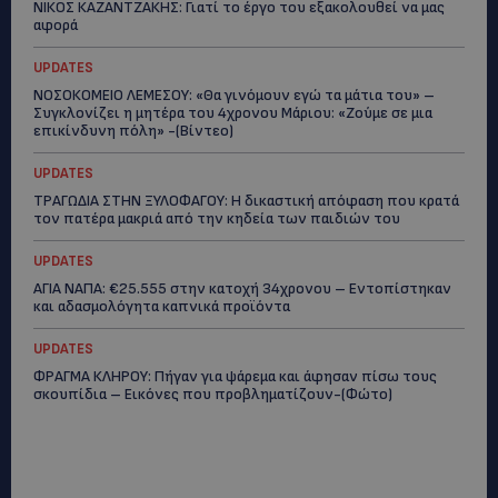
ΝΙΚΟΣ ΚΑΖΑΝΤΖΑΚΗΣ: Γιατί το έργο του εξακολουθεί να μας
αφορά
UPDATES
ΝΟΣΟΚΟΜΕΙΟ ΛΕΜΕΣΟΥ: «Θα γινόμουν εγώ τα μάτια του» –
Συγκλονίζει η μητέρα του 4χρονου Μάριου: «Ζούμε σε μια
επικίνδυνη πόλη» -(Βίντεο)
UPDATES
ΤΡΑΓΩΔΙΑ ΣΤΗΝ ΞΥΛΟΦΑΓΟΥ: Η δικαστική απόφαση που κρατά
τον πατέρα μακριά από την κηδεία των παιδιών του
UPDATES
ΑΓΙΑ ΝΑΠΑ: €25.555 στην κατοχή 34χρονου – Εντοπίστηκαν
και αδασμολόγητα καπνικά προϊόντα
UPDATES
ΦΡΑΓΜΑ ΚΛΗΡΟΥ: Πήγαν για ψάρεμα και άφησαν πίσω τους
σκουπίδια – Εικόνες που προβληματίζουν-(Φώτο)