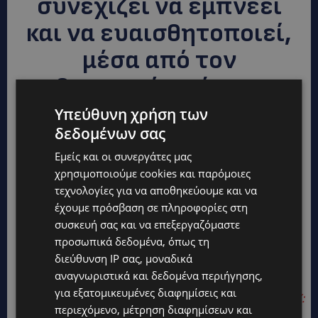
συνεχίζει να εμπνέει
και να ευαισθητοποιεί,
μέσα από τον
καθημερινό αγώνα της
μητέρας της, η οποία
Υπεύθυνη χρήση των
δεδομένων σας
μετατρέπει τον
Εμείς και οι συνεργάτες μας
προσωπικό της πόνο σε
χρησιμοποιούμε cookies και παρόμοιες
δύναμη προσφοράς και
τεχνολογίες για να αποθηκεύουμε και να
έχουμε πρόσβαση σε πληροφορίες στη
ενημέρωσης.
συσκευή σας και να επεξεργαζόμαστε
προσωπικά δεδομένα, όπως τη
διεύθυνση IP σας, μοναδικά
ΔΙΑΒΑΣΤΕ ΕΠΙΣΗΣ:
αναγνωριστικά και δεδομένα περιήγησης,
για εξατομικευμένες διαφημίσεις και
ΑΝΤΙΓΟΝΗ ΤΑΣΟΥΡΗ- ΔΗΜΗΤΡΗΣ ΧΡΥΣΟΣΤΟΜΟΥ:
περιεχόμενο, μέτρηση διαφημίσεων και