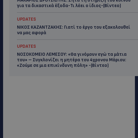
ΜΑΚΑΡΙΟΣ ΔΡΟΥΣΙΩΤΗΣ: Ζητά τη στήριξη του κοινού
για τα δικαστικά έξοδα-Τι λέει ο ίδιος-(Βίντεο)
UPDATES
ΝΙΚΟΣ ΚΑΖΑΝΤΖΑΚΗΣ: Γιατί το έργο του εξακολουθεί
να μας αφορά
UPDATES
ΝΟΣΟΚΟΜΕΙΟ ΛΕΜΕΣΟΥ: «Θα γινόμουν εγώ τα μάτια
του» – Συγκλονίζει η μητέρα του 4χρονου Μάριου:
«Ζούμε σε μια επικίνδυνη πόλη» -(Βίντεο)