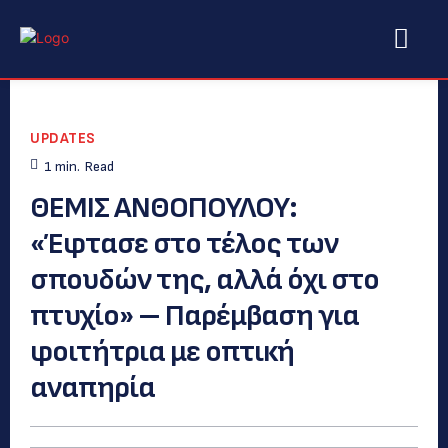
UPDATES
1
min.
Read
ΘΕΜΙΣ ΑΝΘΟΠΟΥΛΟΥ:
«Έφτασε στο τέλος των
σπουδών της, αλλά όχι στο
πτυχίο» – Παρέμβαση για
φοιτήτρια με οπτική
αναπηρία