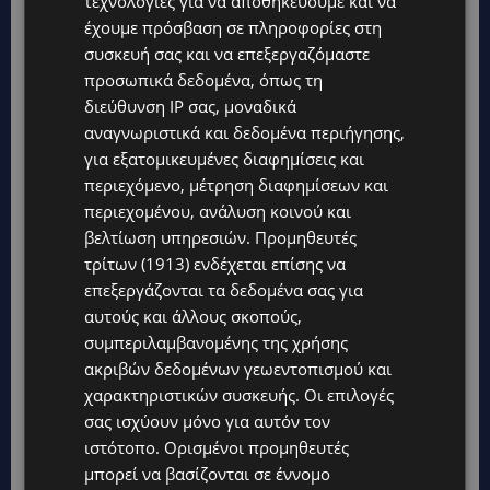
τεχνολογίες για να αποθηκεύουμε και να
έχουμε πρόσβαση σε πληροφορίες στη
συσκευή σας και να επεξεργαζόμαστε
προσωπικά δεδομένα, όπως τη
διεύθυνση IP σας, μοναδικά
Topics
αναγνωριστικά και δεδομένα περιήγησης,
για εξατομικευμένες διαφημίσεις και
ΚΟΣΜΙΚΑ
περιεχόμενο, μέτρηση διαφημίσεων και
PERNERA BEACH HOTEL: Εκλεκτές παρουσίες στα 50 χρόνια
ενός ιστορικού ξενοδοχείου-Ποιους είδαμε
περιεχομένου, ανάλυση κοινού και
βελτίωση υπηρεσιών.
Προμηθευτές
UPDATES
τρίτων (1913)
ενδέχεται επίσης να
ΦΟΝΟΣ ΣΤΗΝ ΚΕΡΥΝΕΙΑ: Νεκρός 40χρονος – Επτά συλλήψεις,
επεξεργάζονται τα δεδομένα σας για
ο ένας τραυματισμένος
αυτούς και άλλους σκοπούς,
UPDATES
συμπεριλαμβανομένης της χρήσης
ΛΑΡΝΑΚΑ: Παράπονα για την πρόσβαση στην παραλία σκύλων
ακριβών δεδομένων γεωεντοπισμού και
– Πολίτες ζητούν λύσεις για ηλικιωμένους και άτομα με
χαρακτηριστικών συσκευής. Οι επιλογές
αναπηρία-(Φώτο)
σας ισχύουν μόνο για αυτόν τον
VIBE NEWS
ιστότοπο. Ορισμένοι προμηθευτές
Διεθνώς αναγνωρισμένα κρασιά στην κορυφαία σχέση
μπορεί να βασίζονται σε έννομο
ποιότητας-τιμής από τη Lidl Κύπρου