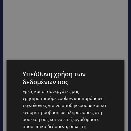
Υπεύθυνη χρήση των
ΔΙΑΒΑΣΤΕ ΕΠΙΣΗΣ:
δεδομένων σας
ΔΕΠΥ: Διεπιστημονικό συνέδριο στην Κύπρο –
Εμείς και οι συνεργάτες μας
Από το παιδί στον ενήλικα η διαδρομή ζωής
χρησιμοποιούμε cookies και παρόμοιες
τεχνολογίες για να αποθηκεύουμε και να
έχουμε πρόσβαση σε πληροφορίες στη
συσκευή σας και να επεξεργαζόμαστε
προσωπικά δεδομένα, όπως τη