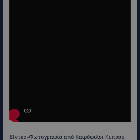
Βίντεο-Φωτογραφία από Καιρόφιλοι Κύπρου