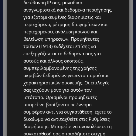
διεύθυνση IP σας, μοναδικά
αναγνωριστικά και δεδομένα περιήγησης,
για εξατομικευμένες διαφημίσεις και
περιεχόμενο, μέτρηση διαφημίσεων και
περιεχομένου, ανάλυση κοινού και
βελτίωση υπηρεσιών.
Προμηθευτές
τρίτων (1913)
ενδέχεται επίσης να
επεξεργάζονται τα δεδομένα σας για
αυτούς και άλλους σκοπούς,
συμπεριλαμβανομένης της χρήσης
TAGS
@LARNAKA
@PAFOS
CYPRUS
TOP
TOP NICOSIA
ακριβών δεδομένων γεωεντοπισμού και
WEATHER CYPRUS
ΕΠΙΚΑΙΡΌΤΗΤΑ
ΛΕΜΕΣΌΣ
χαρακτηριστικών συσκευής. Οι επιλογές
σας ισχύουν μόνο για αυτόν τον
ιστότοπο. Ορισμένοι προμηθευτές
μπορεί να βασίζονται σε έννομο
συμφέρον αντί για συγκατάθεση· έχετε το
δικαίωμα να αντιταχθείτε στις
Ρυθμίσεις
διαφήμισης
. Μπορείτε να ανακαλέσετε τη
συγκατάθεσή σας οποιαδήποτε στιγμή