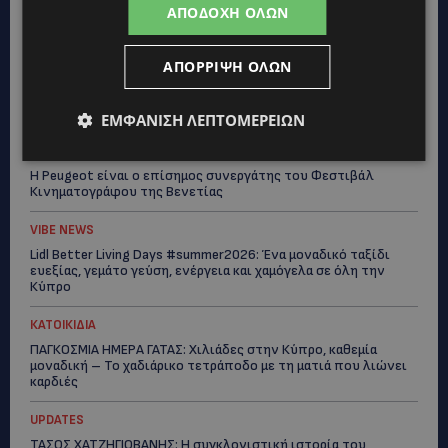
ΑΠΟΔΟΧΉ ΌΛΩΝ
ΑΠΌΡΡΙΨΗ ΌΛΩΝ
Topics
ΕΜΦΆΝΙΣΗ ΛΕΠΤΟΜΕΡΕΙΏΝ
VIBE NEWS
Η Peugeot είναι ο επίσημος συνεργάτης του Φεστιβάλ
Κινηματογράφου της Βενετίας
VIBE NEWS
Lidl Better Living Days #summer2026: Ένα μοναδικό ταξίδι
ευεξίας, γεμάτο γεύση, ενέργεια και χαμόγελα σε όλη την
Κύπρο
ΚΑΤΟΙΚΙΔΙΑ
ΠΑΓΚΟΣΜΙΑ ΗΜΕΡΑ ΓΑΤΑΣ: Χιλιάδες στην Κύπρο, καθεμία
μοναδική – Το χαδιάρικο τετράποδο με τη ματιά που λιώνει
καρδιές
UPDATES
ΤΑΣΟΣ ΧΑΤΖΗΓΙΟΒΑΝΗΣ: Η συγκλονιστική ιστορία του