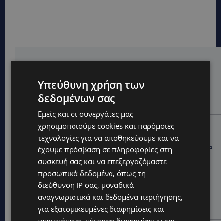
Hot this week
VIBE NEWS
Υπεύθυνη χρήση των
Η Peugeot είναι ο επίσημος συνεργάτης του
δεδομένων σας
Φεστιβάλ Κινηματογράφου της Βενετίας
Εμείς και οι συνεργάτες μας
VIBE NEWS
χρησιμοποιούμε cookies και παρόμοιες
τεχνολογίες για να αποθηκεύουμε και να
Lidl Better Living Days #summer2026: Ένα μοναδικό
ταξίδι ευεξίας, γεμάτο γεύση, ενέργεια και χαμόγελα
έχουμε πρόσβαση σε πληροφορίες στη
σε όλη την Κύπρο
συσκευή σας και να επεξεργαζόμαστε
προσωπικά δεδομένα, όπως τη
ΚΑΤΟΙΚΙΔΙΑ
διεύθυνση IP σας, μοναδικά
ΠΑΓΚΟΣΜΙΑ ΗΜΕΡΑ ΓΑΤΑΣ: Χιλιάδες στην Κύπρο,
αναγνωριστικά και δεδομένα περιήγησης,
καθεμία μοναδική – Το χαδιάρικο τετράποδο με τη
ματιά που λιώνει καρδιές
για εξατομικευμένες διαφημίσεις και
περιεχόμενο, μέτρηση διαφημίσεων και