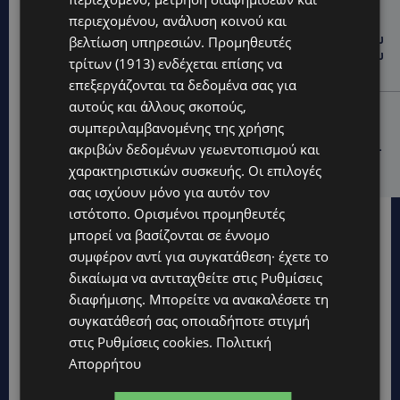
UPDATES
περιεχομένου, ανάλυση κοινού και
ΤΑΣΟΣ ΧΑΤΖΗΓΙΟΒΑΝΗΣ: Η συγκλονιστική ιστορία του
βελτίωση υπηρεσιών.
Προμηθευτές
12χρονου Δημήτρη και η δωρεά των 12.500 ευρώ που
τρίτων (1913)
ενδέχεται επίσης να
του έδωσε ελπίδα
επεξεργάζονται τα δεδομένα σας για
αυτούς και άλλους σκοπούς,
STORIES
συμπεριλαμβανομένης της χρήσης
ΕΞΩΤΙΚΑ ΖΩΑ ΣΤΗΝ ΚΥΠΡΟ: Πότε επιτρέπεται και
ακριβών δεδομένων γεωεντοπισμού και
πότε απαγορεύεται να έχεις μαϊμού ως κατοικίδιο –
Ποια ζώα μπορείς να διατηρείς νόμιμα
χαρακτηριστικών συσκευής. Οι επιλογές
σας ισχύουν μόνο για αυτόν τον
ιστότοπο. Ορισμένοι προμηθευτές
μπορεί να βασίζονται σε έννομο
συμφέρον αντί για συγκατάθεση· έχετε το
δικαίωμα να αντιταχθείτε στις
Ρυθμίσεις
διαφήμισης
. Μπορείτε να ανακαλέσετε τη
συγκατάθεσή σας οποιαδήποτε στιγμή
στις
Ρυθμίσεις cookies
.
Πολιτική
Απορρήτου