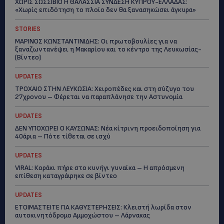
ΧΩΡΙΣ ΣΩΣΣΙΒΙΟ Η ΘΑΛΑΣΣΙΑ ΣΥΝΔΕΣΗ ΚΥΠΡΟΥ-ΕΛΛΑΔΑΣ:
«Χωρίς επιδότηση το πλοίο δεν θα ξανασηκώσει άγκυρα»
STORIES
ΜΑΡΙΝΟΣ ΚΩΝΣΤΑΝΤΙΝΙΔΗΣ: Οι πρωτοβουλίες για να
ξαναζωντανέψει η Μακαρίου και το κέντρο της Λευκωσίας-
(Βίντεο)
UPDATES
ΤΡΟΧΑΙΟ ΣΤΗΝ ΛΕΥΚΩΣΙΑ: Χειροπέδες και στη σύζυγο του
27χρονου – Φέρεται να παραπλάνησε την Αστυνομία
UPDATES
ΔΕΝ ΥΠΟΧΩΡΕΙ Ο ΚΑΥΣΩΝΑΣ: Νέα κίτρινη προειδοποίηση για
40άρια – Πότε τίθεται σε ισχύ
UPDATES
VIRAL: Κοράκι πήρε στο κυνήγι γυναίκα – Η απρόσμενη
επίθεση καταγράφηκε σε βίντεο
UPDATES
ΕΤΟΙΜΑΣΤΕΙΤΕ ΓΙΑ ΚΑΘΥΣΤΕΡΗΣΕΙΣ: Κλειστή λωρίδα στον
αυτοκινητόδρομο Αμμοχώστου – Λάρνακας