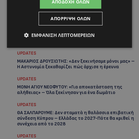
ΑΠΟΔΟΧΉ ΌΛΩΝ
Hot this week
ΑΠΌΡΡΙΨΗ ΌΛΩΝ
VIBE NEWS
ΕΜΦΆΝΙΣΗ ΛΕΠΤΟΜΕΡΕΙΏΝ
Η Arla Protein συνεχίζει να καινοτομεί με το Arla
Protein Food to Go.
UPDATES
ΜΑΚΑΡΙΟΣ ΔΡΟΥΣΙΩΤΗΣ: «Δεν ξεκινήσαμε μόνοι μας» –
Η Αστυνομία ξεκαθαρίζει πώς άρχισε η έρευνα
UPDATES
ΜΟΝΗ ΑΓΙΟΥ ΝΕΟΦΥΤΟΥ: «Για αποκατάσταση της
αλήθειας» – Όλα ξεκίνησαν για ένα δωμάτιο
UPDATES
ΘΑ ΣΑΛΠΑΡΟΥΜΕ: Δεν σταματά η θαλάσσια επιβατική
σύνδεση Κύπρου – Ελλάδας το 2027-Πότε θα κριθεί η
συνέχεια από το 2028
UPDATES