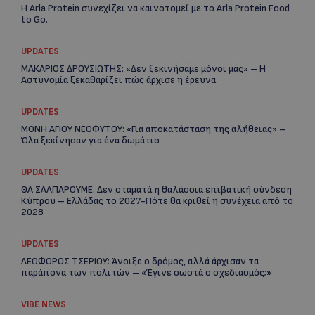
Η Arla Protein συνεχίζει να καινοτομεί με το Arla Protein Food
to Go.
UPDATES
ΜΑΚΑΡΙΟΣ ΔΡΟΥΣΙΩΤΗΣ: «Δεν ξεκινήσαμε μόνοι μας» – Η
Αστυνομία ξεκαθαρίζει πώς άρχισε η έρευνα
UPDATES
ΜΟΝΗ ΑΓΙΟΥ ΝΕΟΦΥΤΟΥ: «Για αποκατάσταση της αλήθειας» –
Όλα ξεκίνησαν για ένα δωμάτιο
UPDATES
Re
ΘΑ ΣΑΛΠΑΡΟΥΜΕ: Δεν σταματά η θαλάσσια επιβατική σύνδεση
Ar
Κύπρου – Ελλάδας το 2027-Πότε θα κριθεί η συνέχεια από το
2028
UPDATES
ΛΕΩΦΟΡΟΣ ΤΣΕΡΙΟΥ: Άνοιξε ο δρόμος, αλλά άρχισαν τα
παράπονα των πολιτών – «Έγινε σωστά ο σχεδιασμός;»
VIBE NEWS