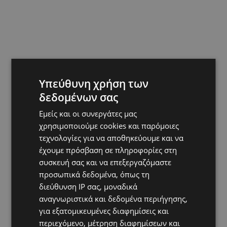
Υπεύθυνη χρήση των
δεδομένων σας
Εμείς και οι συνεργάτες μας
χρησιμοποιούμε cookies και παρόμοιες
τεχνολογίες για να αποθηκεύουμε και να
έχουμε πρόσβαση σε πληροφορίες στη
TAGS
@LARNAKA
@PAFOS
CYPRUS
POST
TOP
συσκευή σας και να επεξεργαζόμαστε
TOP NICOSIA
ΕΠΙΚΑΙΡΌΤΗΤΑ
ΛΕΜΕΣΌΣ
προσωπικά δεδομένα, όπως τη
διεύθυνση IP σας, μοναδικά
αναγνωριστικά και δεδομένα περιήγησης,
για εξατομικευμένες διαφημίσεις και
περιεχόμενο, μέτρηση διαφημίσεων και