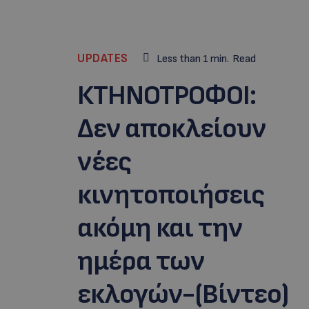
UPDATES
Less than 1
min.
Read
ΚΤΗΝΟΤΡΟΦΟΙ:
Δεν αποκλείουν
νέες
κινητοποιήσεις
ακόμη και την
ημέρα των
εκλογών-(Bίντεο)