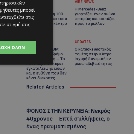
UPDATES
VIBE NEWS
κτηριστικών
Ξεκίνησε η
Η Mercedes-Benz
ομηθευτές μπορεί
αντικατάσταση 100
γιορτάζει έναν αιώνα
ντιταχθείτε στις
χιλιομέτρων δικτύου
ιστορίας και κοιτάζει
ύδρευσης στο κέντρο
προς το μέλλον
τε στιγμή στις
της Λεμεσού
UPDATES
UPDATES
ΔΟΧΉ ΌΛΩΝ
ΚΟΚΚΙΝΟΤΡΙΜΙΘΙΑ:
Ο κατασκευαστικός
Σκύλος στον δρόμο
τομέας στην Κύπρο:
μέσα στη ζέστη – Το
Ισχυρή δυναμική εν
καλοκαιρινό «κύμα»
μέσω αβεβαιότητας
εγκατάλειψης ζώων
και η ευθύνη που δεν
κάνει διακοπές
Related Articles
ΦΟΝΟΣ ΣΤΗΝ ΚΕΡΥΝΕΙΑ: Νεκρός
40χρονος – Επτά συλλήψεις, ο
ένας τραυματισμένος