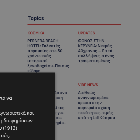
Topics
ΚΟΣΜΙΚΑ
UPDATES
PERNERA BEACH
ΦΟΝΟΣ ΣΤΗΝ
HOTEL: Εκλεκτές
ΚΕΡΥΝΕΙΑ: Νεκρός
παρουσίες στα 50
40χρονος – Επτά
χρόνια ενός
συλλήψεις, ο ένας
ιστορικού
τραυματισμένος
ξενοδοχείου-Ποιους
είδαμε
UPDATES
VIBE NEWS
ΛΑΡΝΑΚΑ: Παράπονα
Διεθνώς
για να
για την πρόσβαση
αναγνωρισμένα
στην παραλία
κρασιά στην
σκύλων – Πολίτες
κορυφαία σχέση
αγνωριστικά και
ζητούν λύσεις για
ποιότητας-τιμής
ηλικιωμένους και
από τη Lidl Κύπρου
ση διαφημίσεων
άτομα με αναπηρία-
 (1913)
(Φώτο)
πούς,