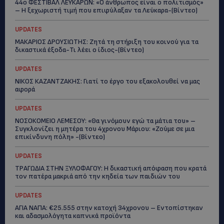
44ο ΦΕΣΤΙΒΑΛ ΛΕΥΚΑΡΩΝ: «Ο άνθρωπος είναι ο πολιτισμός»
– Η ξεχωριστή τιμή που επιφύλαξαν τα Λεύκαρα-(Βίντεο)
UPDATES
ΜΑΚΑΡΙΟΣ ΔΡΟΥΣΙΩΤΗΣ: Ζητά τη στήριξη του κοινού για τα
δικαστικά έξοδα-Τι λέει ο ίδιος-(Βίντεο)
UPDATES
ΝΙΚΟΣ ΚΑΖΑΝΤΖΑΚΗΣ: Γιατί το έργο του εξακολουθεί να μας
αφορά
UPDATES
ΝΟΣΟΚΟΜΕΙΟ ΛΕΜΕΣΟΥ: «Θα γινόμουν εγώ τα μάτια του» –
Συγκλονίζει η μητέρα του 4χρονου Μάριου: «Ζούμε σε μια
επικίνδυνη πόλη» -(Βίντεο)
UPDATES
ΤΡΑΓΩΔΙΑ ΣΤΗΝ ΞΥΛΟΦΑΓΟΥ: Η δικαστική απόφαση που κρατά
τον πατέρα μακριά από την κηδεία των παιδιών του
UPDATES
ΑΓΙΑ ΝΑΠΑ: €25.555 στην κατοχή 34χρονου – Εντοπίστηκαν
και αδασμολόγητα καπνικά προϊόντα