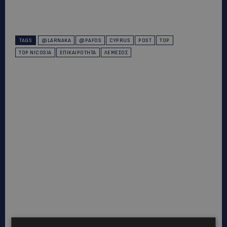
TAGS
@LARNAKA
@PAFOS
CYPRUS
POST
TOP
TOP NICOSIA
ΕΠΙΚΑΙΡΌΤΗΤΑ
ΛΕΜΕΣΌΣ