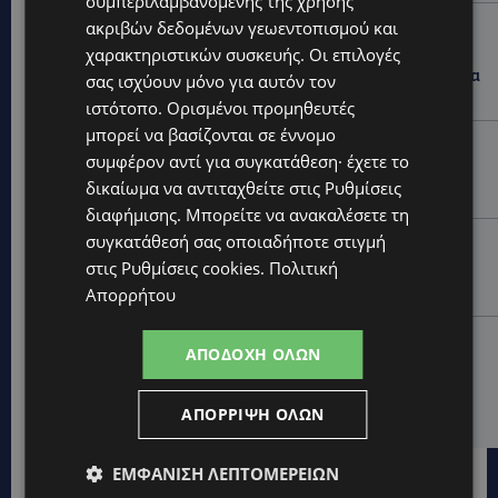
συμπεριλαμβανομένης της χρήσης
ακριβών δεδομένων γεωεντοπισμού και
UPDATES
χαρακτηριστικών συσκευής. Οι επιλογές
44ο ΦΕΣΤΙΒΑΛ ΛΕΥΚΑΡΩΝ: «Ο άνθρωπος είναι ο
πολιτισμός» – Η ξεχωριστή τιμή που επιφύλαξαν τα
σας ισχύουν μόνο για αυτόν τον
Λεύκαρα-(Βίντεο)
ιστότοπο. Ορισμένοι προμηθευτές
μπορεί να βασίζονται σε έννομο
UPDATES
συμφέρον αντί για συγκατάθεση· έχετε το
ΜΑΚΑΡΙΟΣ ΔΡΟΥΣΙΩΤΗΣ: Ζητά τη στήριξη του κοινού
δικαίωμα να αντιταχθείτε στις
Ρυθμίσεις
για τα δικαστικά έξοδα-Τι λέει ο ίδιος-(Βίντεο)
διαφήμισης
. Μπορείτε να ανακαλέσετε τη
συγκατάθεσή σας οποιαδήποτε στιγμή
UPDATES
στις
Ρυθμίσεις cookies
.
Πολιτική
ΝΙΚΟΣ ΚΑΖΑΝΤΖΑΚΗΣ: Γιατί το έργο του εξακολουθεί
να μας αφορά
Απορρήτου
UPDATES
ΑΠΟΔΟΧΉ ΌΛΩΝ
ΝΟΣΟΚΟΜΕΙΟ ΛΕΜΕΣΟΥ: «Θα γινόμουν εγώ τα μάτια
του» – Συγκλονίζει η μητέρα του 4χρονου Μάριου:
«Ζούμε σε μια επικίνδυνη πόλη» -(Βίντεο)
ΑΠΌΡΡΙΨΗ ΌΛΩΝ
ΕΜΦΆΝΙΣΗ ΛΕΠΤΟΜΕΡΕΙΏΝ