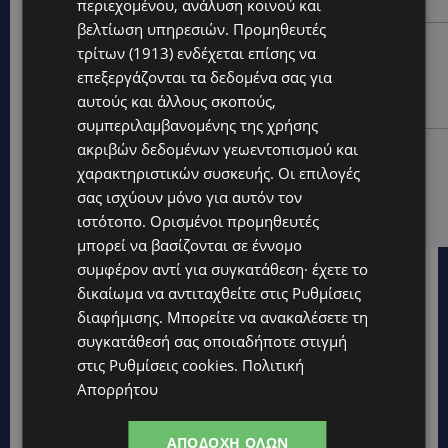
ξανασηκώσει άγκυρα»
περιεχομένου, ανάλυση κοινού και
βελτίωση υπηρεσιών.
Προμηθευτές
STORIES
τρίτων (1913)
ενδέχεται επίσης να
ΜΑΡΙΝΟΣ ΚΩΝΣΤΑΝΤΙΝΙΔΗΣ: Οι πρωτοβουλίες για να
επεξεργάζονται τα δεδομένα σας για
ξαναζωντανέψει η Μακαρίου και το κέντρο της
αυτούς και άλλους σκοπούς,
Λευκωσίας-(Βίντεο)
συμπεριλαμβανομένης της χρήσης
ακριβών δεδομένων γεωεντοπισμού και
UPDATES
χαρακτηριστικών συσκευής. Οι επιλογές
ΤΡΟΧΑΙΟ ΣΤΗΝ ΛΕΥΚΩΣΙΑ: Χειροπέδες και στη σύζυγο
του 27χρονου – Φέρεται να παραπλάνησε την
σας ισχύουν μόνο για αυτόν τον
Αστυνομία
ιστότοπο. Ορισμένοι προμηθευτές
μπορεί να βασίζονται σε έννομο
συμφέρον αντί για συγκατάθεση· έχετε το
δικαίωμα να αντιταχθείτε στις
Ρυθμίσεις
διαφήμισης
. Μπορείτε να ανακαλέσετε τη
συγκατάθεσή σας οποιαδήποτε στιγμή
στις
Ρυθμίσεις cookies
.
Πολιτική
Απορρήτου
ΑΠΟΔΟΧΉ ΌΛΩΝ