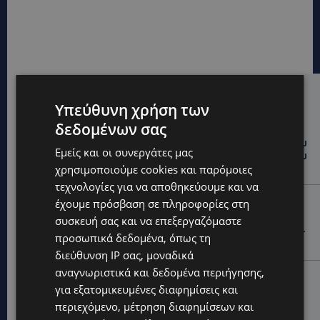
Hot this week
Υπεύθυνη χρήση των
UPDATES
δεδομένων σας
ΤΑΣΟΣ ΧΑΤΖΗΓΙΟΒΑΝΗΣ: Η συγκλονιστική ιστορία του
Εμείς και οι συνεργάτες μας
12χρονου Δημήτρη και η δωρεά των 12.500 ευρώ που
του έδωσε ελπίδα
χρησιμοποιούμε cookies και παρόμοιες
τεχνολογίες για να αποθηκεύουμε και να
STORIES
έχουμε πρόσβαση σε πληροφορίες στη
ΕΞΩΤΙΚΑ ΖΩΑ ΣΤΗΝ ΚΥΠΡΟ: Πότε επιτρέπεται και
συσκευή σας και να επεξεργαζόμαστε
πότε απαγορεύεται να έχεις μαϊμού ως κατοικίδιο –
προσωπικά δεδομένα, όπως τη
Ποια ζώα μπορείς να διατηρείς νόμιμα
διεύθυνση IP σας, μοναδικά
αναγνωριστικά και δεδομένα περιήγησης,
UPDATES
για εξατομικευμένες διαφημίσεις και
ΧΩΡΙΣ ΣΩΣΣΙΒΙΟ Η ΘΑΛΑΣΣΙΑ ΣΥΝΔΕΣΗ ΚΥΠΡΟΥ-
περιεχόμενο, μέτρηση διαφημίσεων και
ΕΛΛΑΔΑΣ: «Χωρίς επιδότηση το πλοίο δεν θα