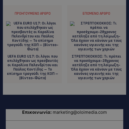
ΠΡΟΗΓΟΎΜΕΝΟ ΆΡΘΡΟ
ΕΠΌΜΕΝΟ ΆΡΘΡΟ
UEFA EURO U17: Οι λόγοι που
ΣΤΡΕΠΤΟΚΟΚΚΟΣ: Tι πρέπει
επιλέχθηκαν ως πρεσβευτές
να προσέχουμε-28χρονος
οι Καρολίνα Πελενδρίτου και
κατέληξε από τη λοίμωξη-
Παύλος Κοντίδης – Το
Όλα έχουν να κάνουν με τους
επίσημο τραγούδι της ΚΟΠ –
κανόνες υγιεινής και της
(Βίντεο-Φώτο)
υγιεινής των χεριών
Επικοινωνία:
marketing@oloimedia.com