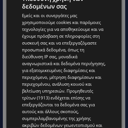
δεδομένων σας
Εμείς και οι συνεργάτες μας
χρησιμοποιούμε cookies και παρόμοιες
τεχνολογίες για να αποθηκεύουμε και να
έχουμε πρόσβαση σε πληροφορίες στη
συσκευή σας και να επεξεργαζόμαστε
Topics
προσωπικά δεδομένα, όπως τη
διεύθυνση IP σας, μοναδικά
UPDATES
αναγνωριστικά και δεδομένα περιήγησης,
ΝΟΣΟΚΟΜΕΙΟ ΛΕΜΕΣΟΥ: «Θα γινόμουν εγώ τα μάτια του» –
για εξατομικευμένες διαφημίσεις και
Συγκλονίζει η μητέρα του 4χρονου Μάριου: «Ζούμε σε μια
επικίνδυνη πόλη» -(Βίντεο)
περιεχόμενο, μέτρηση διαφημίσεων και
περιεχομένου, ανάλυση κοινού και
UPDATES
βελτίωση υπηρεσιών.
Προμηθευτές
ΤΡΑΓΩΔΙΑ ΣΤΗΝ ΞΥΛΟΦΑΓΟΥ: Η δικαστική απόφαση που κρατά
τρίτων (1913)
ενδέχεται επίσης να
τον πατέρα μακριά από την κηδεία των παιδιών του
επεξεργάζονται τα δεδομένα σας για
UPDATES
αυτούς και άλλους σκοπούς,
ΑΓΙΑ ΝΑΠΑ: €25.555 στην κατοχή 34χρονου – Εντοπίστηκαν
συμπεριλαμβανομένης της χρήσης
και αδασμολόγητα καπνικά προϊόντα
ακριβών δεδομένων γεωεντοπισμού και