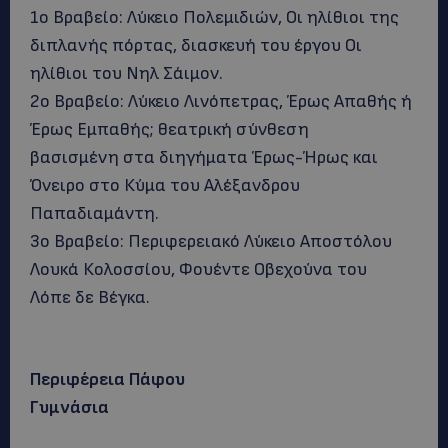
1ο Βραβείο: Λύκειο Πολεμιδιών, Οι ηλίθιοι της
διπλανής πόρτας, διασκευή του έργου Οι
ηλίθιοι του Νηλ Σάιμον.
2ο Βραβείο: Λύκειο Λινόπετρας, Έρως Απαθής ή
Έρως Εμπαθής; θεατρική σύνθεση
βασισμένη στα διηγήματα Έρως-Ήρως και
Όνειρο στο Κύμα του Αλέξανδρου
Παπαδιαμάντη.
3ο Βραβείο: Περιφερειακό Λύκειο Αποστόλου
Λουκά Κολοσσίου, Φουέντε Οβεχούνα του
Λόπε δε Βέγκα.
Περιφέρεια Πάφου
Γυμνάσια