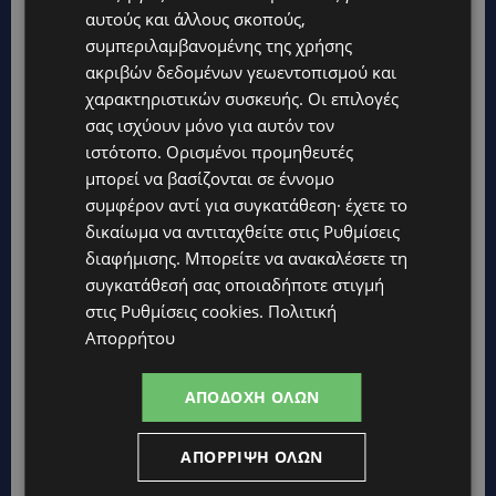
αυτούς και άλλους σκοπούς,
1ο βραβείο: Λύκειο Α΄ Εθνάρχη Μακαρίου Γ΄
συμπεριλαμβανομένης της χρήσης
Πάφου, Γκόλφω forever του Ντίνου
ακριβών δεδομένων γεωεντοπισμού και
Σπυρόπουλου.
χαρακτηριστικών συσκευής. Οι επιλογές
2ο βραβείο: Γυμνάσιο-Λύκειο Πολεμίου, Ο
σας ισχύουν μόνο για αυτόν τον
αυτοκράτορας Τζόουνς του Ευγένιου Ο΄Νηλ.
ιστότοπο. Ορισμένοι προμηθευτές
3ο βραβείο: Λύκειο Κύκκου Πάφου, Η θαυμαστή
μπορεί να βασίζονται σε έννομο
συμφέρον αντί για συγκατάθεση· έχετε το
μπαλωματού του Φ. Γ. Λόρκα.
δικαίωμα να αντιταχθείτε στις
Ρυθμίσεις
διαφήμισης
. Μπορείτε να ανακαλέσετε τη
συγκατάθεσή σας οποιαδήποτε στιγμή
στις
Ρυθμίσεις cookies
.
Πολιτική
ΕΠΙΤΡΟΠΕΣ ΕΙΔΙΚΩΝ ΤΩΝ 37ΩΝ ΠΑΓΚΥΠΡΙΩΝ
Απορρήτου
ΣΧΟΛΙΚΩΝ ΑΓΩΝΩΝ
ΠΕΡΙΦΕΡΕΙΑ ΛΕΥΚΩΣΙΑΣ
ΑΠΟΔΟΧΉ ΌΛΩΝ
Άννα Γιαγκιώζη, Ηθοποιός, Μουσικός
ΑΠΌΡΡΙΨΗ ΌΛΩΝ
Μαρία Καρασούλα, Ηθοποιός