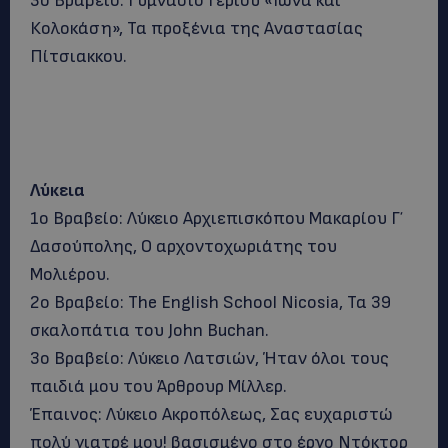
3ο Βραβείο: Γυμνάσιο Γερίου «Ιωνά και
Κολοκάση», Τα προξένια της Αναστασίας
Πίτσιακκου.
Λύκεια
1ο Βραβείο: Λύκειο Αρχιεπισκόπου Μακαρίου Γ΄
Δασούπολης, Ο αρχοντοχωριάτης του
Μολιέρου.
2ο Βραβείο: The English School Nicosia, Τα 39
σκαλοπάτια του John Buchan.
3ο Βραβείο: Λύκειο Λατσιών, Ήταν όλοι τους
παιδιά μου του Άρθρουρ Μίλλερ.
Έπαινος: Λύκειο Ακροπόλεως, Σας ευχαριστώ
πολύ γιατρέ μου! βασισμένο στο έργο Ντόκτορ