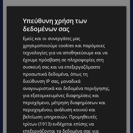
1ο βραβείο: Γυμνάσιο Παναγιάς Θεοσκέπαστης,
Υπεύθυνη χρήση των
Brainstorming (Ιδεοθύελλα) των Ned Glasier,
δεδομένων σας
Emily Lim and Company Three.
Εμείς και οι συνεργάτες μας
2ο βραβείο: The International School of Paphos,
χρησιμοποιούμε cookies και παρόμοιες
Disconnected της Στέφανης
τεχνολογίες για να αποθηκεύουμε και να
Μαυροκορδάτου.
έχουμε πρόσβαση σε πληροφορίες στη
συσκευή σας και να επεξεργαζόμαστε
3o βραβείο: Γυμνάσιο Πόλεως Χρυσοχούς,
προσωπικά δεδομένα, όπως τη
Μαντάμ Σουσού του Δημήτρη Ψαθά.
διεύθυνση IP σας, μοναδικά
αναγνωριστικά και δεδομένα περιήγησης,
για εξατομικευμένες διαφημίσεις και
Λύκεια
περιεχόμενο, μέτρηση διαφημίσεων και
περιεχομένου, ανάλυση κοινού και
βελτίωση υπηρεσιών.
Προμηθευτές
τρίτων (1913)
ενδέχεται επίσης να
επεξεργάζονται τα δεδομένα σας για