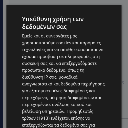
Hot this week
Υπεύθυνη χρήση των
UPDATES
δεδομένων σας
VIRAL: Κοράκι πήρε στο κυνήγι γυναίκα – Η
απρόσμενη επίθεση καταγράφηκε σε βίντεο
Εμείς και οι συνεργάτες μας
χρησιμοποιούμε cookies και παρόμοιες
UPDATES
τεχνολογίες για να αποθηκεύουμε και να
ΕΤΟΙΜΑΣΤΕΙΤΕ ΓΙΑ ΚΑΘΥΣΤΕΡΗΣΕΙΣ: Κλειστή λωρίδα
έχουμε πρόσβαση σε πληροφορίες στη
στον αυτοκινητόδρομο Αμμοχώστου – Λάρνακας
συσκευή σας και να επεξεργαζόμαστε
UPDATES
προσωπικά δεδομένα, όπως τη
διεύθυνση IP σας, μοναδικά
ΙΣΑΑΚ-ΣΟΛΩΜΟΥ: Κλείνουν συμβολικά οδοφράγματα
την Παρασκευή – Πού και τι ώρα θα γίνουν οι δράσεις
αναγνωριστικά και δεδομένα περιήγησης,
για εξατομικευμένες διαφημίσεις και
UPDATES
περιεχόμενο, μέτρηση διαφημίσεων και
ΣΥΛΛΗΨΕΙΣ: 161 οδηγοί με υπερβολική ταχύτητα σε
περιεχομένου, ανάλυση κοινού και
μία νύχτα – Η παράβαση που κυριάρχησε στους
βελτίωση υπηρεσιών.
Προμηθευτές
ελέγχους
τρίτων (1913)
ενδέχεται επίσης να
επεξεργάζονται τα δεδομένα σας για
STORIES