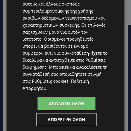
αυτούς και άλλους σκοπούς,
ΓΕΝΕΘΛΙΟΣ ΗΜΕΡΑ: Η ηλικία είναι μόνο ένας αριθμός –
Οι άνθρωποι και οι στιγμές είναι η πραγματική μας
συμπεριλαμβανομένης της χρήσης
ιστορία
ακριβών δεδομένων γεωεντοπισμού και
χαρακτηριστικών συσκευής. Οι επιλογές
σας ισχύουν μόνο για αυτόν τον
ιστότοπο. Ορισμένοι προμηθευτές
μπορεί να βασίζονται σε έννομο
συμφέρον αντί για συγκατάθεση· έχετε το
δικαίωμα να αντιταχθείτε στις
Ρυθμίσεις
διαφήμισης
. Μπορείτε να ανακαλέσετε τη
συγκατάθεσή σας οποιαδήποτε στιγμή
στις
Ρυθμίσεις cookies
.
Πολιτική
Απορρήτου
ΑΠΟΔΟΧΉ ΌΛΩΝ
ΑΠΌΡΡΙΨΗ ΌΛΩΝ
Topics