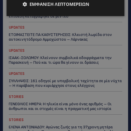
ΕΜΦΆΝΙΣΗ ΛΕΠΤΟΜΕΡΕΙΏΝ
UPDATES
VIRAL: Κοράκι πήρε στο κυνήγι γυναίκα – Η απρόσμενη
επίθεση καταγράφηκε σε βίντεο
UPDATES
ΕΤΟΙΜΑΣΤΕΙΤΕ ΓΙΑ ΚΑΘΥΣΤΕΡΗΣΕΙΣ: Κλειστή λωρίδα στον
αυτοκινητόδρομο Αμμοχώστου – Λάρνακας
UPDATES
ΙΣΑΑΚ-ΣΟΛΩΜΟΥ: Κλείνουν συμβολικά οδοφράγματα την
Παρασκευή – Πού και τι ώρα θα γίνουν οι δράσεις
UPDATES
ΣΥΛΛΗΨΕΙΣ: 161 οδηγοί με υπερβολική ταχύτητα σε μία νύχτα
– Η παράβαση που κυριάρχησε στους ελέγχους
STORIES
ΓΕΝΕΘΛΙΟΣ ΗΜΕΡΑ: Η ηλικία είναι μόνο ένας αριθμός – Οι
άνθρωποι και οι στιγμές είναι η πραγματική μας ιστορία
STORIES
ΕΛΕΝΑ ΑΝΤΩΝΙΑΔΟΥ: Αγώνας ζωής για τη 37χρονη μητέρα