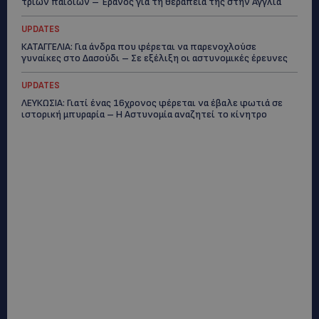
τριών παιδιών – Έρανος για τη θεραπεία της στην Αγγλία
UPDATES
ΚΑΤΑΓΓΕΛΙΑ: Για άνδρα που φέρεται να παρενοχλούσε
γυναίκες στο Δασούδι – Σε εξέλιξη οι αστυνομικές έρευνες
UPDATES
ΛΕΥΚΩΣΙΑ: Γιατί ένας 16χρονος φέρεται να έβαλε φωτιά σε
ιστορική μπυραρία – Η Αστυνομία αναζητεί το κίνητρο