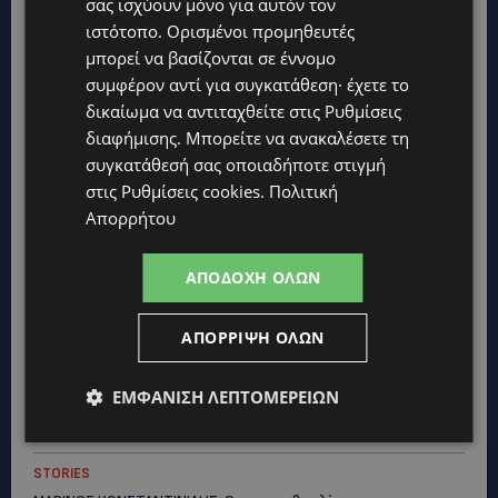
σας ισχύουν μόνο για αυτόν τον
ιστότοπο. Ορισμένοι προμηθευτές
μπορεί να βασίζονται σε έννομο
συμφέρον αντί για συγκατάθεση· έχετε το
δικαίωμα να αντιταχθείτε στις
Ρυθμίσεις
Topics
διαφήμισης
. Μπορείτε να ανακαλέσετε τη
συγκατάθεσή σας οποιαδήποτε στιγμή
UPDATES
στις
Ρυθμίσεις cookies
.
Πολιτική
ΤΑΣΟΣ ΧΑΤΖΗΓΙΟΒΑΝΗΣ: Η συγκλονιστική ιστορία του
Απορρήτου
12χρονου Δημήτρη και η δωρεά των 12.500 ευρώ που του
έδωσε ελπίδα
ΑΠΟΔΟΧΉ ΌΛΩΝ
STORIES
ΕΞΩΤΙΚΑ ΖΩΑ ΣΤΗΝ ΚΥΠΡΟ: Πότε επιτρέπεται και πότε
απαγορεύεται να έχεις μαϊμού ως κατοικίδιο – Ποια ζώα
ΑΠΌΡΡΙΨΗ ΌΛΩΝ
μπορείς να διατηρείς νόμιμα
UPDATES
ΕΜΦΆΝΙΣΗ ΛΕΠΤΟΜΕΡΕΙΏΝ
ΧΩΡΙΣ ΣΩΣΣΙΒΙΟ Η ΘΑΛΑΣΣΙΑ ΣΥΝΔΕΣΗ ΚΥΠΡΟΥ-ΕΛΛΑΔΑΣ:
«Χωρίς επιδότηση το πλοίο δεν θα ξανασηκώσει άγκυρα»
STORIES