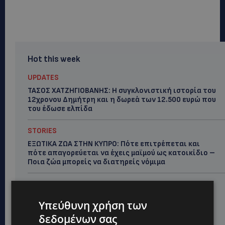
Hot this week
UPDATES
ΤΑΣΟΣ ΧΑΤΖΗΓΙΟΒΑΝΗΣ: Η συγκλονιστική ιστορία του
12χρονου Δημήτρη και η δωρεά των 12.500 ευρώ που
του έδωσε ελπίδα
STORIES
ΕΞΩΤΙΚΑ ΖΩΑ ΣΤΗΝ ΚΥΠΡΟ: Πότε επιτρέπεται και
πότε απαγορεύεται να έχεις μαϊμού ως κατοικίδιο –
Ποια ζώα μπορείς να διατηρείς νόμιμα
UPDATES
ΧΩΡΙΣ ΣΩΣΣΙΒΙΟ Η ΘΑΛΑΣΣΙΑ ΣΥΝΔΕΣΗ ΚΥΠΡΟΥ-
Υπεύθυνη χρήση των
ΕΛΛΑΔΑΣ: «Χωρίς επιδότηση το πλοίο δεν θα
ξανασηκώσει άγκυρα»
δεδομένων σας