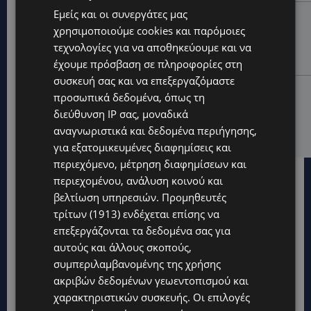
Εμείς και οι συνεργάτες μας
STORIES
χρησιμοποιούμε cookies και παρόμοιες
ΜΑΡΙΝΟΣ ΚΩΝΣΤΑΝΤΙΝΙΔΗΣ: Οι πρωτοβουλίες για να
τεχνολογίες για να αποθηκεύουμε και να
ξαναζωντανέψει η Μακαρίου και το κέντρο της
Λευκωσίας-(Βίντεο)
έχουμε πρόσβαση σε πληροφορίες στη
συσκευή σας και να επεξεργαζόμαστε
UPDATES
προσωπικά δεδομένα, όπως τη
ΤΡΟΧΑΙΟ ΣΤΗΝ ΛΕΥΚΩΣΙΑ: Χειροπέδες και στη σύζυγο
διεύθυνση IP σας, μοναδικά
του 27χρονου – Φέρεται να παραπλάνησε την
αναγνωριστικά και δεδομένα περιήγησης,
Αστυνομία
για εξατομικευμένες διαφημίσεις και
περιεχόμενο, μέτρηση διαφημίσεων και
περιεχομένου, ανάλυση κοινού και
βελτίωση υπηρεσιών.
Προμηθευτές
τρίτων (1913)
ενδέχεται επίσης να
επεξεργάζονται τα δεδομένα σας για
αυτούς και άλλους σκοπούς,
συμπεριλαμβανομένης της χρήσης
ακριβών δεδομένων γεωεντοπισμού και
χαρακτηριστικών συσκευής. Οι επιλογές