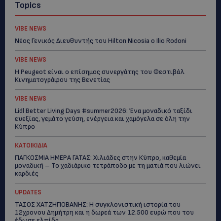
Topics
VIBE NEWS
Νέος Γενικός Διευθυντής του Hilton Nicosia ο Ilio Rodoni
VIBE NEWS
Η Peugeot είναι ο επίσημος συνεργάτης του Φεστιβάλ
Κινηματογράφου της Βενετίας
VIBE NEWS
Lidl Better Living Days #summer2026: Ένα μοναδικό ταξίδι
ευεξίας, γεμάτο γεύση, ενέργεια και χαμόγελα σε όλη την
Κύπρο
ΚΑΤΟΙΚΙΔΙΑ
ΠΑΓΚΟΣΜΙΑ ΗΜΕΡΑ ΓΑΤΑΣ: Χιλιάδες στην Κύπρο, καθεμία
μοναδική – Το χαδιάρικο τετράποδο με τη ματιά που λιώνει
καρδιές
UPDATES
ΤΑΣΟΣ ΧΑΤΖΗΓΙΟΒΑΝΗΣ: Η συγκλονιστική ιστορία του
12χρονου Δημήτρη και η δωρεά των 12.500 ευρώ που του
έδωσε ελπίδα