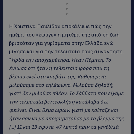
ο
υ
ς
Η Χριστίνα Παυλίδου αποκάλυψε πώς την
ημέρα που «έφυγε» η μητέρα της από τη ζωή
βρισκόταν για γυρίσματα στην Ελλάδα ενώ
μίλησε και για την τελευταία τους συνάντησή.
“
Ήρθα την αποχαιρέτησα. Ήταν Πέμπτη. Το
ένιωσα ότι ήταν η τελευταία φορά που τη
βλέπω εκεί στο κρεβάτι της. Καθημερινά
μιλούσαμε στο τηλέφωνο. Μιλούσα δηλαδή,
γιατί δεν μιλούσε πλέον. Το Σάββατο που είχαμε
την τελευταία βιντεοκλήση κατάλαβα ότι
φεύγει. Είναι θέμα ωρών, γιατί με κοίταξε και
ήταν σαν να με αποχαιρετούσε με το βλέμμα της
[…] 11 και 13 έφυγε. 47 λεπτά πριν τα γενέθλιά