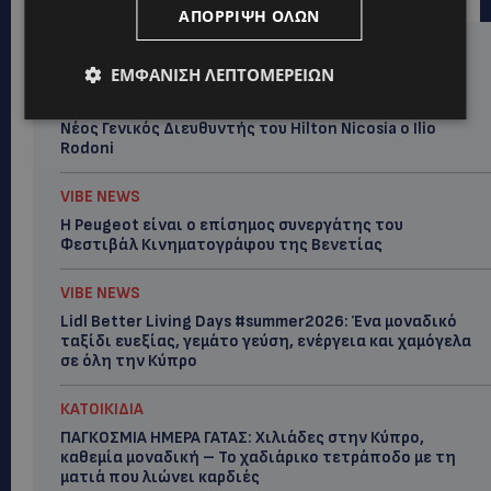
ΑΠΌΡΡΙΨΗ ΌΛΩΝ
Hot this week
ΕΜΦΆΝΙΣΗ ΛΕΠΤΟΜΕΡΕΙΏΝ
VIBE NEWS
Νέος Γενικός Διευθυντής του Hilton Nicosia ο Ilio
Rodoni
VIBE NEWS
Η Peugeot είναι ο επίσημος συνεργάτης του
Φεστιβάλ Κινηματογράφου της Βενετίας
VIBE NEWS
Lidl Better Living Days #summer2026: Ένα μοναδικό
ταξίδι ευεξίας, γεμάτο γεύση, ενέργεια και χαμόγελα
σε όλη την Κύπρο
ΚΑΤΟΙΚΙΔΙΑ
ΠΑΓΚΟΣΜΙΑ ΗΜΕΡΑ ΓΑΤΑΣ: Χιλιάδες στην Κύπρο,
καθεμία μοναδική – Το χαδιάρικο τετράποδο με τη
ματιά που λιώνει καρδιές