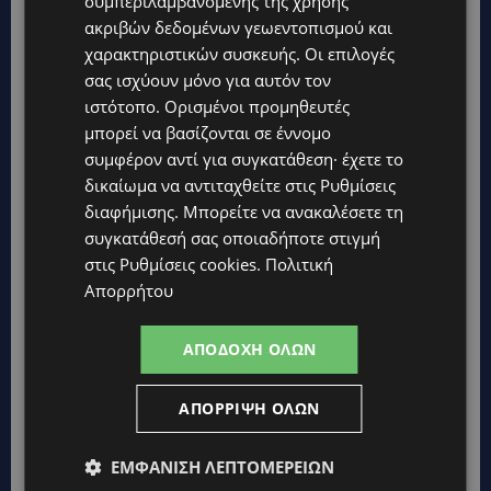
συμπεριλαμβανομένης της χρήσης
ακριβών δεδομένων γεωεντοπισμού και
χαρακτηριστικών συσκευής. Οι επιλογές
σας ισχύουν μόνο για αυτόν τον
ιστότοπο. Ορισμένοι προμηθευτές
μπορεί να βασίζονται σε έννομο
συμφέρον αντί για συγκατάθεση· έχετε το
δικαίωμα να αντιταχθείτε στις
Ρυθμίσεις
διαφήμισης
. Μπορείτε να ανακαλέσετε τη
συγκατάθεσή σας οποιαδήποτε στιγμή
στις
Ρυθμίσεις cookies
.
Πολιτική
Topics
Απορρήτου
UPDATES
ΚΟΛΟΜΒΙΑ: Στους 77 οι νεκροί από τον σεισμό των 7,4 Ρίχτερ
ΑΠΟΔΟΧΉ ΌΛΩΝ
– Αγωνία για τον 6χρονο γιο του δημάρχου που αγνοείται
μέσα στα συντρίμμια
ΑΠΌΡΡΙΨΗ ΌΛΩΝ
UPDATES
ΛΕΜΕΣΟΣ-ΤΡΟΟΔΟΥΣ: Κυκλοφοριακές ρυθμίσεις σε
ΕΜΦΆΝΙΣΗ ΛΕΠΤΟΜΕΡΕΙΏΝ
αυτοκινητόδρομους – Πότε ξεκινούν οι εργασίες και πού θα
επηρεαστεί η κίνηση