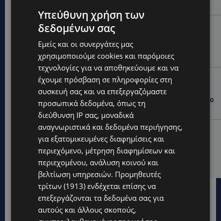
πού θα επηρεαστεί η κίνηση
Υπεύθυνη χρήση των
δεδομένων σας
UPDATES
ΚΟΛΟΜΒΙΑ: Τουλάχιστον 22 νεκροί από τον σεισμό
Εμείς και οι συνεργάτες μας
των 7,4 Ρίχτερ – Καταρρεύσεις κτιρίων και
χρησιμοποιούμε cookies και παρόμοιες
εγκλωβισμένοι στα συντρίμμια-(Δείτε τα βίντεο)
τεχνολογίες για να αποθηκεύουμε και να
UPDATES
έχουμε πρόσβαση σε πληροφορίες στη
συσκευή σας και να επεξεργαζόμαστε
ΝΑΥΤΙΛΙΑΚΟ ΚΕΝΤΡΟ ΣΤΗ ΛΑΡΝΑΚΑ: Στα σκαριά
επένδυση άνω των €100 εκατ. – Ποιος βρίσκεται στο
προσωπικά δεδομένα, όπως τη
τιμόνι του μεγάλου project-ΑΠΟΚΛΕΙΣΤΙΚΟ
διεύθυνση IP σας, μοναδικά
αναγνωριστικά και δεδομένα περιήγησης,
UPDATES
για εξατομικευμένες διαφημίσεις και
«ΣΕΙΡΗΝΕΣ»: Έπεσαν στη θάλασσα για έναν σκοπό –
περιεχόμενο, μέτρηση διαφημίσεων και
120 γυναίκες κολύμπησαν στον Πρωταρά για την
Αροδαφνούσα-(Φώτο)
περιεχομένου, ανάλυση κοινού και
βελτίωση υπηρεσιών.
Προμηθευτές
τρίτων (1913)
ενδέχεται επίσης να
επεξεργάζονται τα δεδομένα σας για
αυτούς και άλλους σκοπούς,