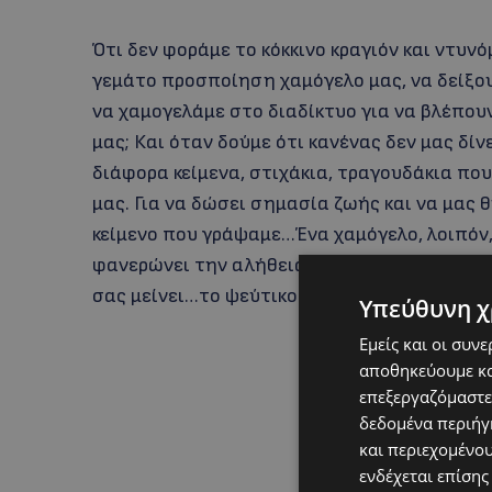
Ότι δεν φοράμε το κόκκινο κραγιόν και ντυν
γεμάτο προσποίηση χαμόγελο μας, να δείξου
να χαμογελάμε στο διαδίκτυο για να βλέπου
μας; Και όταν δούμε ότι κανένας δεν μας δίν
διάφορα κείμενα, στιχάκια, τραγουδάκια π
μας. Για να δώσει σημασία ζωής και να μας θ
κείμενο που γράψαμε…Ένα χαμόγελο, λοιπόν, 
φανερώνει την αλήθεια, χαρίστε το, και συν
σας μείνει…το ψεύτικο χαμόγελο.
Υπεύθυνη χ
Εμείς και οι συν
αποθηκεύουμε κα
επεξεργαζόμαστε
δεδομένα περιήγη
και περιεχομένο
ενδέχεται επίσης