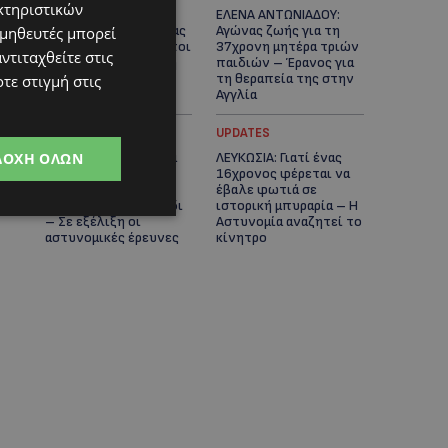
κτηριστικών
ΓΕΝΕΘΛΙΟΣ ΗΜΕΡΑ: Η
ΕΛΕΝΑ ΑΝΤΩΝΙΑΔΟΥ:
ηλικία είναι μόνο ένας
Αγώνας ζωής για τη
ομηθευτές μπορεί
αριθμός – Οι άνθρωποι
37χρονη μητέρα τριών
ντιταχθείτε στις
και οι στιγμές είναι η
παιδιών – Έρανος για
πραγματική μας
τη θεραπεία της στην
τε στιγμή στις
ιστορία
Αγγλία
UPDATES
UPDATES
ΔΟΧΉ ΌΛΩΝ
ΚΑΤΑΓΓΕΛΙΑ: Για άνδρα
ΛΕΥΚΩΣΙΑ: Γιατί ένας
που φέρεται να
16χρονος φέρεται να
παρενοχλούσε
έβαλε φωτιά σε
γυναίκες στο Δασούδι
ιστορική μπυραρία – Η
– Σε εξέλιξη οι
Αστυνομία αναζητεί το
αστυνομικές έρευνες
κίνητρο