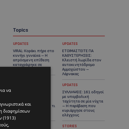
Topics
UPDATES
UPDATES
VIRAL: Κοράκι πήρε στο
ΕΤΟΙΜΑΣΤΕΙΤΕ ΓΙΑ
κυνήγι γυναίκα – Η
ΚΑΘΥΣΤΕΡΗΣΕΙΣ:
απρόσμενη επίθεση
Κλειστή λωρίδα στον
καταγράφηκε σε
αυτοκινητόδρομο
βίντεο
Αμμοχώστου –
Λάρνακας
UPDATES
UPDATES
για να
ΙΣΑΑΚ-ΣΟΛΩΜΟΥ:
ΣΥΛΛΗΨΕΙΣ: 161 οδηγοί
Κλείνουν συμβολικά
με υπερβολική
οδοφράγματα την
ταχύτητα σε μία νύχτα
αγνωριστικά και
Παρασκευή – Πού και τι
– Η παράβαση που
ση διαφημίσεων
ώρα θα γίνουν οι
κυριάρχησε στους
δράσεις
ελέγχους
 (1913)
πούς,
STORIES
STORIES